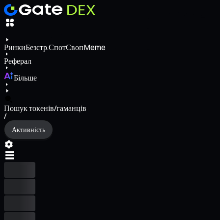
Ринки
Безстр.
Спот
Своп
Meme
Реферал
Більше
Пошук токенів/гаманців
/
Активність