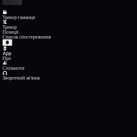
Трекер гаманця
Трекер
Позиції
Список спостереження
App
Про
Спільноти
Зворотний зв'язок