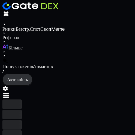
Ринки
Безстр.
Спот
Своп
Meme
Реферал
Більше
Пошук токенів/гаманців
/
Активність