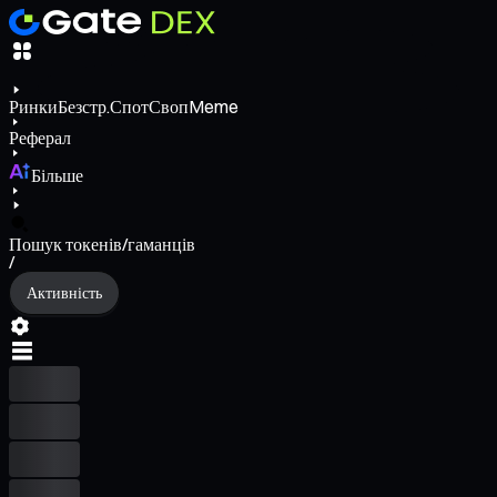
Ринки
Безстр.
Спот
Своп
Meme
Реферал
Більше
Пошук токенів/гаманців
/
Активність