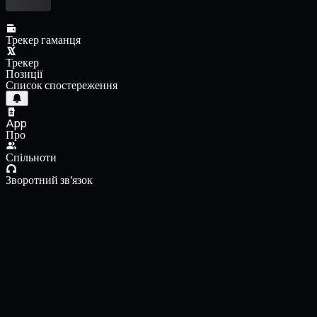
Трекер гаманця
Трекер
Позиції
Список спостереження
App
Про
Спільноти
Зворотний зв'язок