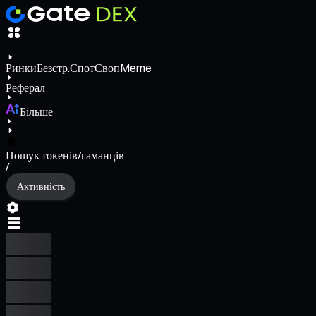
Ринки
Безстр.
Спот
Своп
Meme
Реферал
Більше
Пошук токенів/гаманців
/
Активність