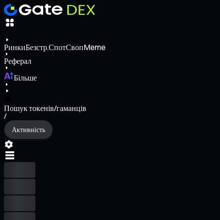
Ринки
Безстр.
Спот
Своп
Meme
Реферал
Більше
Пошук токенів/гаманців
/
Активність