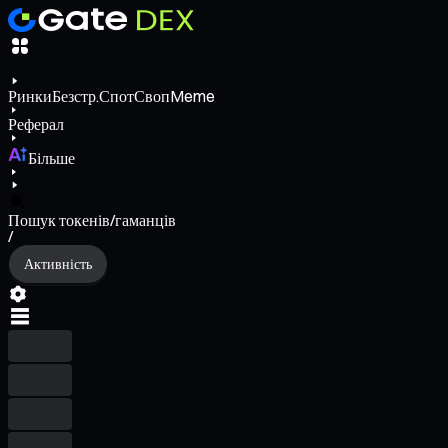
Ринки
Безстр.
Спот
Своп
Meme
Реферал
Більше
Пошук токенів/гаманців
/
Активність