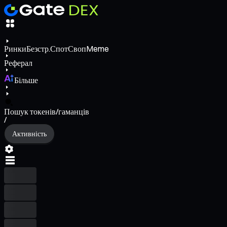
Ринки
Безстр.
Спот
Своп
Meme
Реферал
Більше
Пошук токенів/гаманців
/
Активність