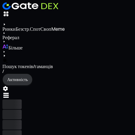
Ринки
Безстр.
Спот
Своп
Meme
Реферал
Більше
Пошук токенів/гаманців
/
Активність