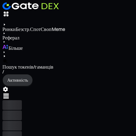
Ринки
Безстр.
Спот
Своп
Meme
Реферал
Більше
Пошук токенів/гаманців
/
Активність