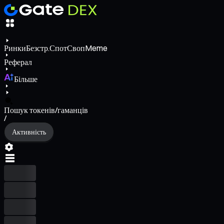
Ринки
Безстр.
Спот
Своп
Meme
Реферал
Більше
Пошук токенів/гаманців
/
Активність