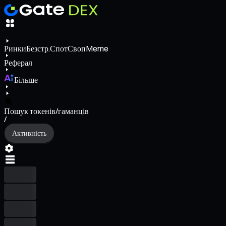
Ринки
Безстр.
Спот
Своп
Meme
Реферал
Більше
Пошук токенів/гаманців
/
Активність