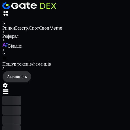
Ринки
Безстр.
Спот
Своп
Meme
Реферал
Більше
Пошук токенів/гаманців
/
Активність