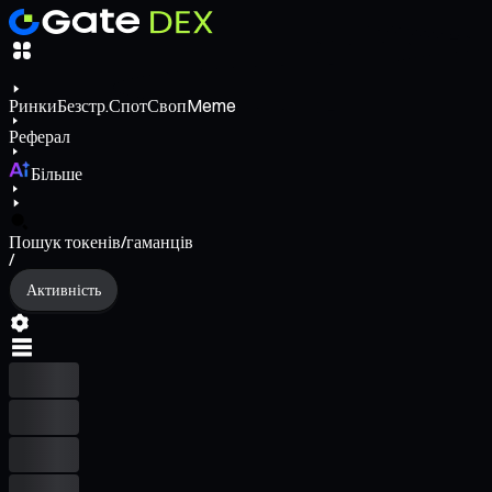
Ринки
Безстр.
Спот
Своп
Meme
Реферал
Більше
Пошук токенів/гаманців
/
Активність