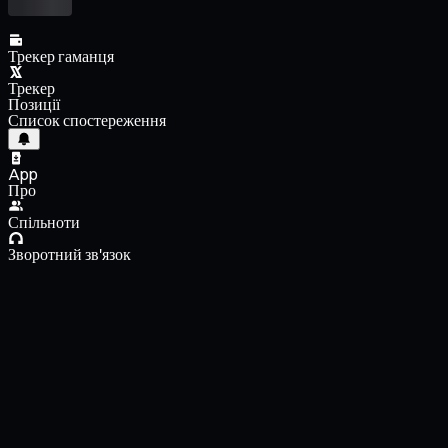
Трекер гаманця
Трекер
Позиції
Список спостереження
App
Про
Спільноти
Зворотний зв'язок