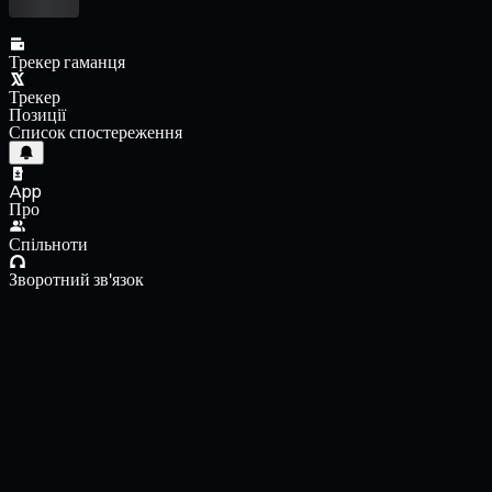
Трекер гаманця
Трекер
Позиції
Список спостереження
App
Про
Спільноти
Зворотний зв'язок