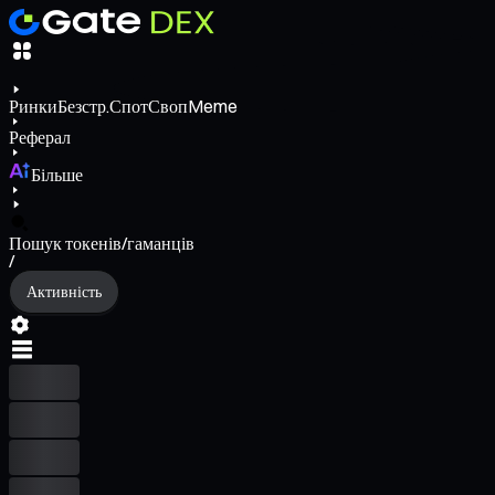
Ринки
Безстр.
Спот
Своп
Meme
Реферал
Більше
Пошук токенів/гаманців
/
Активність