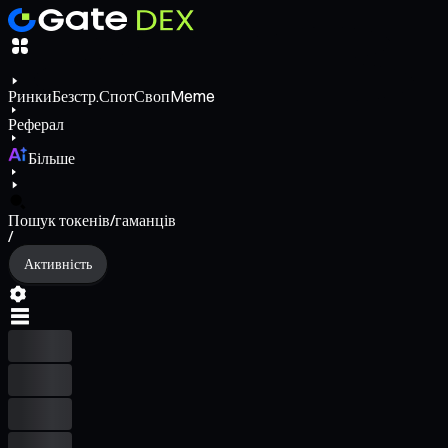
Ринки
Безстр.
Спот
Своп
Meme
Реферал
Більше
Пошук токенів/гаманців
/
Активність