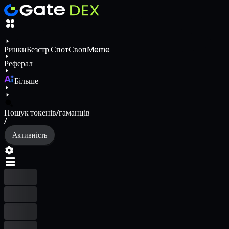
Ринки
Безстр.
Спот
Своп
Meme
Реферал
Більше
Пошук токенів/гаманців
/
Активність