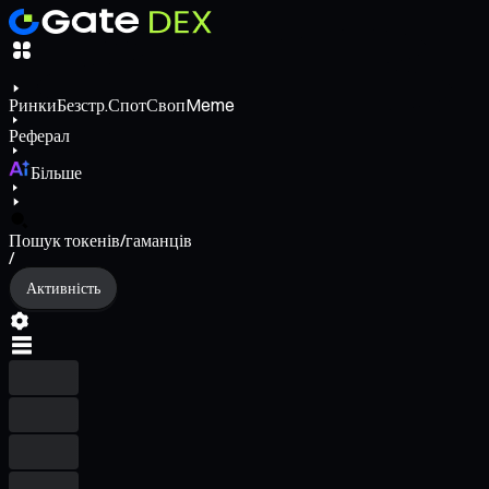
Ринки
Безстр.
Спот
Своп
Meme
Реферал
Більше
Пошук токенів/гаманців
/
Активність