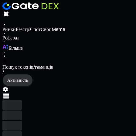
Ринки
Безстр.
Спот
Своп
Meme
Реферал
Більше
Пошук токенів/гаманців
/
Активність