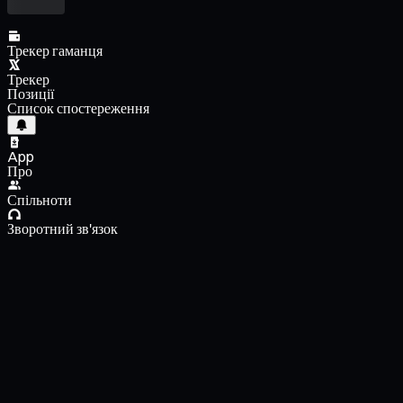
Трекер гаманця
Трекер
Позиції
Список спостереження
App
Про
Спільноти
Зворотний зв'язок