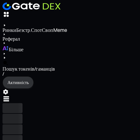
Ринки
Безстр.
Спот
Своп
Meme
Реферал
Більше
Пошук токенів/гаманців
/
Активність