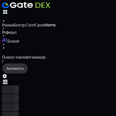
Ринки
Безстр.
Спот
Своп
Meme
Реферал
Більше
Пошук токенів/гаманців
/
Активність