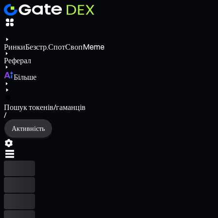
Ринки
Безстр.
Спот
Своп
Meme
Реферал
Більше
Пошук токенів/гаманців
/
Активність