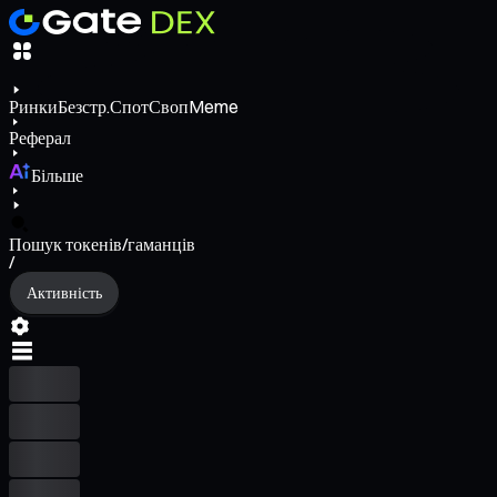
Ринки
Безстр.
Спот
Своп
Meme
Реферал
Більше
Пошук токенів/гаманців
/
Активність