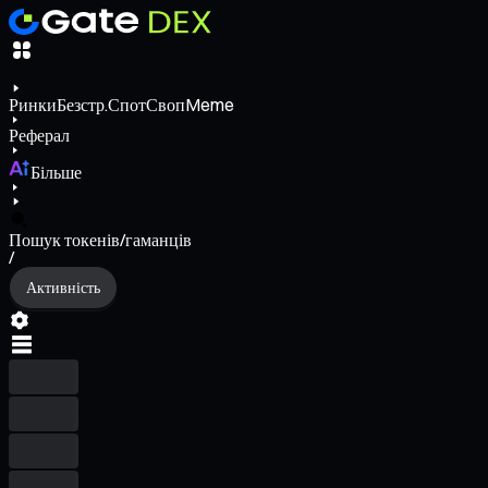
Ринки
Безстр.
Спот
Своп
Meme
Реферал
Більше
Пошук токенів/гаманців
/
Активність