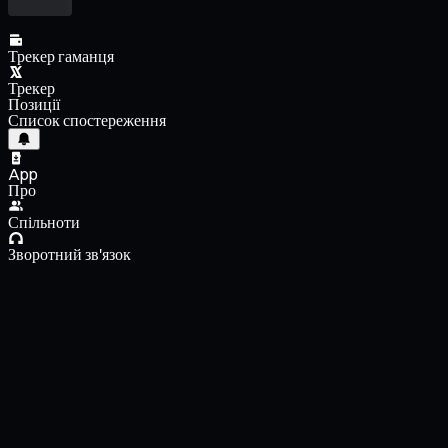
Трекер гаманця
Трекер
Позиції
Список спостереження
App
Про
Спільноти
Зворотний зв'язок