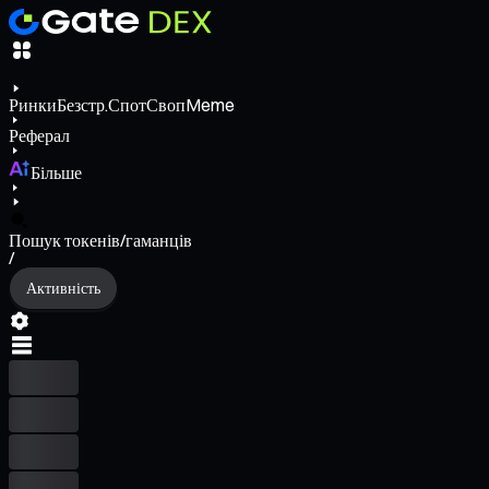
Ринки
Безстр.
Спот
Своп
Meme
Реферал
Більше
Пошук токенів/гаманців
/
Активність