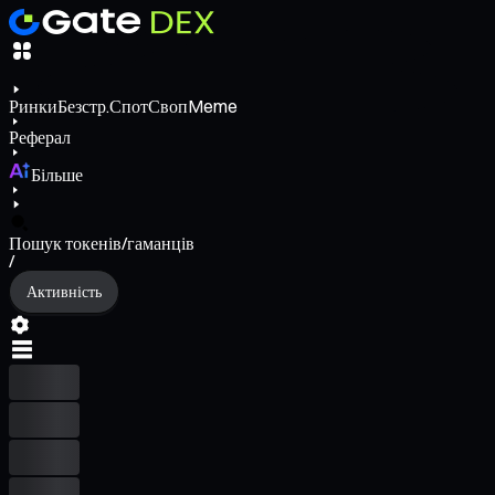
Ринки
Безстр.
Спот
Своп
Meme
Реферал
Більше
Пошук токенів/гаманців
/
Активність