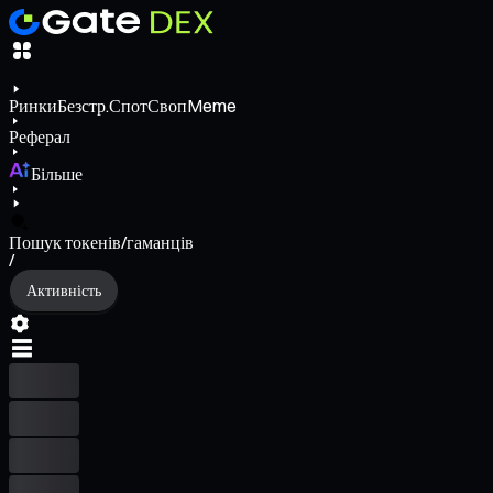
Ринки
Безстр.
Спот
Своп
Meme
Реферал
Більше
Пошук токенів/гаманців
/
Активність