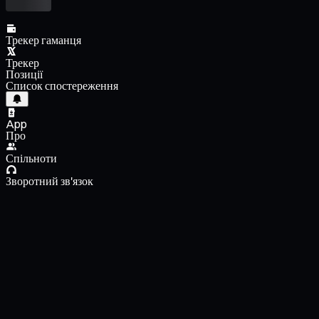
Трекер гаманця
Трекер
Позиції
Список спостереження
App
Про
Спільноти
Зворотний зв'язок