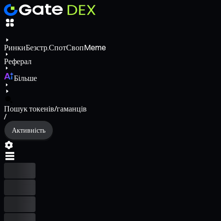
Ринки
Безстр.
Спот
Своп
Meme
Реферал
Більше
Пошук токенів/гаманців
/
Активність