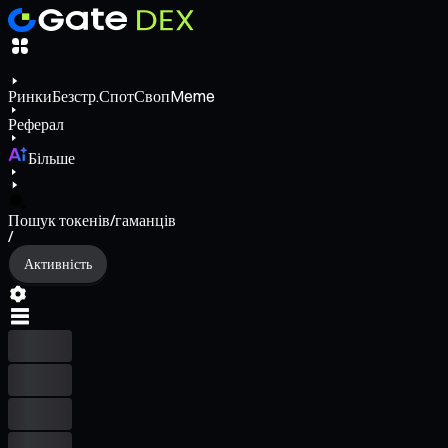
Ринки
Безстр.
Спот
Своп
Meme
Реферал
Більше
Пошук токенів/гаманців
/
Активність