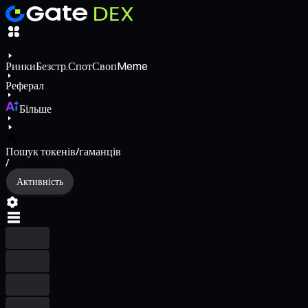
Ринки
Безстр.
Спот
Своп
Meme
Реферал
Більше
Пошук токенів/гаманців
/
Активність