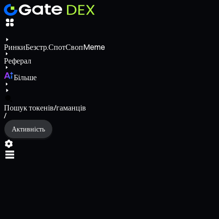
Ринки
Безстр.
Спот
Своп
Meme
Реферал
Більше
Пошук токенів/гаманців
/
Активність