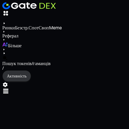
Ринки
Безстр.
Спот
Своп
Meme
Реферал
Більше
Пошук токенів/гаманців
/
Активність