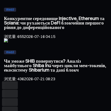
Web3
Конкурентне середовище Injective, Ethereum та
Solana: чи рухаються DeFi блокчейни першого
рівня до диференційованого
浏览量
:
655
2026-07-16 04:15
Web3
Чи зможе SHIB повернутися? Аналіз
майбутнього Shiba Inu через цикли мем-токенів,
екосистему Shibarium та дані блокч
浏览量
:
436
2026-07-21 08:23