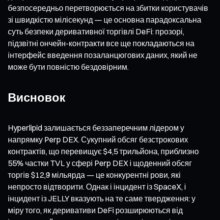
безпосередньо перетворюється на збитки користувачів
зі швидкістю мілісекунд — це основна парадоксальна
суть безпеки деривативної торгівлі DeFi: прозорі,
підзвітні ончейн-контракти все ще покладаються на
інтерфейс введення позаланцюгових даних, який не
може бути повністю бездовірним.
Висновок
Hyperlipid залишається беззаперечним лідером у
напрямку Perp DEX. Сукупний обсяг безстрокових
контрактів, що перевищує $4,5 трильйона, приблизно
55% частки TVL у сфері Perp DEX і щоденний обсяг
торгів $12,9 мільярда — це конкурентні рови, які
непросто відтворити. Однак і інцидент із SpaceX, і
інцидент із JELLY вказують на те саме твердження: у
міру того, як деривативи DeFi розширюються від