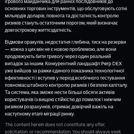
ігрового майданчика для ранніх послідовників до
основних торгових інструментів, що обслуговують сотні
мільярдів доларів, повнота та достатність контролю
ризиків стануть остаточним порогом, який визначає
довгострокову життєздатність.
Відмови оракулів, недостатня глибина, тиск на резерви
— кожна з цих мін не є новою проблемою, але вони
продовжують бити тривогу через один реальний
випадок за іншим. Конкурентний ландшафт Perp DEX
уже вийшов за рамки єдиного показника технологічної
ефективності і вступив у період всебічного тестування
повномасштабного контролю ризиків і безпеки капіталу.
Та система, яка зможе нести більші обсяги активів
користувачів із вищою стійкістю до помилок і нижчим
ризиком розрахунків, отримає довірчий важіль на
наступному етапі міграції ринку.
The content herein does not constitute any offer,
solicitation, or recommendation. You should always seek