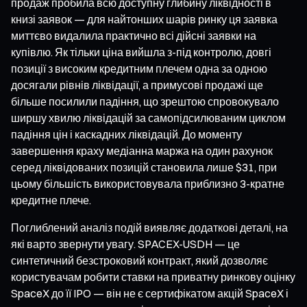
продаж пробила всю доступну глибину ліквідності в
книзі заявок — для найтонших шарів ринку ця заявка
миттєво видалила практично всі дійсні заявки на
купівлю. Як тільки ціна вийшла з-під контролю, довгі
позиції з високим кредитним плечем одна за одною
досягали рівнів ліквідації, а примусові продажі ще
більше посилили падіння, що зрештою спровокувало
ширшу хвилю ліквідацій за самопідсилюваним циклом
падіння цін і каскадних ліквідацій. До моменту
завершення краху медіанна маржа на один рахунок
серед ліквідованих позицій становила лише $31, при
цьому більшість використовувала приблизно 3-кратне
кредитне плече.
Поглиблений аналіз подій виявляє додаткові деталі, на
які варто звернути увагу. SPACEX-USDH — це
синтетичний безстроковий контракт, який дозволяє
користувачам робити ставки на приватну ринкову оцінку
SpaceX до її IPO — він не є сертифікатом акцій SpaceX і