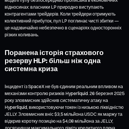
відносинах: власники LP природно виступають
контрагентами трейдерів. Коли трейдери отримують
колективний прибуток, пул LP поглинає чисті збитки —
це надзвичайно небезпечно в сценаріях односторонніх
різких коливань.
Поранена історія страхового
резерву HLP: більш ніж одна
системна криза
Інцидент із SpaceX не був єдиним реальним впливом на
механізми контролю ризиків Hyperliquid. 26 березня 2025
року зловмисник здійснив систематичну атаку на
Hyperliquid, використовуючи токен із низькою ліквідністю
JELLY. Зловмисник вніс $3,5 мільйона USDC як маржу та
відкрив коротку позицію на $4,08 мільйона за JELLY,
досягнувши максимального ліміту кредитного плеча