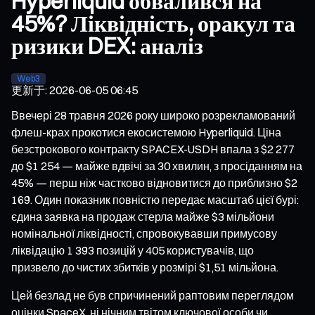
Hyperliquid обвалився на
45%? Ліквідність, оракул та
ризики DEX: аналіз
Web3
更新于
:
2026-06-05 06:45
Ввечері 28 травня 2026 року широко розрекламований
флеш-крах прокотися екосистемою Hyperliquid. Ціна
безстрокового контракту SPACEX-USDH впала з $2 277
до $1 254 — майже вдвічі за 30 хвилин, з просіданням на
45% — перш ніж частково відновитися до приблизно $2
169. Один показник повністю передає масштаб цієї бурі:
єдина заявка на продаж стерла майже $3 мільйони
номінальної ліквідності, спровокувавши примусову
ліквідацію 1 393 позицій у 405 користувачів, що
призвело до чистих збитків у розмірі $1,51 мільйона.
Цей безлад не був спричинений раптовим переглядом
оцінки SpaceX, ні нічним твітом ключової особи чи