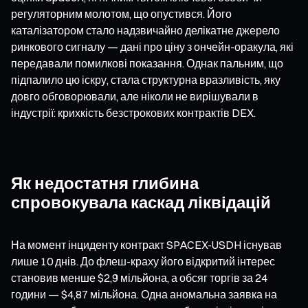
регуляторним молотом, що опустився. Його
каталізатором стало надзвичайно делікатне джерело
ринкового сигналу — дані про ціну з ончейн-оракула, які
передавали помилкові показання. Однак пальним, що
підпалило цю іскру, стала структурна вразливість, яку
довго обговорювали, але ніколи не вирішували в
індустрії: крихкість безстрокових контрактів DEX.
Як недостатня глибина
спровокувала каскад ліквідацій
На момент інциденту контракт SPACEX-USDH існував
лише 10 днів. До флеш-краху його відкритий інтерес
становив менше $2,9 мільйона, а обсяг торгів за 24
години — $4,87 мільйона. Одна аномальна заявка на