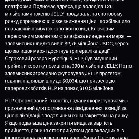
платформи. Водночас адреса, що володіла 126
мільйонами токенів JELLY, продавала на спотовому
ринку, спричиняючи різке зниження ціни, що збільшило
плаваючий прибуток короткої позиції. Ключовим
переломним моментом стала фаза виведення маржі —
зловмисник швидко вивів $2,76 мільйона USDC, через
що залишок маржі досягнув тригера ліквідації.
Страховий резерв Hyperliquid, HLP, був змушений
прийняти коротку позицію на 398 мільйонів JELLY. Потім
зловмисник агресивно скуповував JELLY протягом
години, піднявши ціну до $0,034, що призвело до
паперових збитків HLP на понад $10,5 мільйона.
HLP сформований із коштів, наданих користувачами, і
призначений для поглинання ліквідованих позицій за
ціною ліквідації з подальшим їхнім закриттям на ринку.
Якщо подальша ціна закриття вища за вартість
прийняття, різниця стає прибутком для вкладників; в
іншому випадку резерв поглинає збитки. Ця структура