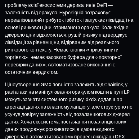
проблему всієї екосистеми деривативів DeFi —
залежність від оракула. Hyperliquid розраховує
нереалізований прибуток і збиток і запускає ліквідації на
основі ринкової ціни, отриманої з оракула. Коли вхідне
джерело ціни відхиляється, рушій ризику підтверджує
ліквідації за рівнем ціни, відірваним від реального
ринкового контексту. Немає кнопки «призупинити
торгівлю», немає часового буфера для «повторної
перевірки даних». Автоматизоване виконання є
остаточним вердиктом.
Ціноутворення GMX повністю залежить від Chainlink; у
разі атаки на маніпулювання оракулом кошти в пулі LP
можуть зазнати системного ризику. dYdX додав шар
агрегації даних на власному ланцюгу, але структурно не
усунув довірчу залежність від позаланцюгових джерел
даних. Хоча екосистема постачання позаланцюгових
даних продовжує розвиватися, відмова єдиного
джерела в автоматизованому процесі ліквідації DEX