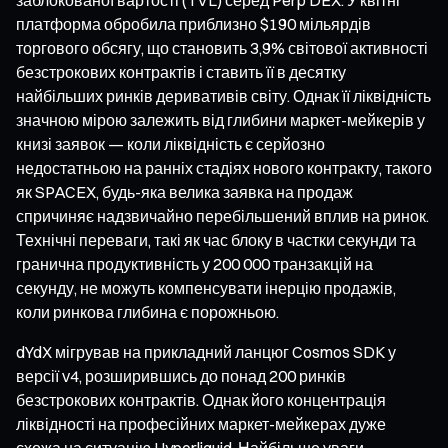
платформа обробила приблизно $190 мільярдів
торгового обсягу, що становить 3,9% світової активності
безстрокових контрактів і ставить її в десятку
найбільших ринків деривативів світу. Однак її ліквідність
значною мірою залежить від глибини маркет-мейкерів у
книзі заявок — коли ліквідність є серйозно
недостатньою на ранніх стадіях нового контракту, такого
як SPACEX, будь-яка велика заявка на продаж
спричиняє надзвичайно перебільшений вплив на ринок.
Технічні переваги, такі як час блоку в частки секунди та
гранична продуктивність у 200 000 транзакцій на
секунду, не можуть компенсувати інерцію продажів,
коли ринкова глибина є порожньою.
dYdX мігрував на прикладний ланцюг Cosmos SDK у
версії v4, розширившись до понад 200 ринків
безстрокових контрактів. Однак його концентрація
ліквідності на професійних маркет-мейкерах дуже
схожа на ситуацію Hyperliquid. Найбільше уваги