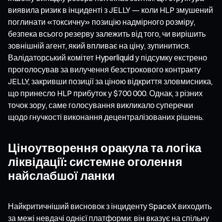
виявила ризик в інциденті з JELLY — коли HLP змушений
поглинати «токсичну» позицію надмірного розміру,
безпека всього резерву залежить від того, чи вирішить
зовнішній агент, який впливає на ціну, зупинитися.
Валідаторський комітет Hyperliquid у підсумку екстрено
проголосував за вилучення безстрокового контракту
JELLY, закривши позиції за ціною відкриття зловмисника,
що принесло HLP прибуток у $700 000. Однак, з різних
точок зору, саме голосування викликало суперечки
щодо гнучкості виконання децентралізованих рішень.
Ціноутворення оракула та логіка
ліквідації: системне оголення
найслабшої ланки
Найкритичніший висновок з інциденту SpaceX виходить
за межі невдачі однієї платформи: він вказує на спільну