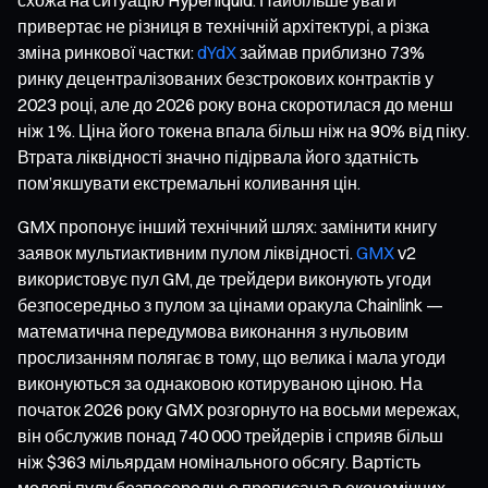
привертає не різниця в технічній архітектурі, а різка
зміна ринкової частки:
dYdX
займав приблизно 73%
ринку децентралізованих безстрокових контрактів у
2023 році, але до 2026 року вона скоротилася до менш
ніж 1%. Ціна його токена впала більш ніж на 90% від піку.
Втрата ліквідності значно підірвала його здатність
пом’якшувати екстремальні коливання цін.
GMX пропонує інший технічний шлях: замінити книгу
заявок мультиактивним пулом ліквідності.
GMX
v2
використовує пул GM, де трейдери виконують угоди
безпосередньо з пулом за цінами оракула Chainlink —
математична передумова виконання з нульовим
прослизанням полягає в тому, що велика і мала угоди
виконуються за однаковою котируваною ціною. На
початок 2026 року GMX розгорнуто на восьми мережах,
він обслужив понад 740 000 трейдерів і сприяв більш
ніж $363 мільярдам номінального обсягу. Вартість
моделі пулу безпосередньо прописана в економічних