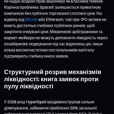
не надає жодних прав акціонера чи власника токенів.
Корінна проблема: SpaceX залишається приватною
компанією без публічно торгованої спотової ціни. На
відміну від
Bitcoin
або Ethereum, такі пре-IPO активи не
мають достатньо глибоких публічних ринків, щоб
закріпити очікувані ціни. Міжринкові арбітражники та
маркет-мейкери не можуть доповнити ліквідність через
позабіржове хеджування під час відхилень цін; лише
кілька високочастотних постачальників капіталу
підтримують глибину книги заявок.
Структурний розрив механізмів
ліквідності: книга заявок проти
пулу ліквідності
У 2026 році Hyperliquid продемонстрував сильне
домінування, займаючи приблизно 55% загальної
заблокованої вартості (TVL) серед Perp DEX. У квітні