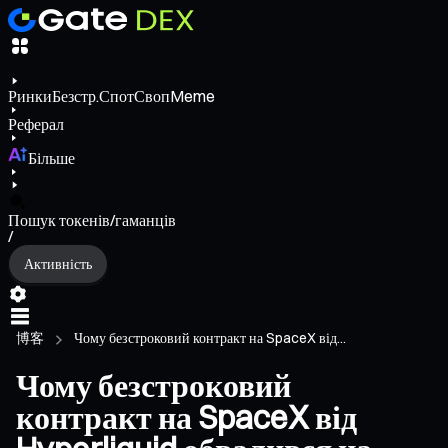
Ринки
Безстр.
Спот
Своп
Meme
Реферал
Більше
Пошук токенів/гаманців
/
Активність
博客
Чому безстроковий контракт на SpaceX від...
Чому безстроковий
контракт на SpaceX від