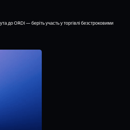
ута до ORDI — беріть участь у торгівлі безстроковими