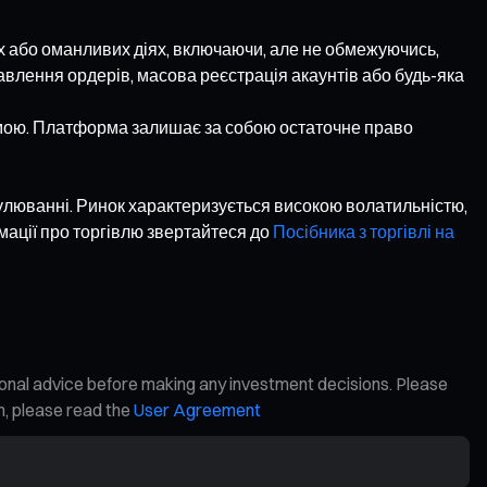
х або оманливих діях, включаючи, але не обмежуючись,
ставлення ордерів, масова реєстрація акаунтів або будь-яка
умою. Платформа залишає за собою остаточне право
гулюванні. Ринок характеризується високою волатильністю,
мації про торгівлю звертайтеся до
Посібника з торгівлі на
ional advice before making any investment decisions. Please
on, please read the
User Agreement