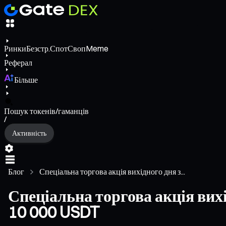
Ринки
Безстр.
Спот
Своп
Meme
Реферал
Більше
Пошук токенів/гаманців
/
Активність
Блог
Спеціальна торгова акція вихідного дня з...
Спеціальна торгова акція вихі
10 000 USDT