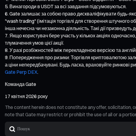
Винагороди в USDT за всі завдання підсумовуються.
Gate залишає за собою право дискваліфікувати будь-яко
"wash trading" (імітація торгівлі для створення штучного о
інша нечесна чи незаконна діяльність. Такі дії призведуть д
Якщо користувач бере участь у кількох акціях одночас
тлумачення умов цієї акції.
У разі розбіжностей між перекладеною версією та англійс
Попередження про ризики: Торгівля криптовалютою залеж
а ціни непередбачувані. Будь ласка, враховуйте ринкові р
Gate Perp DEX
.
Команда Gate
17 квітня 2026 року
The content herein does not constitute any offer, solicitatio
note that Gate may restrict or prohibit the use of all or a por