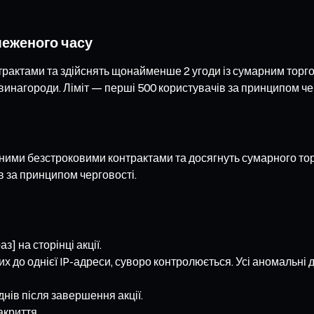
меженого часу
трактами та здійснять щонайменше 2 угоди із сумарним торг
винагороди. Ліміт — перші 500 користувачів за принципом че
ченими безстроковими контрактами та досягнуть сумарного то
в за принципом черговості.
] на сторінці акції.
их до однієї IP-адреси, суворо контролюється. Усі аномальні
нів після завершення акції.
акриття.