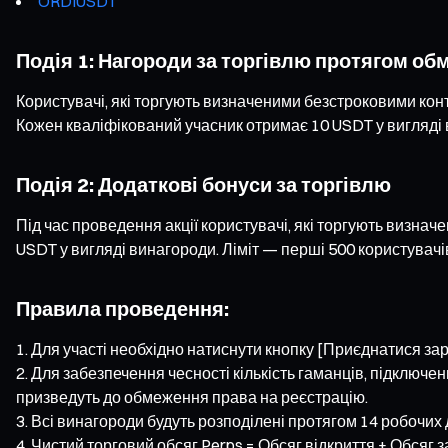
ORDIUSDT
Подія 1: Нагороди за торгівлю протягом об
Користувачі, які торгують визначеними безстроковими кон
Кожен кваліфікований учасник отримає 10 USDT у вигляді 
Подія 2: Додаткові бонуси за торгівлю
Під час проведення акції користувачі, які торгують визна
USDT у вигляді винагороди. Ліміт — перші 500 користувачі
Правила проведення:
Для участі необхідно натиснути кнопку [Приєднатися зараз
Для забезпечення чесності кількість гаманців, підключен
призведуть до обмеження права на реєстрацію.
Всі винагороди будуть розподілені протягом 14 робочих д
Чистий торговий обсяг Perps = Обсяг відкриття + Обсяг з