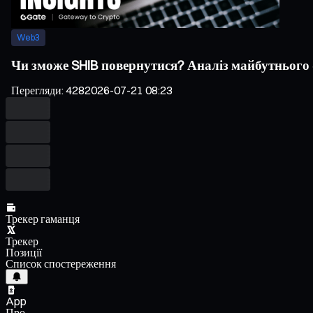
Web3
Чи зможе SHIB повернутися? Аналіз майбутнього Sh
Перегляди
:
428
2026-07-21 08:23
Трекер гаманця
Трекер
Позиції
Список спостереження
App
Про