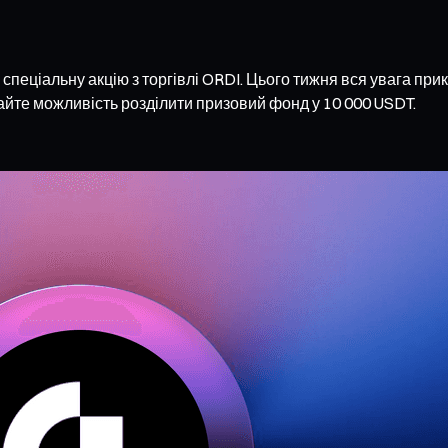
спеціальну акцію з торгівлі ORDI. Цього тижня вся увага прик
айте можливість розділити призовий фонд у 10 000 USDT.