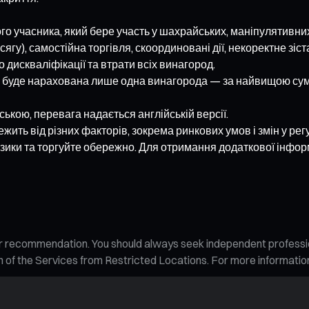
го учасника, який бере участь у шахрайських, маніпулятивни
бсягу), самостійна торгівля, скоординовані дії, некоректне зі
о дискваліфікації та втрати всіх винагород.
но, буде нарахована лише одна винагорода — за найвищою с
ькою, перевага надається англійській версії.
ить від різних факторів, зокрема ринкових умов і змін у ре
изики та торгуйте обережно. Для отримання додаткової інфор
n, or recommendation. You should always seek independent profess
tion of the Services from Restricted Locations. For more informati