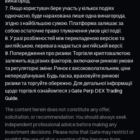
винагород.
Якщо користувач бере участь у кількох подіях
одночасно, буде нарахована лише одна винагорода,
згідно з найбільшою сумою. Платформа залишає за
собою остаточне право тлумачення умов цієї події.
У разі розбіжностей між перекладеною версією та
англійською, перевага надається англійській версії.
Попередження про ризики: Торгівля криптовалютою
залежить від різних факторів, включаючи ринкові умови
та регуляторні зміни. Ринок є високоволатильним, ціни
непередбачувані. Будь ласка, враховуйте ринкові
ризики та торгуйте обережно. Для детальної інформації
щодо торгівлі ознайомтеся з Gate Perp DEX Trading
Guide.
The content herein does not constitute any offer,
solicitation, or recommendation. You should always seek
independent professional advice before making any
investment decisions. Please note that Gate may restrict or
prohibit the use of all or a portion of the Services from