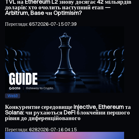
TVL на Ethereum L2 знову досягає 42 мільярдів
доларів: хто очолить наступний етап —
Arbitrum, Base чи Optimism?
Перегляди
:
657
2026-07-15 07:39
Web3
Конкурентне середовище Injective, Ethereum та
Solana: чи рухаються DeFi блокчейни першого
рівня до диференційованого
Перегляди
:
628
2026-07-16 04:15