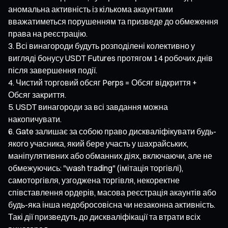
аномальна активність із кількома акаунтами
вважатиметься порушенням та призведе до обмеження
права на реєстрацію.
Всі винагороди будуть розподілені колективно у
вигляді бонусу USDT Futures протягом 14 робочих днів
після завершення події.
Чистий торговий обсяг Perps = Обсяг відкриття +
Обсяг закриття.
USDT винагороди за всі завдання можна
накопичувати.
Gate залишає за собою право дискваліфікувати будь-
якого учасника, який бере участь у шахрайських,
маніпулятивних або обманних діях, включаючи, але не
обмежуючись: "wash trading" (імітація торгівлі),
самоторгівля, узгоджена торгівля, некоректне
співставлення ордерів, масова реєстрація акаунтів або
будь-яка інша недобросовісна чи незаконна активність.
Такі дії призведуть до дискваліфікації та втрати всіх