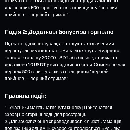
отримають 10 USDT у вигляді винагороди. Обмежено
для перших 500 користувачів за принципом "перший
прийшов — перший отримав".
Подія 2: Додаткові бонуси за торгівлю
Під час події користувачі, які торгують визначеними
перпетуальними контрактами та досягнуть сумарного
торгового обсягу 20 000 USDT або більше, отримають
додатково 10 USDT у вигляді винагороди. Обмежено для
перших 500 користувачів за принципом "перший
прийшов — перший отримав".
Правила події:
Учасники мають натиснути кнопку [Приєднатися
зараз] на сторінці події для реєстрації.
Для забезпечення справедливості кількість гаманців,
пов’язаних з одним IP, суворо контролюється. Будь-яка