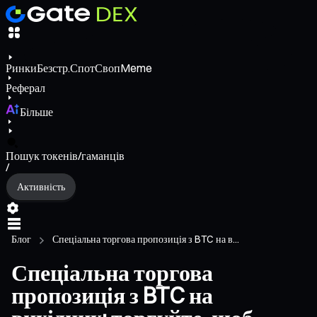
Ринки
Безстр.
Спот
Своп
Meme
Реферал
Більше
Пошук токенів/гаманців
/
Активність
Блог
Спеціальна торгова пропозиція з BTC на в...
Спеціальна торгова
пропозиція з BTC на