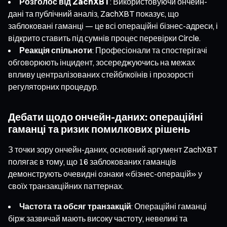
Розголос від ZachXBT
: Використовуючи ончейн-
дані та публічний аналіз, ZachXBT показує, що
заблоковані гаманці — це всі операційні бізнес-адреси, і
відкрито ставить під сумнів процес перевірки Circle.
Реакція спільноти
: Професіонали та спостерігачі
обговорюють інцидент, зосереджуючись на межах
впливу централізованих стейблкоїнів і прозорості
регуляторних процедур.
Дебати щодо ончейн-даних: операційні
гаманці та ризик помилкових рішень
З точки зору ончейн-даних, основний аргумент ZachXBT
полягає в тому, що 16 заблокованих гаманців
демонструють очевидні ознаки «бізнес-операцій» у
своїх транзакційних паттернах.
Частота та обсяг транзакцій
: Операційні гаманці
бірж зазвичай мають високу частоту, невеликі та