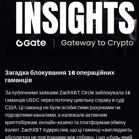
Загадка блокування 16 операційних
гаманців
За публічними заявами ZachXBT, Circle заблокувала 16
гаманців USDC через поточну цивільну справу в суді
США. Ці гаманці не були особистими рахунками чи
підозрілими каналами, а належали активним
криптобіржам, онлайн-казино та платформам обміну
валют. ZachXBT підкреслив, що ці гаманці «виглядають
абсолютно не пов’язаними між собою», і що «будь-який