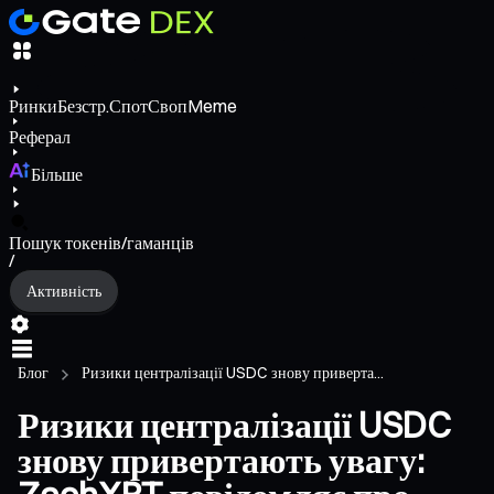
Ринки
Безстр.
Спот
Своп
Meme
Реферал
Більше
Пошук токенів/гаманців
/
Активність
Блог
Ризики централізації USDC знову приверта...
Ризики централізації USDC
знову привертають увагу: