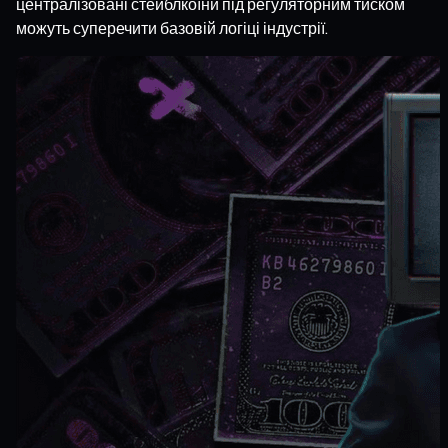
централізовані стейблкоїни під регуляторним тиском
можуть суперечити базовій логіці індустрії.