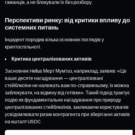
гаманців, а не блокували їх без розбору.
Перспективи ринку: від критики впливу до
системних питань
Інцидент породив кілька основних поглядів у
криптоспільноті.
Критика централізованих активів
Засновник Helius Мерт Мумтаз, наприклад, заявив: «Це
ваше десяте нагадування — централізовані
стейблкоїни не належать вам по-справжньому; їх можна
заблокувати, на відміну від готівки». Такий підхід трактує
подію як фундаментальне нагадування про природу
централізованих стейблкоїнів, закликаючи користувачів
усвідомлювати ризик контрагента при зберіганні активів
на кшталт USDC.