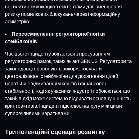
посилити комунікацію з емітентами для зменшення
ризику помилкових блокувань через інформаційну
асиметрію.
Переосмислення регуляторної логіки
стейблкоїнів
Час цього інциденту збігається з просуванням
регуляторних рамок, таких як акт GENIUS. Регулятори та
законодавці пропонують використовувати
централізовані стейблкоїни для досягнення цілей
боротьби з відмиванням коштів і фінансової
стабільності, тоді як учасники індустрії побоюються, що
такий підхід може системно підривати основну цінність
криптоактивів. Інцидент підсилює напругу між цими
суперечливими наративами.
Три потенційні сценарії розвитку