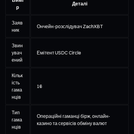
Деталі
р
Заяв
Ончейн-розслідувач ZachXBT
ник
Звин
увач
Емітент USDC Circle
ений
Кільк
ість
16
гама
нців
Тип
Операційні гаманці бірж, онлайн-
гама
казино та сервісів обміну валют
нців