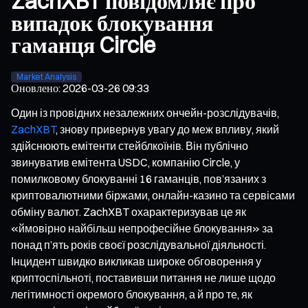
ZachXBT повідомляє про
випадок блокування
гаманця Circle
Market Analysis
Оновлено
:
2026-03-26 09:33
Один із провідних незалежних ончейн-розслідувачів,
ZachXBT
, знову привернув увагу до меж впливу, який
здійснюють емітенти стейблкоїнів. Він публічно
звинуватив емітента USDC, компанію Circle, у
помилковому блокуванні 16 гаманців, пов’язаних з
криптовалютними біржами, онлайн-казино та сервісами
обміну валют. ZachXBT охарактеризував це як
«ймовірно найбільш непрофесійне блокування» за
понад п’ять років своєї розслідувальної діяльності.
Інцидент швидко викликав широке обговорення у
криптоспільноті, поставивши питання не лише щодо
легітимності окремого блокування, а й про те, як