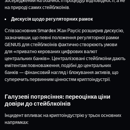
зосереджений на обачності процедур відповідності, а не
на природі самих стейблкоїнів.
Дискусія щодо регуляторних рамок
Співзасновник Smardex Жан Раусіс розширив дискусію,
зазначивши, що певні положення регуляторної рамки
GENIUS для стейблкоїнів фактично створюють умови
для «приватно керованих цифрових валют
центральних банків». Централізовані стейблкоїни дають
емітентам повноваження, подібні до центральних
банків — фінансовий нагляд і блокування активів, що
суперечить первинним цінностям криптоіндустрії.
Галузеві потрясіння: переоцінка ціни
довіри до стейблкоїнів
Інцидент впливає на криптоіндустрію у трьох основних
напрямках: