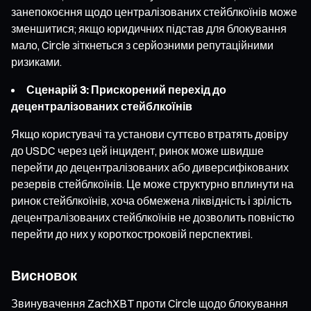
занепокоєння щодо централізованих стейблкоїнів може
зменшитися; якщо юридичних підстав для блокування
мало, Circle зіткнеться з серйозними репутаційними
ризиками.
Сценарій 3: Прискорений перехід до
децентралізованих стейблкоїнів
Якщо користувачі та установи суттєво втратять довіру
до USDC через цей інцидент, ринок може швидше
перейти до децентралізованих або диверсифікованих
резервів стейблкоїнів. Це може структурно вплинути на
ринок стейблкоїнів, хоча обмежена ліквідність і зрілість
децентралізованих стейблкоїнів не дозволить повністю
перейти до них у короткостроковій перспективі.
Висновок
Звинувачення ZachXBT проти Circle щодо блокування