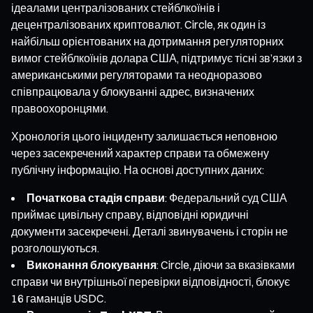
ідеалами централізованих стейблкоїнів і
децентралізованих криптовалют. Circle, як один із
найбільш орієнтованих на дотримання регуляторних
вимог стейблкоїнів долара США, підтримує тісні зв’язки з
американськими регуляторами та неодноразово
співпрацювала у блокуванні адрес, визначених
правоохоронцями.
Хронологія цього інциденту залишається неповною
через засекречений характер справи та обмежену
публічну інформацію. На основі доступних даних:
Початкова стадія справи
: Федеральний суд США
приймає цивільну справу, відповідні юридичні
документи засекречені. Деталі звинувачень і сторін не
розголошуються.
Виконання блокування
: Circle, діючи за вказівками
справи чи внутрішньої перевірки відповідності, блокує
16 гаманців USDC.