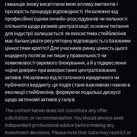
гаманців знову висвітлили межі впливу емітентів і
прозорість процедур відповідності. Незалежно від
професійної оцінки ончейн-розслідувачів чи пильності
спільноти щодо ризиків централізації, основне питання
для індустрії залишається: як екосистема стейблкоїнів
має балансувати регуляторну відповідність із базовими
цінностями крипто? Для учасників ринку цінність цього
інциденту полягає не лише у правильності чи
помилковості окремого блокування, а й у підкресленні
«ціни довіри» при використанні централізованих
активів. Незалежно від остаточного юридичного чи
публічного вердикту, ця подія стане важливою главою в
еволюції стейблкоїнів, формуючи подальші дискусії
щодо автономії активів у галузі.
The content herein does not constitute any offer,
solicitation, or recommendation. You should always seek
independent professional advice before making any
investment decisions. Please note that Gate may restrict or