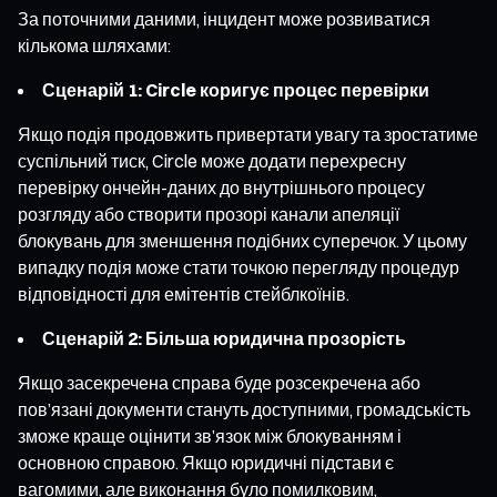
За поточними даними, інцидент може розвиватися
кількома шляхами:
Сценарій 1: Circle коригує процес перевірки
Якщо подія продовжить привертати увагу та зростатиме
суспільний тиск, Circle може додати перехресну
перевірку ончейн-даних до внутрішнього процесу
розгляду або створити прозорі канали апеляції
блокувань для зменшення подібних суперечок. У цьому
випадку подія може стати точкою перегляду процедур
відповідності для емітентів стейблкоїнів.
Сценарій 2: Більша юридична прозорість
Якщо засекречена справа буде розсекречена або
пов’язані документи стануть доступними, громадськість
зможе краще оцінити зв’язок між блокуванням і
основною справою. Якщо юридичні підстави є
вагомими, але виконання було помилковим,