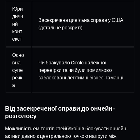
Юри
дичн
Засекречена цивільна справа у США
ий
(деталі не розкриті)
конт
екст
Осно
вна
Чи бракувало Circle належної
супе
перевірки та чи були помилково
речк
заблоковані легітимні бізнес-гаманці
а
Від засекреченої справи до ончейн-
розголосу
Можливість емітентів стейблкоїнів блокувати ончейн-
активи давно є центральною точкою напруги між