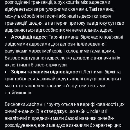
розподілені транзакції, а рух коштів між адресами
відбувається за регулярними схемами. Такі гаманці
можуть обробляти тисячі або навіть десятки тисяч
транзакцій щодня, а паттерни притоку та відтоку суттєво
відрізняються від особистих чи нелегальних адрес.
Асоціації адрес
: Гарячі гаманці бірж часто пов’язані
з відомими адресами для депозитів/виведення,
рахунками маркетмейкерів і холодними гаманцями.
Базове картування адрес легко дозволяє визначити їх
як легітимні бізнес-структури.
Звірки та записи відповідності
: Легітимні біржі та
криптобізнеси зазвичай ведуть повні внутрішні звірки і
мають встановлені канали зв’язку з емітентами
стейблкоїнів.
Висновки ZachXBT ґрунтуються на верифікованості цих
ончейн-даних. Він стверджує, що якби Circle чи її
аналітичні підрядники мали базові навички ончейн-
розслідування, вони швидко визначили б характер цих