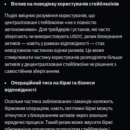
Вплив на поведінку користувачів стейблкоїнів
Подія зміцнює розуміння користувачів, що
централізовані стейблкоїни «не є повністю
автономними». Для трейдерів і установ, які часто
зберігають чи використовують USDC, ризик блокування
активів — навіть у рамках відповідності — стає
невід’ємною частиною оцінки ризиків. Це може
стимулювати частину користувачів розподіляти більше
активів у децентралізовані стейблкоїни чи рішення з
самостійним зберіганням.
Операційний тиск на біржі та бізнеси
відповідності
Оскільки частина заблокованих гаманців належить
біржовим операціям, навіть легітимні біржі можуть
зіткнутися з блокуванням активів через зовнішні
юридичні процеси. Такий ризик може змусити біржі
обережніше управляти розподілом стейблкоїнів і