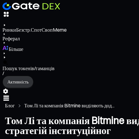
Ринки
Безстр.
Спот
Своп
Meme
Реферал
Більше
Пошук токенів/гаманців
/
Активність
Блог
Том Лі та компанія Bitmine виділяють дод...
Том Лі та компанія Bitmine ви
стратегій інституційног