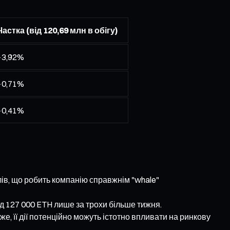
Частка (від 120,69 млн в обігу)
~3,92%
~0,71%
~0,41%
лів, що робить компанію справжнім "whale"
ад 127 000 ETH лише за трохи більше тижня.
же, її дії потенційно можуть істотно впливати на ринкову