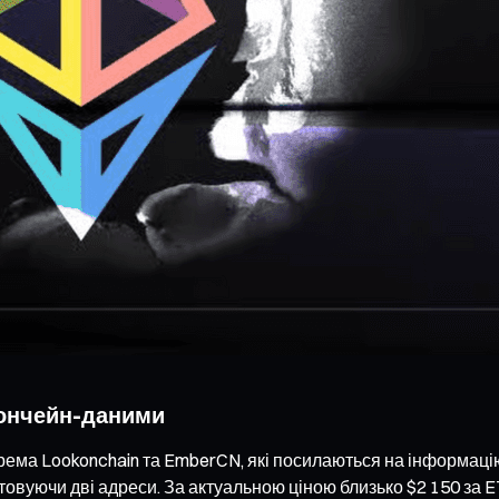
 ончейн-даними
рема Lookonchain та EmberCN, які посилаються на інформацію 
товуючи дві адреси. За актуальною ціною близько $2 150 за E