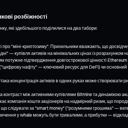
нкові розбіжності
ку, які здебільшого поділилися на два табори:
Лі про "міні-криптозиму". Прихильники вважають, що досвідче
а дні" — купівля активів на мінімальних цінах із розрахунком 
я як потужне підтвердження довгострокової цінності Ethereum 
il" ("цифрову нафту" — ключовий ресурс для DeFi) чи основни
 така концентрація активів в одних руках може створювати р
 контраст між активними купівлями Bitmine та динамікою акцій
жає компанія кошти акціонерів на надмірний ризик, що поро
ь, що слідувати за "smart money" ("розумними грошима" — ве
опичення у whale можуть бути тривалими, а прибутки — відклад