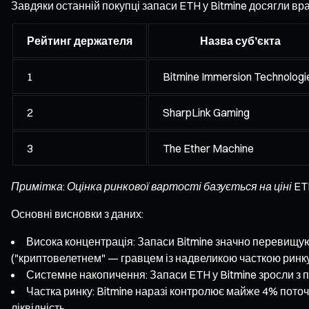
Завдяки останній покупці запаси ETH у Bitmine досягли вра
Рейтинг держателя
Назва суб’єкта
1
Bitmine Immersion Technologi
2
SharpLink Gaming
3
The Ether Machine
Примітка: Оцінка ринкової вартості базується на ціні ET
Основні висновки з даних:
Висока концентрація: Запаси Bitmine значно перевищуют
("криптовелетнем" — гравцем із надвеликою часткою ринку
Системне накопичення: Запаси ETH у Bitmine зросли з п
Частка ринку: Bitmine наразі контролює майже 4% поточно
ліквідність.