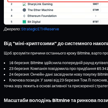
Джерело:
StrategicETHReserve
Від "міні-криптозими" до системного нако
Щоб зрозуміти причини останнього кроку Bitmine, варто про
16 березня: Bitmine здійснила попередній раунд купіве
23 березня: Компанія повідомила про придбання 65 341 
24 березня: Ончейн-дані засвідчили нову покупку Bitmi
Ключова позиція: У заяві від 23 березня Том Лі поясни
точка зору лежить в основі активної та прискореної стратегі
Масштаби володінь Bitmine та ринкова поз