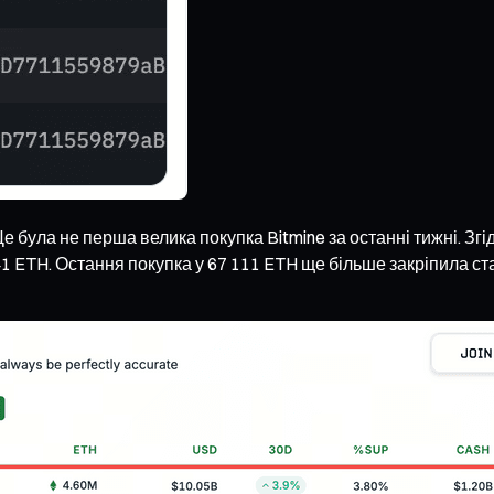
 була не перша велика покупка Bitmine за останні тижні. Згі
341 ETH. Остання покупка у 67 111 ETH ще більше закріпила с