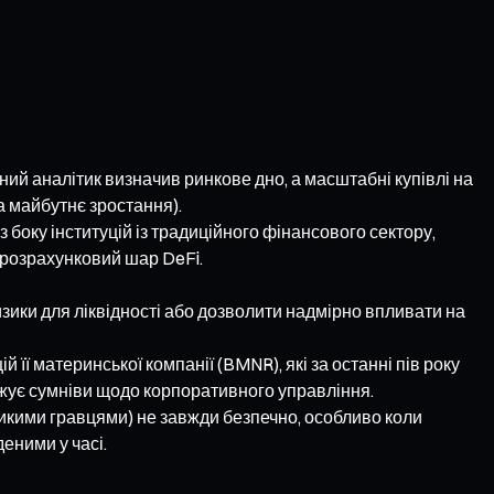
ний аналітик визначив ринкове дно, а масштабні купівлі на
на майбутнє зростання).
з боку інституцій із традиційного фінансового сектору,
й розрахунковий шар DeFi.
изики для ліквідності або дозволити надмірно впливати на
 її материнської компанії (BMNR), які за останні пів року
джує сумніви щодо корпоративного управління.
ликими гравцями) не завжди безпечно, особливо коли
еними у часі.