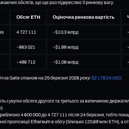
жаючих обсягів, що ще раз підкреслює її ринкову вагу.
Обсяг ETH
Оціночна ринкова вартість
es
4 727 111
~$10,3 млрд
~863 021
~$1,88 млрд
~496 712
~$1,08 млрд
H на Gate станом на 25 березня 2026 року:
$2 178,24 USD
.
ь сукупні обсяги другого та третього за величиною держате
).
риблизно 4 600 000 до 4 727 111 після 24 березня, тобто пон
ї пропозиції Ethereum в обігу (близько 120,69 млн ETH), а от