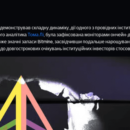
демонстрував складну динаміку, дії одного з провідних інсти
ого аналітика
Тома Лі
, була зафіксована моніторами ончейн-д
же значні запаси Bitmine, засвідчивши подальше нарощування 
одо довгострокових очікувань інституційних інвесторів стосов