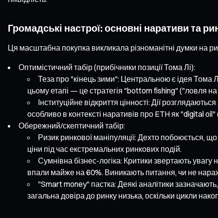
Громадські настрої: основні наративи та ри
Ця масштабна покупка викликала різноманітні думки на рин
Оптимістичний табір (прибічники позиції Тома Лі):
Теза про "кінець зими": Центральною є ідея Тома 
цьому етапі — це стратегія "bottom fishing" ("ловля н
Інституційне відкриття цінності: Дії розглядаютьс
особливо в контексті наративів про ETH як "digital o
Обережний/скептичний табір:
Ризик ринкової маніпуляції: Дехто побоюється, що
ціни під час екстремальних ринкових подій.
Сумнівна бізнес-логіка: Критики звертають увагу на
впали майже на 60%. Виникають питання, чи не нара
"Smart money" пастка: Деякі аналітики зазначают
загальна довіра до ринку низька, оскільки цикли нак