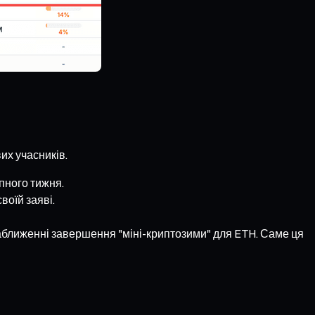
их учасників.
пного тижня.
воїй заяві.
наближенні завершення "міні-криптозими" для ETH. Саме ця