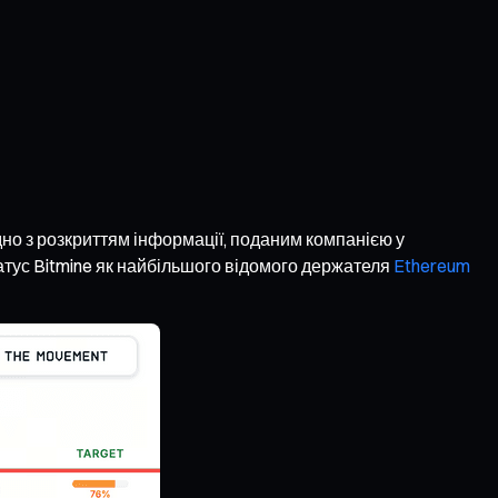
дно з розкриттям інформації, поданим компанією у
татус Bitmine як найбільшого відомого держателя
Ethereum