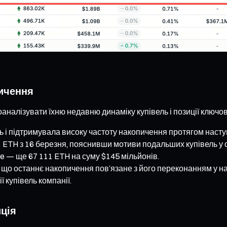
пичення
аналізувати їхню недавню динаміку купівель і позиції ключов
ль і підтримувала високу частоту накопичення протягом насту
ETH з 16 березня, пояснивши мотиви подальших купівель у с
ne — ще 67 111 ETH на суму $145 мільйонів.
в, що останнє накопичення пов’язане з його переконанням у 
ї купівель компанії.
иція