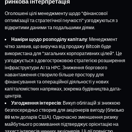
ринкова інтерпретація
Оголошені цілі менеджменту щодо "фінансової
оптимізації та стратегічної гнучкості" узгоджуються з
відкритими даними та подальшими діями.
Наміри щодо розподілу капіталу
: Менеджмент
чітко заявив, що виручка від продажу Bitcoin буде
використана для "загальних корпоративних цілей". Це
узгоджується з довгостроковою стратегією розширення
інфраструктури AI та HPC. Зниження боргового
навантаження створило більше простору для
фінансування та операційної діяльності у нових
капіталомістких напрямах, зокрема будівництва дата-
центрів.
Узгодження інтересів
: Викуп облігацій зі знижкою
безпосередньо створив для акціонерів вигоду (близько
88 млн доларів США). Одночасно зменшення ризику
майбутнього розмивання підтверджує орієнтацію на
захист інтересів чинних акціонерів. Ці дії повністю