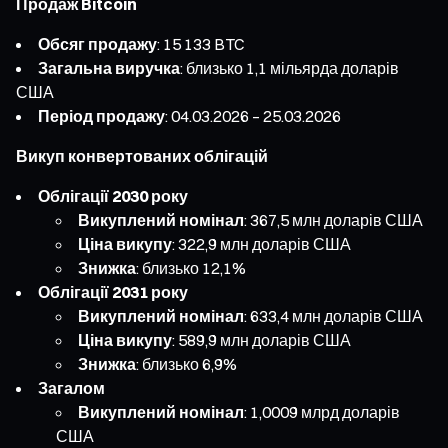
Продаж Bitcoin
Обсяг продажу
: 15 133 BTC
Загальна виручка
: близько 1,1 мільярда доларів
США
Період продажу
: 04.03.2026 – 25.03.2026
Викуп конвертованих облігацій
Облігації 2030 року
Викуплений номінал
: 367,5 млн доларів США
Ціна викупу
: 322,9 млн доларів США
Знижка
: близько 12,1%
Облігації 2031 року
Викуплений номінал
: 633,4 млн доларів США
Ціна викупу
: 589,9 млн доларів США
Знижка
: близько 6,9%
Загалом
Викуплений номінал
: 1,0009 млрд доларів
США