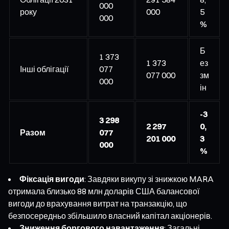
000
року
000
5
000
%
Б
1 373
1 373
ез
Інші облігації
077
077 000
зм
000
ін
-3
3 298
2 297
0,
Разом
077
201 000
3
000
%
Фіксація вигоди
: Завдяки викупу зі знижкою MARA
отримала близько 88 млн доларів США балансової
вигоди до врахування витрат на транзакцію, що
безпосередньо збільшило власний капітал акціонерів.
Зниження боргового навантаження
: Загальні