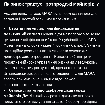
Як ринок трактує "розпродажі майнерів"?
Реакція ринку на крок MARA була неоднозначною, але
загальний настрій залишився позитивним.
Стратегічне управління фінансами як
позитивний сигнал
. Основна думка полягає в тому, що
це виважений фінансовий крок. У публічній заяві CEO
Фред Тіль наголосив на меті "посилити баланс", "знизити
потенційне розмивання" та "закласти основи для
довгострокового зростання". Ринок сприйняв це як
проактивний крок з управління ризиками у ведмежому
чи волатильному ринку, що підкреслює фокус на
фінансовому здоров’ї. Після оголошення акції MARA
зросли приблизно на 10%, що відображає
короткострокове схвалення.
Ознака стратегічної диференціації серед
майнерів
. Деякі аналітики розглядають це як прояв
подальшого розмежування стратегій серед провідних