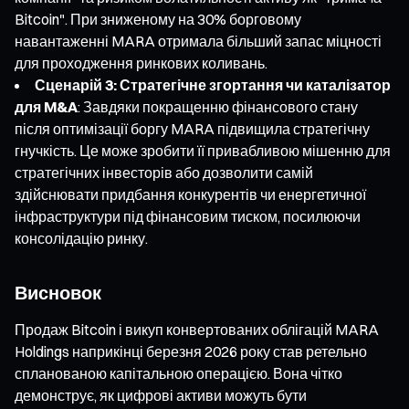
Bitcoin". При зниженому на 30% борговому
навантаженні MARA отримала більший запас міцності
для проходження ринкових коливань.
Сценарій 3: Стратегічне згортання чи каталізатор
для M&A
: Завдяки покращенню фінансового стану
після оптимізації боргу MARA підвищила стратегічну
гнучкість. Це може зробити її привабливою мішенню для
стратегічних інвесторів або дозволити самій
здійснювати придбання конкурентів чи енергетичної
інфраструктури під фінансовим тиском, посилюючи
консолідацію ринку.
Висновок
Продаж Bitcoin і викуп конвертованих облігацій MARA
Holdings наприкінці березня 2026 року став ретельно
спланованою капітальною операцією. Вона чітко
демонструє, як цифрові активи можуть бути