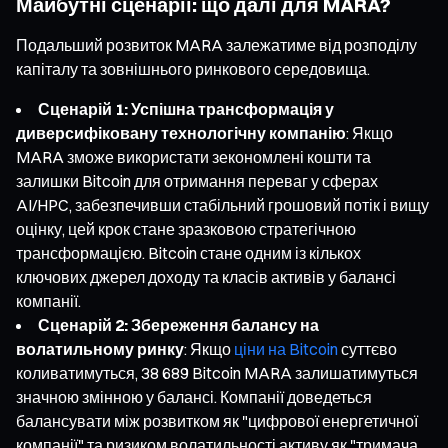
Майбутні сценарії: що далі для MARA?
Подальший розвиток MARA залежатиме від розподілу
капіталу та зовнішнього ринкового середовища.
Сценарій 1: Успішна трансформація у
диверсифіковану технологічну компанію
: Якщо
MARA зможе використати зекономлені кошти та
залишки Bitcoin для отримання переваг у сферах
AI/HPC, забезпечивши стабільний грошовий потік і вищу
оцінку, цей крок стане зразковою стратегічною
трансформацією. Bitcoin стане одним із кількох
ключових джерел доходу та класів активів у балансі
компанії.
Сценарій 2: Збереження балансу на
волатильному ринку
: Якщо
ціни на Bitcoin
суттєво
коливатимуться, 38 689 Bitcoin MARA залишатимуться
значною змінною у балансі. Компанії доведеться
балансувати між розвитком як "цифрової енергетичної
компанії" та ризиком волатильності активу як "тримача