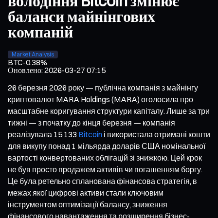
володіння Bitcoin змінює
баланси майнінгових
компаній
Market Analysis
BTC
-0.38%
Оновлено
:
2026-03-27 07:15
26 березня 2026 року — публічна компанія з майнінгу
криптовалют MARA Holdings (MARA) оголосила про
масштабне коригування структури капіталу. Лише за три
тижні — з початку до кінця березня — компанія
реалізувала 15 133
Bitcoin
і використала отримані кошти
для викупу понад 1 мільярда доларів США номінальної
вартості конвертованих облігацій зі знижкою. Цей крок
не був просто продажем активів чи погашенням боргу.
Це була ретельно спланована фінансова стратегія, в
межах якої цифрові активи стали ключовим
інструментом оптимізації балансу, зниження
фінансового навантаження та розширення бізнес-