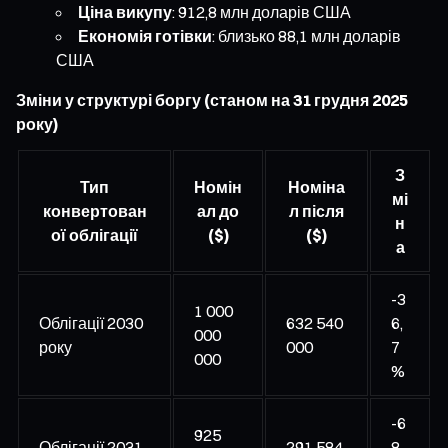
Ціна викупу
: 912,8 млн доларів США
Економія готівки
: близько 88,1 млн доларів
США
Зміни у структурі боргу (станом на 31 грудня 2025
року)
З
Тип
Номін
Номіна
мі
конвертован
ал до
л після
н
ої облігації
($)
($)
а
-3
1 000
Облігації 2030
632 540
6,
000
року
000
7
000
%
-6
925
Облігації 2031
291 584
8,