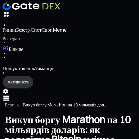
Ринки
Безстр.
Спот
Своп
Meme
Реферал
Більше
Пошук токенів/гаманців
/
Активність
Блог
Викуп боргу Marathon на 10 мільярдів дол...
Викуп боргу Marathon на 10
мільярдів доларів: як