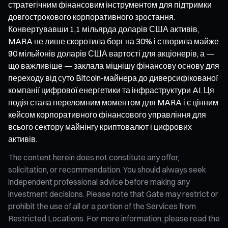
стратегічним фінансовим інструментом для підтримки
довгострокового корпоративного зростання.
Конвертувавши 1,1 мільярда доларів США активів,
MARA не лише скоротила борг на 30% і створила майже
90 мільйонів доларів США вартості для акціонерів, а —
що важливіше — заклала міцнішу фінансову основу для
переходу від суто Bitcoin-майнера до диверсифікованої
компанії цифрової енергетики та інфраструктури AI. Ця
подія стала переломним моментом для MARA і є цінним
кейсом корпоративного фінансового управління для
всього сектору майнінгу криптовалют і цифрових
активів.
The content herein does not constitute any offer,
solicitation, or recommendation. You should always seek
independent professional advice before making any
investment decisions. Please note that Gate may restrict or
prohibit the use of all or a portion of the Services from
Restricted Locations. For more information, please read the