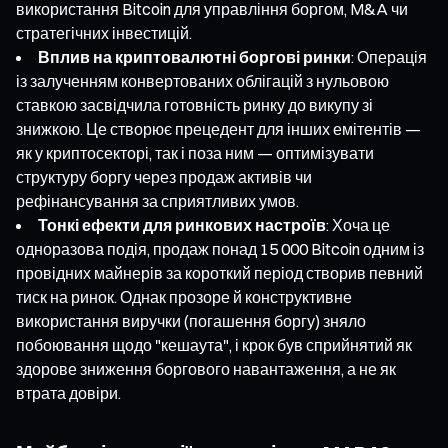
використання Bitcoin для управління боргом, M&A чи
стратегічних інвестицій.
Вплив на криптовалютні боргові ринки
: Операція
із залученням конвертованих облігацій з нульовою
ставкою засвідчила готовність ринку до викупу зі
знижкою. Це створює прецедент для інших емітентів —
як у криптосекторі, так і поза ним — оптимізувати
структуру боргу через продаж активів чи
рефінансування за сприятливих умов.
Тонкі ефекти для ринкових настроїв
: Хоча це
одноразова подія, продаж понад 15 000 Bitcoin одним із
провідних майнерів за короткий період створив певний
тиск на ринок. Однак прозоре й конструктивне
використання виручки (погашення боргу) зняло
побоювання щодо "кешаута", і крок був сприйнятий як
здорове зниження боргового навантаження, а не як
втрата довіри.