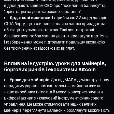
відповідають заявам CEO про "посилення балансу" та
"орієнтацію на довгострокове зростання".
Додаткові висновки
: Із приблизно 2,3 млрд доларів
США боргу, що залишився, значна частка припадає на
облігації з нульовою ставкою. Такі довгострокові
безвідсоткові зобов’язання дають перевагу за вартістю,
і їх збереження може підтримати подальшу експансію
без тиску значних відсоткових виплат.
Вплив на індустрію: уроки для майнерів,
боргових ринків і екосистеми Bitcoin
Уроки для майнерів
: Досвід MARA демонструє нову
парадигму управління капіталом — майнери вже не
лише виробники Bitcoin, а й можуть використовувати
цифрові активи як ключовий інструмент фінансового
управління. Це може стимулювати інших великих
майнерів переглянути баланси й розглянути можливість