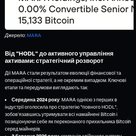
Джерело:
MARA
Від "HODL" до активного управління
активами: стратегічний розворот
Дії MARA стали результатом еволюції фінансової та
операційної стратегії, а не окремим випадком. Ключові
етапи та передумови виглядають так:
Середина 2024 року
: MARA однією з перших в
індустрії оголосила про стратегію "повного HODL",
зобов’язавшись утримувати всі намайнені Bitcoin і
позиціонуючи себе як переконаного прихильника Bitcoin
серед майнерів.
3 березня 2026 року
: компанія здійснила суттєву