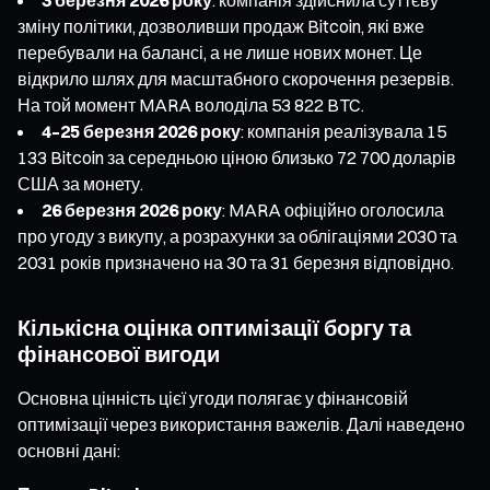
зміну політики, дозволивши продаж Bitcoin, які вже
перебували на балансі, а не лише нових монет. Це
відкрило шлях для масштабного скорочення резервів.
На той момент MARA володіла 53 822 BTC.
4–25 березня 2026 року
: компанія реалізувала 15
133 Bitcoin за середньою ціною близько 72 700 доларів
США за монету.
26 березня 2026 року
: MARA офіційно оголосила
про угоду з викупу, а розрахунки за облігаціями 2030 та
2031 років призначено на 30 та 31 березня відповідно.
Кількісна оцінка оптимізації боргу та
фінансової вигоди
Основна цінність цієї угоди полягає у фінансовій
оптимізації через використання важелів. Далі наведено
основні дані: