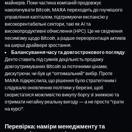
майнерів. Поки частина компаній продовжує
накопичувати Bitcoin, MARA переходить до гнучкішого
управління капіталом, підтримуючи експансію у
високорентабельні сектори, такі як AI та
високопродуктивні обчислення (HPC). Це не свідчення
песимізму щодо Bitcoin, а радше переорієнтація активів
на ширші драйвери зростання.
Балансування часу та довгострокового погляду
.
Дехто ставить під сумнів доцільність продажу
довгоутримуваних Bitcoin за поточними цінами,
дискутуючи, чи був це "оптимальний" вибір. Проте
MARA підкреслила, що рішення було стратегічним і
слідувало оновленню політики у березні, щоб
скористатися можливістю викупу боргу зі знижкою та
отримати негайну реальну вигоду — а не просто "грати
на курсі".
Перевірка: наміри менеджменту та