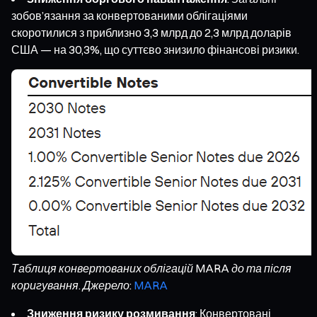
зобов’язання за конвертованими облігаціями
скоротилися з приблизно 3,3 млрд до 2,3 млрд доларів
США — на 30,3%, що суттєво знизило фінансові ризики.
Таблиця конвертованих облігацій MARA до та після
коригування. Джерело:
MARA
Зниження ризику розмивання
: Конвертовані