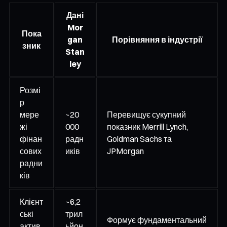
Дані
Mor
Пока
gan
Порівняння в індустрії
зник
Stan
ley
Розмі
р
мере
~20
Перевищує сукупний
жі
000
показник Merrill Lynch,
фінан
радн
Goldman Sachs та
сових
иків
JPMorgan
радни
ків
Клієнт
~6,2
ські
трил
Формує фундаментальний
актив
ьйон