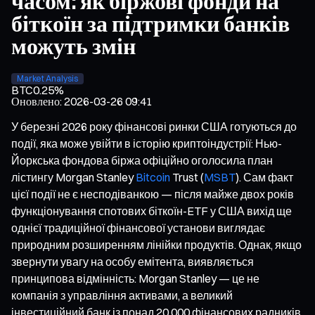
часом: як біржові фонди на
біткоїн за підтримки банків
можуть змін
Market Analysis
BTC
0.25%
Оновлено
:
2026-03-26 09:41
У березні 2026 року фінансові ринки США готуються до
події, яка може увійти в історію криптоіндустрії: Нью-
Йоркська фондова біржа офіційно оголосила план
лістингу Morgan Stanley
Bitcoin
Trust (
MSBT
). Сам факт
цієї події не є несподіванкою — після майже двох років
функціонування спотових біткоїн-ETF у США вихід ще
однієї традиційної фінансової установи виглядає
природним розширенням лінійки продуктів. Однак, якщо
звернути увагу на особу емітента, виявляється
принципова відмінність: Morgan Stanley — це не
компанія з управління активами, а великий
інвестиційний банк із понад 20 000 фінансових радників