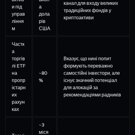
канал для входу великих
и під
а
традиційних фондів у
управ
дола
криптоактиви
ління
рів
м
США
Частк
а
торгів
Вказує, що нині попит
лі ETF
формують переважно
на
~80
самостійні інвестори, але
пропр
%
існує значний потенціал
ієтарн
для алокацій за
их
рекомендаціями радників
рахун
ках
~3
міся