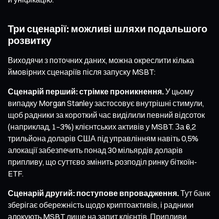
Три сценарії: можливі шляхи подальшого
розвитку
Виходячи з поточних даних, можна окреслити кілька
ймовірних сценаріїв після запуску MSBT:
Сценарій перший: стрімке проникнення.
У цьому
випадку Morgan Stanley застосовує внутрішні стимули,
щоб радники за короткий час виділили певний відсоток
(наприклад, 1–3%) клієнтських активів у MSBT. За 6,2
трильйона доларів США під управлінням навіть 0,5%
алокації забезпечить понад 30 мільярдів доларів
припливу, що суттєво змінить розподіл ринку біткоїн-
ETF.
Сценарій другий: поступове впровадження.
Тут банк
зберігає обережність щодо криптоактивів, і радники
алокують MSBT лише на запит клієнтів. Припливи