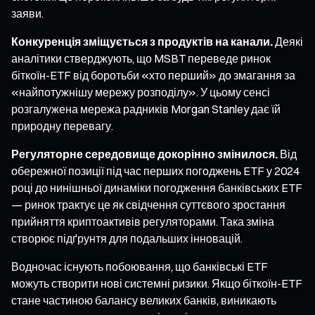
заяви.
Конкуренція зміщується з продуктів на канали.
Деякі
аналітики стверджують, що MSBT переведе ринок
біткоїн-ETF від боротьби «хто перший» до змагання за
«найпотужнішу мережу розподілу». У цьому сенсі
розгалужена мережа радників Morgan Stanley дає їй
природну перевагу.
Регуляторне середовище докорінно змінилося.
Від
обережної позиції під час перших погоджень ETF у 2024
році до нинішньої динаміки погодження банківських ETF
— ринок трактує це як свідчення суттєвого зростання
прийняття криптоактивів регуляторами. Така зміна
створює підґрунтя для подальших інновацій.
Водночас існують побоювання, що банківські ETF
можуть створити нові системні ризики. Якщо біткоїн-ETF
стане частиною балансу великих банків, виникають