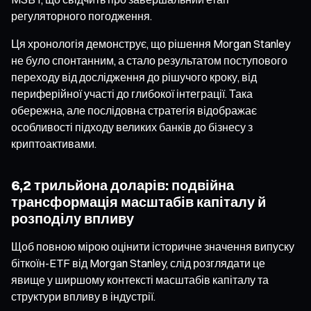
регуляторного погодження.
Ця хронологія демонструє, що рішення Morgan Stanley
не було спонтанним, а стало результатом поступового
переходу від дослідження до рішучого кроку, від
периферійної участі до глибокої інтеграції. Така
обережна, але послідовна стратегія відображає
особливості підходу великих банків до бізнесу з
криптоактивами.
6,2 трильйона доларів: подвійна
трансформація масштабів капіталу й
розподілу впливу
Щоб повною мірою оцінити історичне значення випуску
біткоїн-ETF від Morgan Stanley, слід розглядати це
явище у ширшому контексті масштабів капіталу та
структури впливу в індустрії.