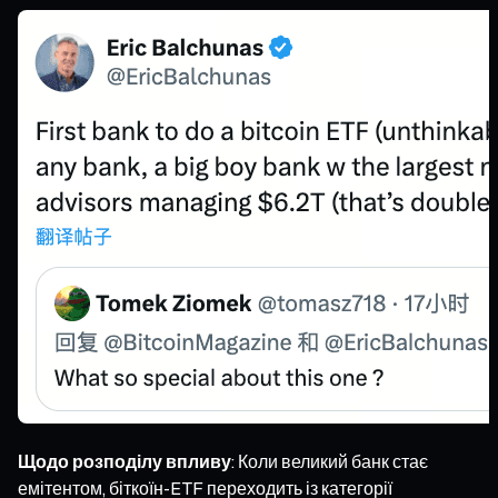
Щодо розподілу впливу
: Коли великий банк стає
емітентом, біткоїн-ETF переходить із категорії