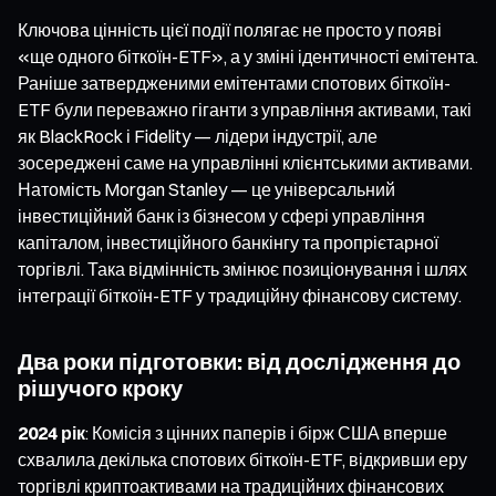
Ключова цінність цієї події полягає не просто у появі
«ще одного біткоїн-ETF», а у зміні ідентичності емітента.
Раніше затвердженими емітентами спотових біткоїн-
ETF були переважно гіганти з управління активами, такі
як BlackRock і Fidelity — лідери індустрії, але
зосереджені саме на управлінні клієнтськими активами.
Натомість Morgan Stanley — це універсальний
інвестиційний банк із бізнесом у сфері управління
капіталом, інвестиційного банкінгу та пропрієтарної
торгівлі. Така відмінність змінює позиціонування і шлях
інтеграції біткоїн-ETF у традиційну фінансову систему.
Два роки підготовки: від дослідження до
рішучого кроку
2024 рік
: Комісія з цінних паперів і бірж США вперше
схвалила декілька спотових біткоїн-ETF, відкривши еру
торгівлі криптоактивами на традиційних фінансових