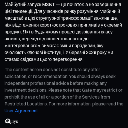
Майбутній запуск MSBT — це початок, а не завершення
цієї тенденції. Для учасників ринку розуміння глибини й
масштабів цієї структурної трансформації важливіше,
ніж відстеження короткострокових припливів у окремий
продукт. Як і в будь-якому процесі дозрівання класу
активів, перехід від «інвестованого» до
«інтегрованого» вимагає зміни парадигми, яку
очолюють ключові інституції. У березні 2026 року ми
стаємо свідками цього перетворення.
The content herein does not constitute any offer,
solicitation, or recommendation. You should always seek
independent professional advice before making any
investment decisions. Please note that Gate may restrict or
prohibit the use of all or a portion of the Services from
Restricted Locations. For more information, please read the
User Agreement