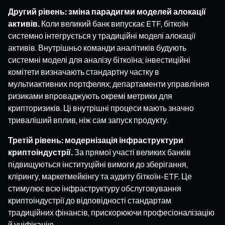
Другий рівень: зміна парадигми моделей алокації
активів.
Коли великий банк випускає ETF, біткоїн
системно інтегрується у традиційні моделі алокації
активів. Внутрішньо команди аналітиків будують
системні моделі для аналізу біткоїна; інвестиційні
комітети визначають стандартну частку в
мультиактивних портфелях; департаменти управління
ризиками впроваджують окремі метрики для
крипторизиків. Ці внутрішні процеси мають значно
триваліший вплив, ніж сам запуск продукту.
Третій рівень: модернізація інфраструктури
криптоіндустрії.
За прямої участі великих банків
підвищуються інституційні вимоги до зберігання,
клірингу, маркетмейкінгу та аудиту біткоїн-ETF. Це
стимулює всю інфраструктуру обслуговування
криптоіндустрії до відповідності стандартам
традиційних фінансів, прискорюючи професіоналізацію
й уніфікацію.