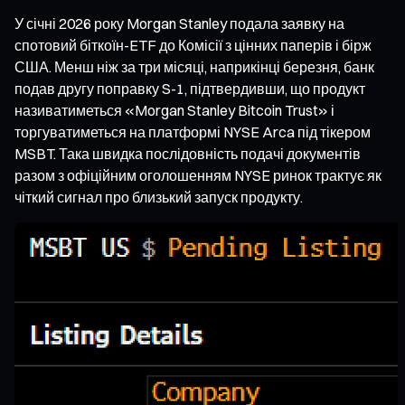
У січні 2026 року Morgan Stanley подала заявку на
спотовий біткоїн-ETF до Комісії з цінних паперів і бірж
США. Менш ніж за три місяці, наприкінці березня, банк
подав другу поправку S-1, підтвердивши, що продукт
називатиметься «Morgan Stanley Bitcoin Trust» і
торгуватиметься на платформі NYSE Arca під тікером
MSBT. Така швидка послідовність подачі документів
разом з офіційним оголошенням NYSE ринок трактує як
чіткий сигнал про близький запуск продукту.