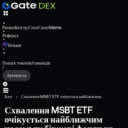
Ринки
Безстр.
Спот
Своп
Meme
Реферал
Більше
Пошук токенів/гаманців
/
Активність
Блог
Схвалення MSBT ETF очікується найближчим...
Схвалення MSBT ETF
очікується найближчим