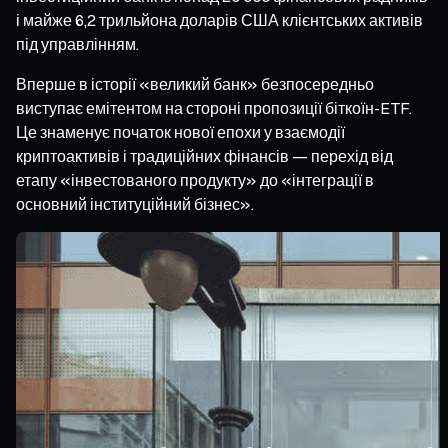
і майже 6,2 трильйона доларів США клієнтських активів
під управлінням.
Вперше в історії «великий банк» безпосередньо
виступає емітентом на стороні пропозиції біткоїн-ETF.
Це знаменує початок нової епохи у взаємодії
криптоактивів і традиційних фінансів — перехід від
етапу «інвестованого продукту» до «інтеграції в
основний інституційний бізнес».