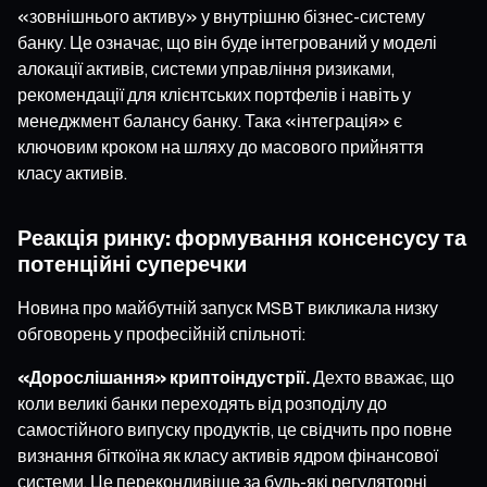
«зовнішнього активу» у внутрішню бізнес-систему
банку. Це означає, що він буде інтегрований у моделі
алокації активів, системи управління ризиками,
рекомендації для клієнтських портфелів і навіть у
менеджмент балансу банку. Така «інтеграція» є
ключовим кроком на шляху до масового прийняття
класу активів.
Реакція ринку: формування консенсусу та
потенційні суперечки
Новина про майбутній запуск MSBT викликала низку
обговорень у професійній спільноті:
«Дорослішання» криптоіндустрії.
Дехто вважає, що
коли великі банки переходять від розподілу до
самостійного випуску продуктів, це свідчить про повне
визнання біткоїна як класу активів ядром фінансової
системи. Це переконливіше за будь-які регуляторні