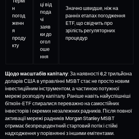
Термі
ці від
н
Значно швидше, ніж на
пода
погод
ранніх етапах погодження
чі
женн
ETF, що свідчить про
заяв
я
зрілість регуляторних
ки до
проду
процедур
огол
кту
оше
ння
Щодо масштабів капіталу
: За наявності 6,2 трильйона
доларів США в управлінні MSBT стає не просто новим
інвестиційним інструментом, а частиною потужної
мережі розподілу капіталу. Раніше навіть найуспішніші
біткоїн-ETF спиралися переважно на самостійних
інвесторів і окремих незалежних радників. Після повної
активації мережі радників Morgan Stanley MSBT
отримає безпрецедентний стартовий потік і стійкі
надходження у порівнянні з іншими емітентами.