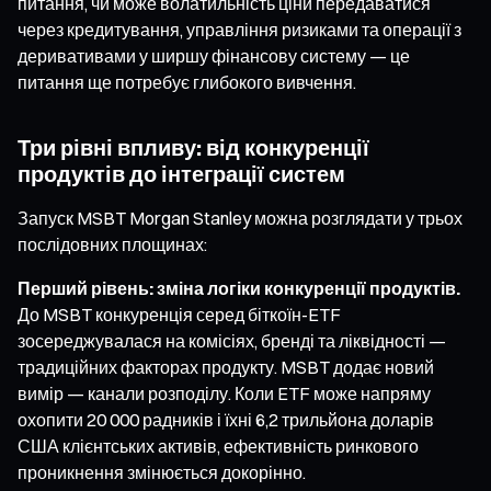
питання, чи може волатильність ціни передаватися
через кредитування, управління ризиками та операції з
деривативами у ширшу фінансову систему — це
питання ще потребує глибокого вивчення.
Три рівні впливу: від конкуренції
продуктів до інтеграції систем
Запуск MSBT Morgan Stanley можна розглядати у трьох
послідовних площинах:
Перший рівень: зміна логіки конкуренції продуктів.
До MSBT конкуренція серед біткоїн-ETF
зосереджувалася на комісіях, бренді та ліквідності —
традиційних факторах продукту. MSBT додає новий
вимір — канали розподілу. Коли ETF може напряму
охопити 20 000 радників і їхні 6,2 трильйона доларів
США клієнтських активів, ефективність ринкового
проникнення змінюється докорінно.