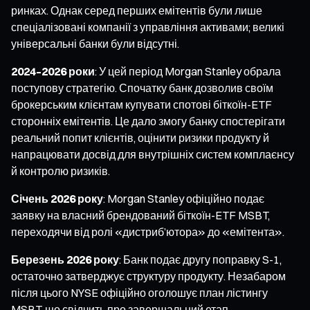
ринках. Однак серед перших емітентів були лише
спеціалізовані компанії з управління активами; великі
універсальні банки були відсутні.
2024–2026 роки
: У цей період Morgan Stanley обрала
поступову стратегію. Спочатку банк дозволив своїм
брокерським клієнтам купувати спотові біткоїн-ETF
сторонніх емітентів. Це дало змогу банку спостерігати
реальний попит клієнтів, оцінити ризики продукту й
напрацювати досвід для внутрішніх систем комплаєнсу
й контролю ризиків.
Січень 2026 року
: Morgan Stanley офіційно подає
заявку на власний брендований біткоїн-ETF MSBT,
переходячи від ролі «дистриб’ютора» до «емітента».
Березень 2026 року
: Банк подає другу поправку S-1,
остаточно затверджує структуру продукту. Незабаром
після цього NYSE офіційно оголошує план лістингу
MSBT, що свідчить про завершальний етап