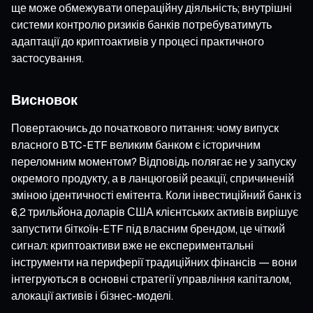
ще може обмежувати операційну діяльність; внутрішні
системи контролю ризиків банків потребуватимуть
адаптації до криптоактивів у процесі практичного
застосування.
Висновок
Повертаючись до початкового питання: чому випуск
власного BTC-ETF великим банком є історичним
переломним моментом? Відповідь полягає не у запуску
окремого продукту, а в ланцюговій реакції, спричиненій
зміною ідентичності емітента. Коли інвестиційний банк із
6,2 трильйона доларів США клієнтських активів вирішує
запустити біткоїн-ETF під власним брендом, це чіткий
сигнал: криптоактиви вже не експериментальні
інструменти на периферії традиційних фінансів — вони
інтегруються в основні стратегії управління капіталом,
алокації активів і бізнес-моделі.