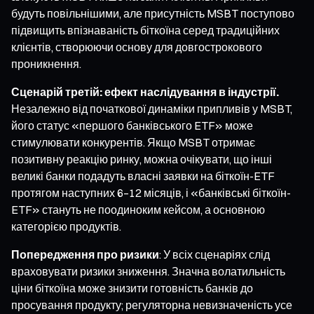
будуть повільнішими, але присутність MSBT поступово
підвищить впізнаваність біткоїна серед традиційних
клієнтів, створюючи основу для довгострокового
проникнення.
Сценарій третій: ефект наслідування в індустрії.
Незалежно від початкової динаміки припливів у MSBT,
його статус «першого банківського ETF» може
стимулювати конкурентів. Якщо MSBT отримає
позитивну реакцію ринку, можна очікувати, що інші
великі банки подадуть власні заявки на біткоїн-ETF
протягом наступних 6–12 місяців, і «банківські біткоїн-
ETF» стануть не поодиноким кейсом, а основною
категорією продуктів.
Попередження про ризики
: У всіх сценаріях слід
враховувати ризики зниження. Значна волатильність
ціни біткоїна може знизити готовність банків до
просування продукту; регуляторна невизначеність усе