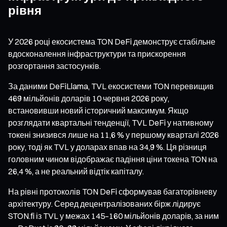
рівня
У 2026 році екосистема TON DeFi демонструє стабільне
вдосконалення інфраструктури та прискорення
розгортання застосунків.
За даними DeFiLlama, TVL екосистеми TON перевищив
469 мільйонів доларів 10 червня 2026 року,
встановивши новий історичний максимум. Якщо
розглядати квартальні тенденції, TVL DeFi у нативному
токені знизився лише на 11,6 % у першому кварталі 2026
року, тоді як TVL у доларах впав на 34,9 %. Ця різниця
головним чином відображає падіння ціни токена TON на
26,4 %, а не реальний відтік капіталу.
На рівні протоколів TON DeFi сформував багаторівневу
архітектуру. Серед децентралізованих бірж лідирує
STON.fi із TVL у межах 145–160 мільйонів доларів, за ним