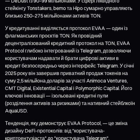
— DeDust із 90–99 мільйонами. У сфері ліквідного
стейкінгу Tonstakers, bemo та Hipo сумарно управляють
близько 250–275 мільйонами активів TON.
У кредитуванні виділяється протокол EVAA — один із
флагманських проєктів TON. Як провідний
децентралізований кредитний протокол на TON, EVAA
Protocol глибоко інтегрований із Telegram, дозволяючи
користувачам надавати й брати цифрові активи в
кредит безпосередньо через інтерфейс Telegram. У січні
2025 року він завершив приватний продаж токенів на
суму 2,5 мільйона доларів за участі Animoca Ventures,
CMT Digital, Existential Capital і Polymorphic Capital. Його
ключові інновації — ізольовані кредитні пули
(розділення активів за ризиками) та нативний стейблкоїн
AquaUSD.
Тенденція, яку демонструє EVAA Protocol, — це зміна
дизайну DeFi-протоколів: від "користувача-
криптоентузіаста" до "користувача Telegram".