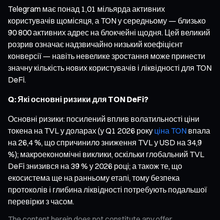
Telegram має понад 1,01 мільярда активних
користувачів щомісяця, а TON у середньому — близько
90 800 активних адрес на блокчейні щодня. Цей великий
розрив означає надзвичайно низький коефіцієнт
конверсії — навіть невелике зростання може принести
значну кількість нових користувачів і ліквідності для TON
DeFi.
Q: Які основні ризики для TON DeFi?
Основні ризики: посилений вплив волатильності ціни
токена на TVL у доларах (у Q1 2026 року
ціна TON
впала
на 26,4 %, що спричинило зниження TVL у USD на 34,9
%); макроекономічні виклики, оскільки глобальний TVL
DeFi знизився на 39 % у 2026 році; а також те, що
екосистема ще на ранньому етапі, тому безпека
протоколів і глибина ліквідності потребують подальшої
перевірки з часом.
The content herein does not constitute any offer,