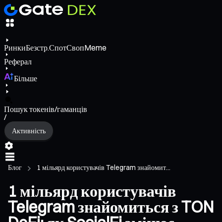
Ринки
Безстр.
Спот
Своп
Meme
Реферал
Більше
Пошук токенів/гаманців
/
Активність
Блог
1 мільярд користувачів Telegram знайомит...
1 мільярд користувачів
Telegram знайомиться з TON