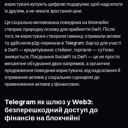
користувачі купують цифрові подарунки, щоб надсилати
їх друзям, а не чекати зростання ціни.
Ця соціально мотивована поведінка на блокчейні
створює природну основу для прийняття DeFi. Після
того, як користувачі створили гаманці, отримали активи
та здійснили p2p-перекази в Telegram, бар’єр для участі
в DeFi — кредитування, стейкінг, торгівля — суттєво
знижується. Поєднання SocialFi та DeFi — це не просто
механічне об’єднання двох напрямків, а органічне
продовження поведінки користувача: від надсилання й
отримання активів у соціальних сценаріях до
примноження активів у фінансових.
Telegram як шлюз у Web3:
безперешкодний доступ до
фінансів на блокчейні