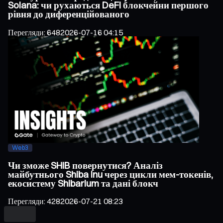
Solana: чи рухаються DeFi блокчейни першого
рівня до диференційованого
Перегляди
:
648
2026-07-16 04:15
Web3
Чи зможе SHIB повернутися? Аналіз
майбутнього Shiba Inu через цикли мем-токенів,
екосистему Shibarium та дані блокч
Перегляди
:
428
2026-07-21 08:23