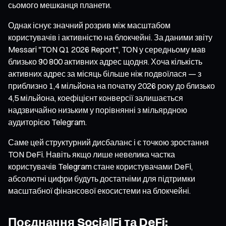
сьомого мешканця планети.
Однак існує значний розрив між масштабом
користувачів і активністю на блокчейні. За даними звіту
Messari "TON Q1 2026 Report", TON у середньому мав
близько 90 800 активних адрес щодня. Хоча кількість
активних адрес за місяць більше ніж подвоїлася — з
приблизно 1,4 мільйона на початку 2026 року до близько
4,5 мільйона, коефіцієнт конверсії залишається
надзвичайно низьким у порівнянні з мільярдною
аудиторією Telegram.
Саме цей структурний дисбаланс і є точкою зростання
TON DeFi. Навіть якщо лише невелика частка
користувачів Telegram стане користувачами DeFi,
абсолютні цифри будуть достатніми для підтримки
масштабної фінансової екосистеми на блокчейні.
Поєднання SocialFi та DeFi: