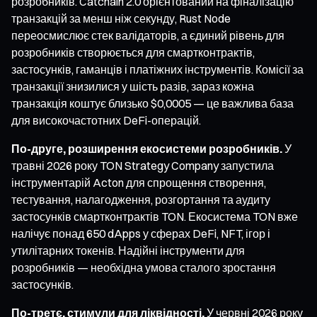
розробників. Catchain 2.0 орієнтований на фіналізацію
транзакцій за менш ніж секунду, Rust Node
переосмислює стек валідаторів, а єдиний рівень для
розробників створюється для смартконтрактів,
застосунків, гаманців і платіжних інструментів. Комісії за
транзакції знизилися у шість разів, зараз кожна
транзакція коштує близько $0,0005 — це важлива база
для високочастотних DeFi-операцій.
По-друге, розширення екосистеми розробників.
У
травні 2026 року TON Strategy Company запустила
інструментарій Acton для спрощення створення,
тестування, налагодження, розгортання та аудиту
застосунків смартконтрактів TON. Екосистема TON вже
налічує понад 650 dApps у сферах DeFi, NFT, ігор і
утилітарних токенів. Надійні інструменти для
розробників — необхідна умова сталого зростання
застосунків.
По-третє, стимули для ліквідності.
У червні 2026 року