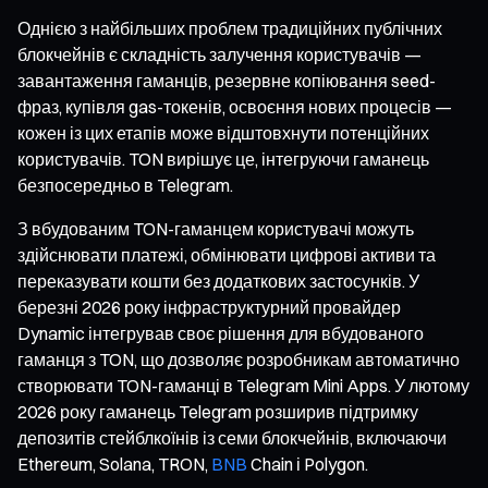
Однією з найбільших проблем традиційних публічних
блокчейнів є складність залучення користувачів —
завантаження гаманців, резервне копіювання seed-
фраз, купівля gas-токенів, освоєння нових процесів —
кожен із цих етапів може відштовхнути потенційних
користувачів. TON вирішує це, інтегруючи гаманець
безпосередньо в Telegram.
З вбудованим TON-гаманцем користувачі можуть
здійснювати платежі, обмінювати цифрові активи та
переказувати кошти без додаткових застосунків. У
березні 2026 року інфраструктурний провайдер
Dynamic інтегрував своє рішення для вбудованого
гаманця з TON, що дозволяє розробникам автоматично
створювати TON-гаманці в Telegram Mini Apps. У лютому
2026 року гаманець Telegram розширив підтримку
депозитів стейблкоїнів із семи блокчейнів, включаючи
Ethereum, Solana, TRON,
BNB
Chain і Polygon.