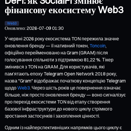
DeFi: як SocialFi змінює
фінансову екосистему Web3
Web3
Оновлено
:
2026-07-09 01:30
У червні 2026 року екосистема TON пережила значне
оновлення бренду — її нативний токен,
Toncoin
,
офіційно перейменовано на Gram (GRAM) після
голосування спільноти з підтримкою 81,22 %. Тікер
змінився з TON на GRAM. Для користувачів, які
пам’ятають епоху Telegram Open Network 2018 року,
назва "Gram" відображає початкову концепцію Telegram
щодо
Web3
. Через шість років це повернення означає
більше, ніж просто оновлення бренду — воно сигналізує
про перехід екосистеми TON від етапу створення
базової інфраструктури до нового циклу стрімкого
зростання застосунків і захоплення цінності.
Одним із найперспективніших напрямків цього циклу є