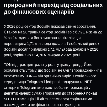
природний перехід від соціальних
до фінансових сценаріїв
У 2026 році сектор SocialFi показав стійке зростання.
Станом на 26 травня сектор SocialFi зріс більш ніж на 22
% за 24 години, а його ринкова капіталізація
перевищила 1,71 мільярда доларів. Глобальний ринок
SocialFi досяг приблизно 17,1 мільярда доларів у 2026
році, порівняно з 14,78 мільярда у 2025 році.
TON відіграє центральну роль у цьому тренді. Його
особливість у тому, що SocialFi не був "впроваджений" в
екосистему TON — він органічно виріс із соціального
середовища Telegram. Цифрові подарунки та NFT-
стікери в Telegram вже мають обсяги транзакцій у
дев’ятизначних сумах і призвели до створення понад
500 000 гаманців. Ці дії є насамперед соціальними
взаємодіями, а не фінансовою спекуляцією —