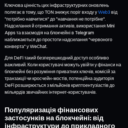
Ключова цінність цих інфраструктурних оновлень
полягає в тому, що TON знижує поріг входу у
Web3
від
"потрібно навчитися" до "навчання не потрібне".
Надсилання й отримання активів, використання Mini
Apps та взаємодія на блокчейні в Telegram
наближаються до простоти надсилання "червоного
конверта" у WeChat.
Для DeFi такий безперешкодний доступ особливо
важливий. Коли користувачі можуть увійти у фінанси на
блокчейні без розуміння приватних ключів, комісій за
транзакції чи кросчейн-мостів, потенційна аудиторія
DeFi розширюється з мільйонів криптоентузіастів до
мільярдів звичайних інтернет-користувачів.
Популяризація фінансових
застосунків на блокчейні: від
інфраструктури до прикладного