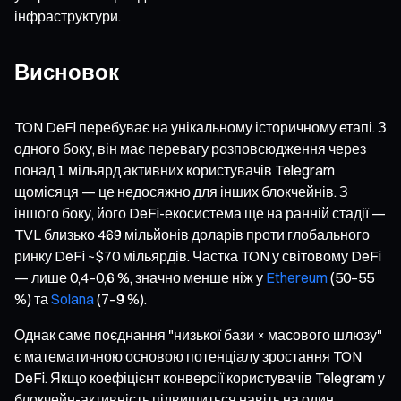
інфраструктури.
Висновок
TON DeFi перебуває на унікальному історичному етапі. З
одного боку, він має перевагу розповсюдження через
понад 1 мільярд активних користувачів Telegram
щомісяця — це недосяжно для інших блокчейнів. З
іншого боку, його DeFi-екосистема ще на ранній стадії —
TVL близько 469 мільйонів доларів проти глобального
ринку DeFi ~$70 мільярдів. Частка TON у світовому DeFi
— лише 0,4–0,6 %, значно менше ніж у
Ethereum
(50–55
%) та
Solana
(7–9 %).
Однак саме поєднання "низької бази × масового шлюзу"
є математичною основою потенціалу зростання TON
DeFi. Якщо коефіцієнт конверсії користувачів Telegram у
блокчейн-активність підвищиться навіть на один