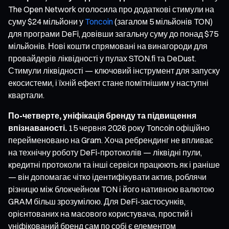
The Open Network оголосила про додаткові стимули на
суму $24 мільйони у
Toncoin
(загалом 5 мільйонів TON)
для програми DeFi, довівши загальну суму до понад $75
мільйонів. Нові кошти спрямовані на винагороди для
провайдерів ліквідності у пулах STON.fi та DeDust.
Стимули ліквідності — ключовий інструмент для запуску
екосистеми, і їхній ефект стане помітнішим у наступні
квартали.
По-четверте, уніфікація бренду та підвищення
впізнаваності.
15 червня 2026 року Toncoin офіційно
перейменовано на Gram. Хоча ребрендинг не впливає
на технічну роботу DeFi-протоколів — ліквідні пули,
кредитні протоколи та інші сервіси працюють як і раніше
— він допомагає чітко ідентифікувати актив, роблячи
різницю між блокчейном TON і його нативною валютою
GRAM більш зрозумілою. Для DeFi-застосунків,
орієнтованих на масового користувача, простий і
уніфікований бренд сам по собі є елементом