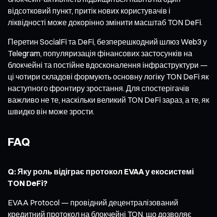
відсотковий пункт, притік нових користувачів і
ліквідності може докорінно змінити масштаб TON DeFi.
Перетин SocialFi та DeFi, безперешкодний шлюз Web3 у
Telegram, популяризація фінансових застосунків на
блокчейні та постійне вдосконалення інфраструктури —
ці чотири складові формують основну логіку TON DeFi як
наступного фронтиру зростання. Для спостерігачів
важливо не те, наскільки великий TON DeFi зараз, а те, як
швидко він може зрости.
FAQ
Q: Яку роль відіграє протокол EVAA у екосистемі
TON DeFi?
EVAA Protocol — провідний децентралізований
кредитний протокол на блокчейні TON, що дозволяє