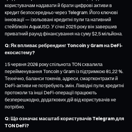
користувачам надавати й брати цифрові активи в
кредит безпосередньо через Telegram. Його ключові
інновації — ізольовані кредитні пули та нативний
стейблкоїн AquaUSD. У січні 2025 року він завершив
приватний раунд фінансування на суму $2,5 мільйона.
Q: Як впливає ребрендинг Toncoin у Gram на DeFi-
екосистему?
15 червня 2026 року спільнота TON схвалила
перейменування Toncoin у Gram із підтримкою 81,22 %.
Технічно, баланси токенів, адреси, смартконтракти й
DeFi-активи не потребують змін. Ліквідні пули, кредитні
протоколи та інші DeFi-операції працюють
безперешкодно, додаткових дій від користувачів не
потрібно.
Q: Що означає масштаб користувачів Telegram для
TON DeFi?