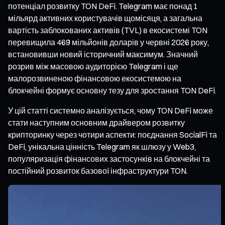
потенціал розвитку TON DeFi. Telegram має понад 1
мільярд активних користувачів щомісяця, а загальна
вартість заблокованих активів (TVL) в екосистемі TON
перевищила 469 мільйонів доларів у червні 2026 року,
встановивши новий історичний максимум. Значний
розрив між масовою аудиторією Telegram і ще
малорозвиненою фінансовою екосистемою на
блокчейні формує основну тезу для зростання TON DeFi.
У цій статті системно аналізується, чому TON DeFi може
стати наступним основним драйвером розвитку
крипторинку через чотири аспекти: поєднання SocialFi та
DeFi, унікальна цінність Telegram як шлюзу у Web3,
популяризація фінансових застосунків на блокчейні та
постійний розвиток базової інфраструктури TON.