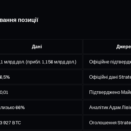
вання позиції
Дані
Джере
,1 млрд дол. (прибл. 1,156 млрд дол.)
Офіційне підтверд
6,5%
Офіційні дані Strat
0,01
Підтверджено Май
лизько 66%
Аналітик Адам Ліві
3 927 BTC
Оголошення Strat