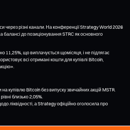
и через різні канали. На конференції Strategy World 2026
на балансі до позиціонування STRC як основного
о 11,25%, що виплачується щомісяця, і не підлягає
ристовує всі отримані кошти для купівлі Bitcoin,
акцію».
на купівлю Bitcoin без випуску звичайних акцій MSTR.
рівні близько 2,05%.
одо ліквідності, а Strategy офіційно оголосила про