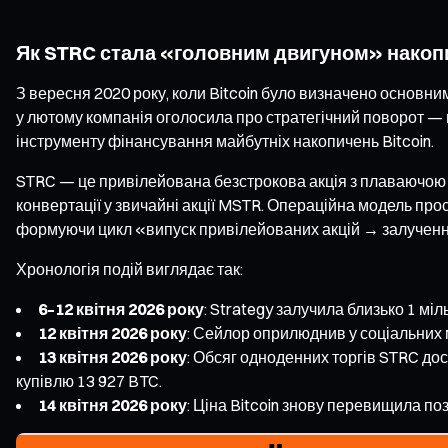
Як STRC стала «головним двигуном» накопи
З вересня 2020 року, коли Bitcoin було визначено основни
у лютому компанія оголосила про стратегічний поворот — в
інструменту фінансування майбутніх накопичень Bitcoin.
STRC — це привілейована безстрокова акція з плаваючою ст
конвертації у звичайні акції MSTR. Операційна модель прос
формуючи цикл «випуск привілейованих акцій → залучення к
Хронологія подій виглядає так:
6–12 квітня 2026 року
: Strategy залучила близько 1 м
12 квітня 2026 року
: Сейлор оприлюднив у соціальних 
13 квітня 2026 року
: Обсяг одноденних торгів STRC дос
купівлю 13 927 BTC.
14 квітня 2026 року
: Ціна Bitcoin знову перевищила по