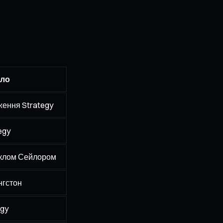
ло
ження Strategy
egy
клом Сейлором
нгстон
egy