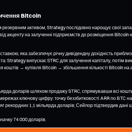
чення Bitcoin
м резервним активом, Strategy послідовно нарощує свої запас
ід акценту на залученні підприємств до розміщення Bitcoin 
авкою, яка забезпечує річну дивідендну дохідність приблизн
та: Strategy випускає STRC для залучення капіталу, потім вико
оштів → купівля Bitcoin → збільшення кількості Bitcoin на 
ільярда доларів шляхом продажу STRC, спрямувавши всі кошти 
мережах ключову цифру: точку беззбитковості ARR по BTC на 
яг рекордних 1,1 мільярда доларів; Сейлор підтвердив дані щ
значку 74 000 доларів.