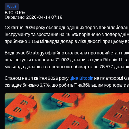
Web3
BTC
-0.5%
Оновлено
:
2026-04-14 07:18
13 квітня 2026 року обсяг одноденних торгів привілейова
інструменту та зростання на 46,5% порівняно з попередн
приблизно 1,156 мільярда доларів ліквідності, при цьому в
Водночас Strategy офіційно оголосила про новий етап нак
ціна покупки становила 71 902 долари за один Bitcoin. Післ
мільярда доларів із середньою собівартістю 75 577 доларів з
Станом на 14 квітня 2026 року
ціна Bitcoin
на платформі Gat
складає близько 3,7%, що робить її найбільшим корпоративн