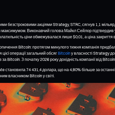
ними безстроковими акціями Strategy, STRC, сягнув 1,1 міль
ім максимумом. Виконавчий голова Майкл Сейлор підтвердив 
олатильність ціни обмежувалася лише $0,01, а ціна закриття 
опичення Bitcoin: протягом минулого тижня компанія придбал
я цієї операції загальний обсяг
Bitcoin
у власності Strategy до
а Bitcoin. З початку 2026 року дохідність компанії від Bitcoi
e становила 74 431,4 долара, що на 4,80% більше за останні 2
им власником Bitcoin у світі.