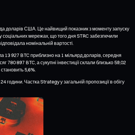
ярда доларів США. Це найвищий показник з моменту запуску
у соціальних мережах, що того дня STRC забезпечили
відповідала номінальній вартості.
а 13 927 BTC приблизно на 1 мільярд доларів, середня
сяг 780 897 BTC, а сукупні інвестиції склали близько 59,02
n становить 5,6%.
4 години. Частка Strategy у загальній пропозиції в обігу