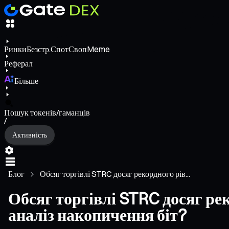
Ринки
Безстр.
Спот
Своп
Meme
Реферал
Більше
Пошук токенів/гаманців
/
Активність
Блог
Обсяг торгівлі STRC досяг рекордного рів...
Обсяг торгівлі STRC досяг рек
аналіз накопичення біт?