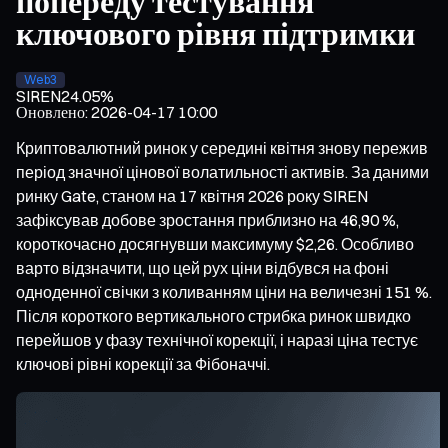
попереду тестування
ключового рівня підтримки
Web3
SIREN
24.05%
Оновлено
:
2026-04-17 10:00
Криптовалютний ринок у середині квітня знову пережив
період значної цінової волатильності активів. За даними
ринку Gate, станом на 17 квітня 2026 року SIREN
зафіксував добове зростання приблизно на 46,90 %,
короткочасно досягнувши максимуму $2,26. Особливо
варто відзначити, що цей рух ціни відбувся на фоні
одноденної свічки з коливанням ціни на величезні 151 %.
Після короткого вертикального стрибка ринок швидко
перейшов у фазу технічної корекції, і наразі ціна тестує
ключові рівні корекції за Фібоначчі.