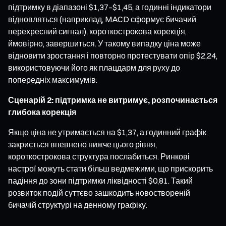
підтримку в діапазоні $1,37–$1,45, а годинні індикатори
відновляться (наприклад, MACD сформує бичачий
перехресний сигнал), короткострокова корекція,
ймовірно, завершиться. У такому випадку ціна може
відновити зростання і повторно протестувати опір $2,24,
використовуючи його як плацдарм для руху до
попередніх максимумів.
Сценарій 2: підтримка не витримує, розпочинається
глибока корекція
Якщо ціна не утримається на $1,37, а годинний графік
закриється впевнено нижче цього рівня,
короткострокова структура послабиться. Ринкові
настрої можуть стати більш ведмежими, що прискорить
падіння до зони підтримки ліквідності $0,81. Такий
розвиток подій суттєво зашкодить новоствореній
бичачій структурі на денному графіку.