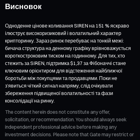
Висновок
Одноденне цінове коливання SIREN на 151 % яскраво
ілюструє високоризиковий і волатильний характер
крипторинку. Зараз ринок перебуває на тонкій межі:
бичача структура на денному графіку врівноважується
короткостроковим тиском на годинному. Для тих, хто
стежить за SIREN, підтримка $1,37 за Фібоначчі стане
ключовим орієнтиром для відстеження найближчої
боротьби між покупцями та продавцями. Поки не
з’явиться чіткий сигнал напряму, слід очікувати
збереження підвищеної волатильності та фази
консолідації на ринку.
The content herein does not constitute any offer,
solicitation, or recommendation. You should always seek
independent professional advice before making any
investment decisions. Please note that Gate may restrict or