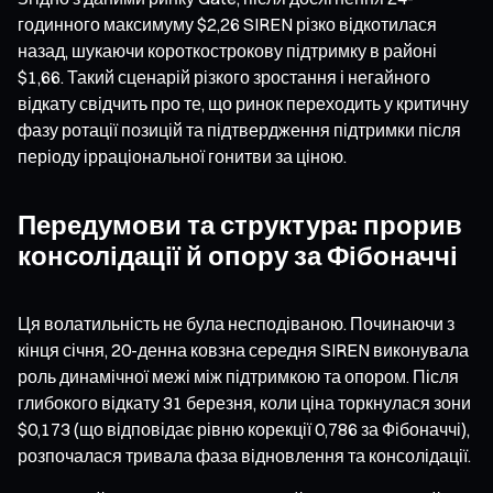
годинного максимуму $2,26 SIREN різко відкотилася
назад, шукаючи короткострокову підтримку в районі
$1,66. Такий сценарій різкого зростання і негайного
відкату свідчить про те, що ринок переходить у критичну
фазу ротації позицій та підтвердження підтримки після
періоду ірраціональної гонитви за ціною.
Передумови та структура: прорив
консолідації й опору за Фібоначчі
Ця волатильність не була несподіваною. Починаючи з
кінця січня, 20-денна ковзна середня SIREN виконувала
роль динамічної межі між підтримкою та опором. Після
глибокого відкату 31 березня, коли ціна торкнулася зони
$0,173 (що відповідає рівню корекції 0,786 за Фібоначчі),
розпочалася тривала фаза відновлення та консолідації.