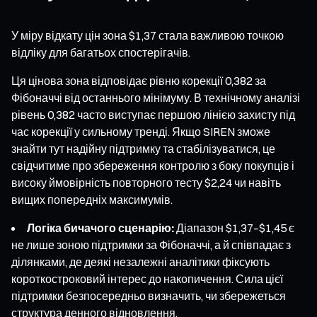
У міру відкату цін зона $1,37 стала важливою точкою
відліку для багатьох спостерігачів.
Ця цінова зона відповідає рівню корекції 0,382 за
Фібоначчі від останнього мінімуму. В технічному аналізі
рівень 0,382 часто виступає першою лінією захисту під
час корекції у сильному тренді. Якщо SIREN зможе
знайти тут надійну підтримку та стабілізуватися, це
свідчитиме про збереження контролю з боку покупців і
високу ймовірність повторного тесту $2,24 чи навіть
вищих попередніх максимумів.
Логіка бичачого сценарію:
Діапазон $1,37–$1,45 є
не лише зоною підтримки за Фібоначчі, а й співпадає з
ділянками, де деякі незалежні аналітики фіксують
короткостроковий інтерес до накопичення. Сила цієї
підтримки безпосередньо визначить, чи збережеться
структура денного відновлення.