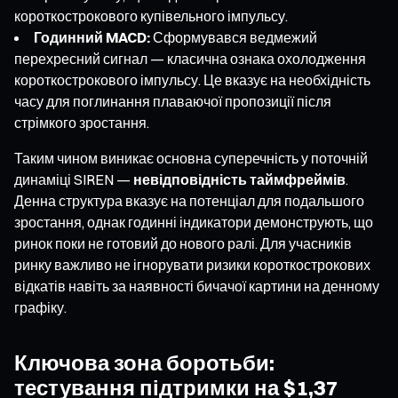
короткострокового купівельного імпульсу.
Годинний MACD:
Сформувався ведмежий
перехресний сигнал — класична ознака охолодження
короткострокового імпульсу. Це вказує на необхідність
часу для поглинання плаваючої пропозиції після
стрімкого зростання.
Таким чином виникає основна суперечність у поточній
динаміці SIREN —
невідповідність таймфреймів
.
Денна структура вказує на потенціал для подальшого
зростання, однак годинні індикатори демонструють, що
ринок поки не готовий до нового ралі. Для учасників
ринку важливо не ігнорувати ризики короткострокових
відкатів навіть за наявності бичачої картини на денному
графіку.
Ключова зона боротьби:
тестування підтримки на $1,37