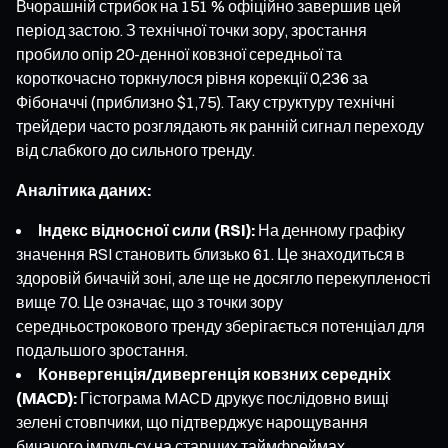
Вчорашній стрибок на 151 % офіційно завершив цей
період застою. З технічної точки зору, зростання
пробило опір 20-денної ковзної середньої та
короткочасно торкнулося рівня корекції 0,236 за
Фібоначчі (приблизно $1,75). Таку структуру технічні
трейдери часто розглядають як ранній сигнал переходу
від слабкого до сильного тренду.
Аналітика даних:
Індекс відносної сили (RSI):
На денному графіку
значення RSI становить близько 61. Це знаходиться в
здоровій бичачій зоні, але ще не досягло перекупленості
вище 70. Це означає, що з точки зору
середньострокового тренду зберігається потенціал для
подальшого зростання.
Конвергенція/дивергенція ковзних середніх
(MACD):
Гістограма MACD друкує послідовно вищі
зелені стовпчики, що підтверджує нарощування
бичачого імпульсу на старших таймфреймах.