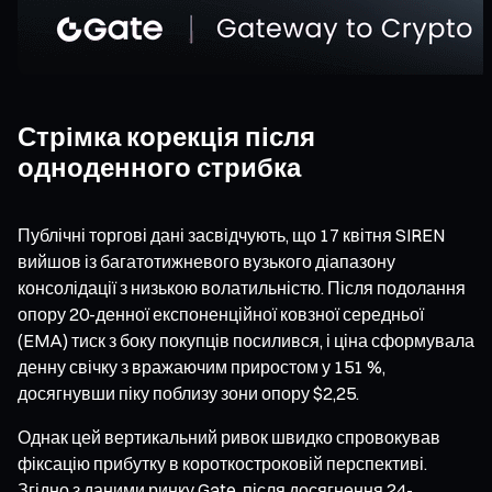
Стрімка корекція після
одноденного стрибка
Публічні торгові дані засвідчують, що 17 квітня SIREN
вийшов із багатотижневого вузького діапазону
консолідації з низькою волатильністю. Після подолання
опору 20-денної експоненційної ковзної середньої
(EMA) тиск з боку покупців посилився, і ціна сформувала
денну свічку з вражаючим приростом у 151 %,
досягнувши піку поблизу зони опору $2,25.
Однак цей вертикальний ривок швидко спровокував
фіксацію прибутку в короткостроковій перспективі.
Згідно з даними ринку Gate, після досягнення 24-