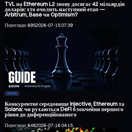
TVL на Ethereum L2 знову досягає 42 мільярдів
доларів: хто очолить наступний етап —
Arbitrum, Base чи Optimism?
Перегляди
:
695
2026-07-15 07:39
Web3
Конкурентне середовище Injective, Ethereum та
Solana: чи рухаються DeFi блокчейни першого
рівня до диференційованого
Перегляди
:
648
2026-07-16 04:15