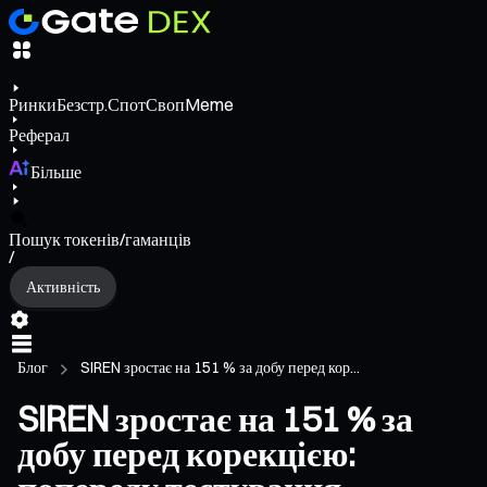
Ринки
Безстр.
Спот
Своп
Meme
Реферал
Більше
Пошук токенів/гаманців
/
Активність
Блог
SIREN зростає на 151 % за добу перед кор...
SIREN зростає на 151 % за
добу перед корекцією: