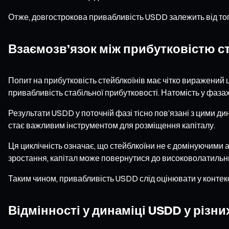
Отже, довгострокова привабливість USDD залежить від тог
Взаємозв’язок між прибутковістю ст
Попит на прибутковість стейблкоїнів має чітко виражений 
привабливість стабільної прибутковості. Натомість у фазах
Результати USDD у поточній фазі тісно пов’язані з цими дин
стає важливим інструментом для розміщення капіталу.
Ця циклічність означає, що стейблкоїни не є домінуючими а
зростання, капітал може повернутися до високоволатильни
Таким чином, привабливість USDD слід оцінювати у контек
Відмінності у динаміці USDD у різн