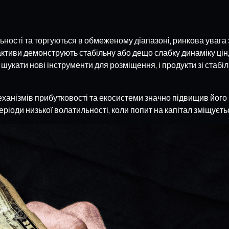
льності та торгуються в обмеженому діапазоні, ринкова уваг
тиви демонструють стабільну або дещо слабку динаміку цін, 
шукати нові інструменти для розміщення, і продукти зі стабі
ханізмів прибутковості та екосистеми значно підвищив його в
ріоди низької волатильності, коли попит на капітал зміщуєть