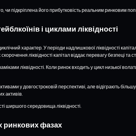
о, чи підкріплена його прибутковість реальним ринковим поп
ейблкоїнів і циклами ліквідності
циклічний характер. У періоди надлишкової ліквідності капіт
 скорочення ліквідності капітал віддає перевагу безпеці та 
аміками ліквідності. Коли ринок входить у цикл низької волат
ктивами у довгостроковій перспективі, але відіграють більшу
х активів.
сті ширшого середовища ліквідності.
их ринкових фазах