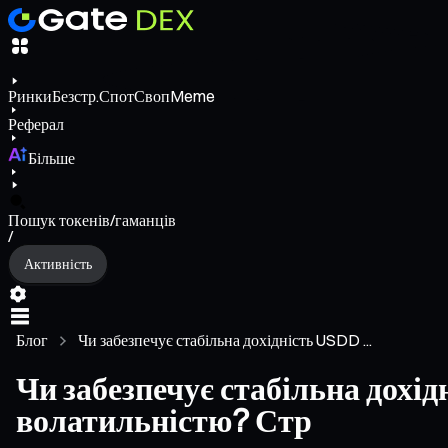
Ринки
Безстр.
Спот
Своп
Meme
Реферал
Більше
Пошук токенів/гаманців
/
Активність
Блог
Чи забезпечує стабільна дохідність USDD ...
Чи забезпечує стабільна дохі
волатильністю? Стр