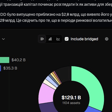
 транзакцій капітал починає розглядати їх як активи для збе
SDD було випущено приблизно на $2,8 млрд, що вивело його у 
9 млрд. Це свідчить про те, що в періоди ринкової волатильно