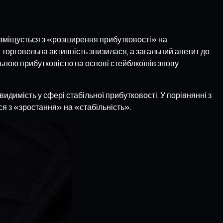
а зміщується з «розширення прибутковості» на
торговельна активність знизилася, а загальний апетит до
льною прибутковістю на основі стейблкоїнів знову
идимість у сфері стабільної прибутковості. У порівнянні з
ся з «зростання» на «стабільність».