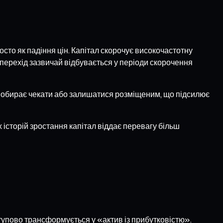
сто як падіння цін. Капітал скорочує високочастотну
й перехід зазвичай відбувається у періоди скорочення
тал обирає чекати або залишатися розміщеним, що підсилює
 історій зростання капітал віддає перевагу більш
тупово трансформується у «актив із прибутковістю».