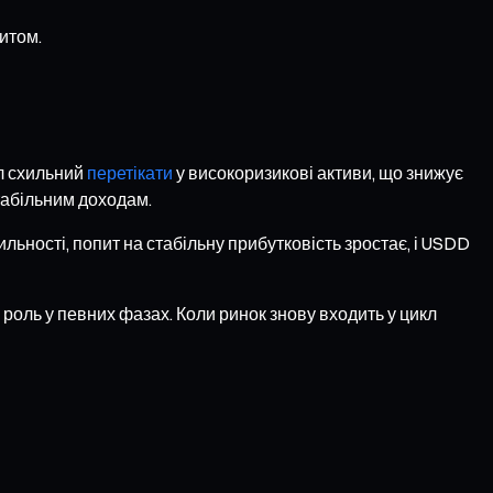
итом.
ал схильний
перетікати
у високоризикові активи, що знижує
стабільним доходам.
ильності, попит на стабільну прибутковість зростає, і USDD
 роль у певних фазах. Коли ринок знову входить у цикл