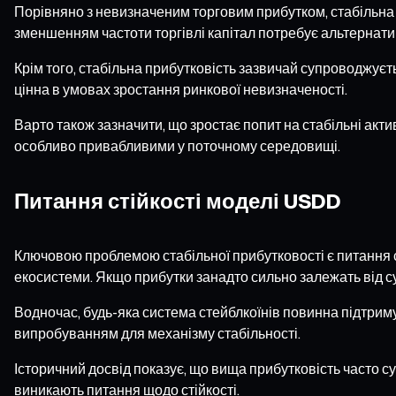
Порівняно з невизначеним торговим прибутком, стабільна 
зменшенням частоти торгівлі капітал потребує альтернати
Крім того, стабільна прибутковість зазвичай супроводжуєт
цінна в умовах зростання ринкової невизначеності.
Варто також зазначити, що зростає попит на стабільні акти
особливо привабливими у поточному середовищі.
Питання стійкості моделі USDD
Ключовою проблемою стабільної прибутковості є питання ст
екосистеми. Якщо прибутки занадто сильно залежать від су
Водночас, будь-яка система стейблкоїнів повинна підтриму
випробуванням для механізму стабільності.
Історичний досвід показує, що вища прибутковість часто
виникають питання щодо стійкості.