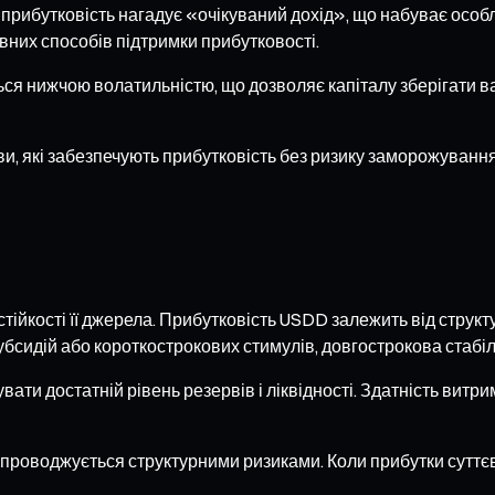
прибутковість нагадує «очікуваний дохід», що набуває особли
вних способів підтримки прибутковості.
ься нижчою волатильністю, що дозволяє капіталу зберігати ва
ви, які забезпечують прибутковість без ризику заморожування. 
ійкості її джерела. Прибутковість USDD залежить від структу
бсидій або короткострокових стимулів, довгострокова стабіл
вати достатній рівень резервів і ліквідності. Здатність вит
 супроводжується структурними ризиками. Коли прибутки сут