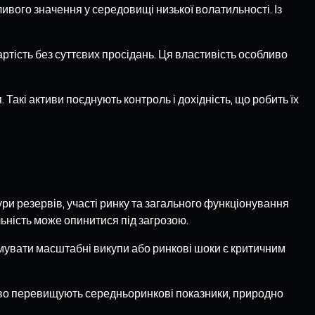
вого значення у середовищі низької волатильності. Із
ртість без суттєвих просідань. Ця властивість особливо
Такі активи поєднують контроль і дохідність, що робить їх
ри резервів, участі ринку та загального функціонування
ьність може опинитися під загрозою.
римувати масштабні викупи або ринкові шоки є критичним
тєво перевищують середньоринкові показники, природно