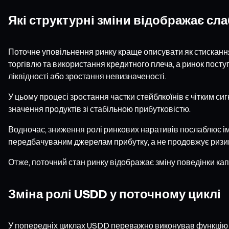
Які структурні зміни відображає сл
Поточне уповільнення ринку краще описувати як стискання 
торгівлю та використання кредитного плеча, а ринок посту
ліквідності або зростання невизначеності.
У цьому процесі зростання частки стейблкоїнів є чітким с
значення продуктів зі стабільною прибутковістю.
Водночас, зниження ролі ринкових наративів послаблює імп
передбачуваним джерелам прибутку, а не продовжує ризик
Отже, поточний стан ринку відображає зміну поведінки капі
Зміна ролі USDD у поточному циклі
У попередніх циклах USDD переважно виконував функцію ін