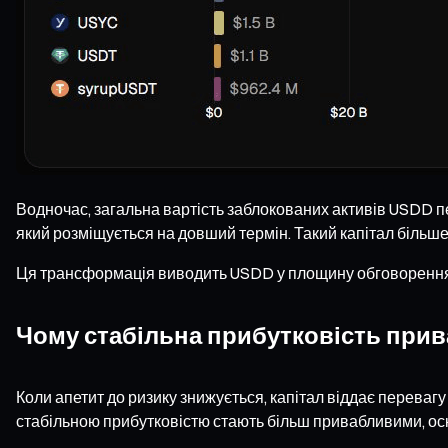
Водночас, загальна вартість заблокованих активів USDD пе
який розміщується на довший термін. Такий капітал більше 
Ця трансформація виводить USDD у площину обговорення р
Чому стабільна прибутковість прив
Коли апетит до ризику знижується, капітал віддає перевагу
стабільною прибутковістю стають більш привабливими, ос