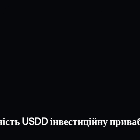
дність USDD інвестиційну прива