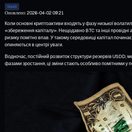
Web3
Оновлено
:
2026-04-02 09:21
Коли основні криптоактиви входять у фазу низької волати
«збереження капіталу». Нещодавно BTC та інші провідні ак
ризику помітно впав. У такому середовищі капітал починає 
опиняються в центрі уваги.
Водночас, постійний розвиток структури резервів USDD, ме
фазами зростання, ці зміни стають особливо помітними у пе