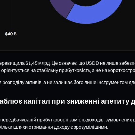
ревищила $1,45 млрд. Це означає, що USDD не лише забезпечує
орієнтується на стабільну прибутковість, а не на короткостро
озподілу активів, а не залишає його лише інструментом для
аблює капітал при зниженні апетиту 
 передбачуваній прибутковості замість доходів, зумовлених ц
кільки шляхи отримання доходу є зрозумілішими.