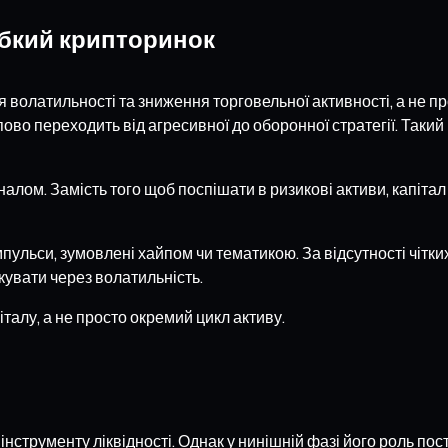
абкий крипторинок
волатильності та зниження торговельної активності, а не про
пово переходить від агресивної до оборонної стратегії. Таки
игналом. Замість того щоб поспішати в ризикові активи, капі
ульси, зумовлені хайпом чи тематикою. За відсутності чітких
увати через волатильність.
талу, а не просто окремий цикл активу.
струменту ліквідності. Однак у нинішній фазі його роль пос