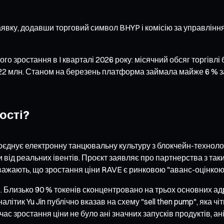
аявку, додавши торговий символ BHYP і комісію за управління
го зростання в I кварталі 2026 року: місячний обсяг торгівл
$22 млн. Станом на березень платформа займала майже 6 % за
ості?
поєднує електронну танцювальну культуру з блокчейн-технолог
 від реальних івентів. Проєкт заявляє про партнерства з таки
важають, що зростання ціни RAVE є ринковою "аванс-оцінкою
 Близько 90 % токенів сконцентровано на трьох основних адр
літик Yu Jin публічно вказав на схему "sell then pump", яка ч
д час зростання ціни не було ані значних запусків продуктів,