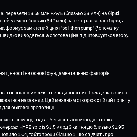
а, перевели 18,58 млн RAVE (близько $8 млн) на біржі.
 той момент близько $42 млн) на централізовані біржі, а
а формує замкнений цикл "sell then pump" ("спочатку
 швидко виводяться, а спотова ціна підштовхується вгору,
ння цінності на основі фундаментальних факторів
ha в основній мережі в середині квітня. Трейдери повинні
спалюватися назавжди. Цей механізм створює стійкий попит у
для обігової пропозиції.
нують покупці, тоді як більшість інших індикаторів
рсах HYPE зріс із $1,5 млрд 3 квітня до близько $1,95
овило 1,04, тобто трохи більше 1, що свідчить про