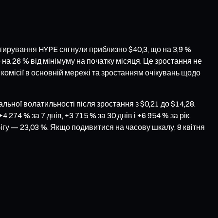
котирування HYPE сягнули приблизно $40,3, що на 3,9 %
о на 26 % від мінімуму на початку місяця. Це зростання не
комісії в основній мережі та зростанням очікувань щодо
ьної волатильності після зростання з $0,21 до $14,28.
274 % за 7 днів, +3 715 % за 30 днів і +6 954 % за рік.
ігу — 23,03 %. Якщо подивитися на часову шкалу, 8 квітня