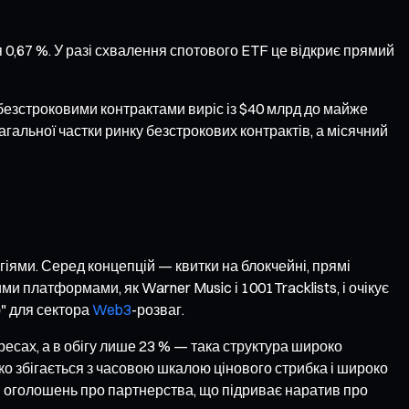
 0,67 %. У разі схвалення спотового ETF це відкриє прямий
і безстроковими контрактами виріс із $40 млрд до майже
гальної частки ринку безстрокових контрактів, а місячний
іями. Серед концепцій — квитки на блокчейні, прямі
ми платформами, як Warner Music і 1001Tracklists, і очікує
" для сектора
Web3
-розваг.
есах, а в обігу лише 23 % — така структура широко
ітко збігається з часовою шкалою цінового стрибка і широко
 ані оголошень про партнерства, що підриває наратив про