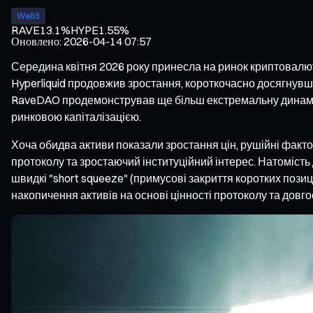
Web3
RAVE
13.1%
HYPE
1.55%
Оновлено
:
2026-04-14 07:57
Середина квітня 2026 року принесла на ринок криптовалют
Hyperliquid продовжив зростання, короткочасно досягнувш
RaveDAO продемонстрував ще більш екстремальну динаміку: 
ринковою капіталізацією.
Хоча обидва активи показали зростання цін, рушійні фак
протоколу та зростаючий інституційний інтерес. Натомість
швидкі "short squeeze" (примусові закриття коротких позиці
накопичення активів на основі цінності протоколу та довг