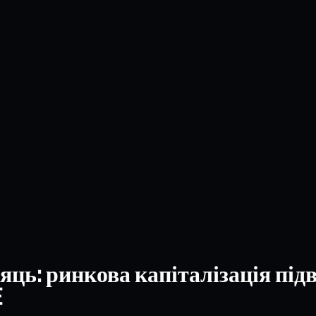
сяць: ринкова капіталізація під
E