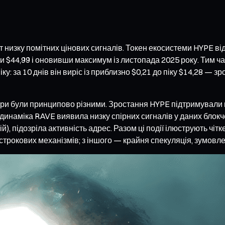
 низку помітних цінових сигналів. Токен екосистеми HYPE ві
и $44,99 і оновивши максимум із листопада 2025 року. Тим 
за 10 днів він виріс із приблизно $0,21 до піку $14,28 — зр
тори були принципово різними. Зростання HYPE підтримувал
 динаміка RAVE виявила низку спірних сигналів у даних блокч
й), підозріла активність адрес. Разом ці події ілюструють чіт
острокових механізмів; з іншого — крайня спекуляція, зумов