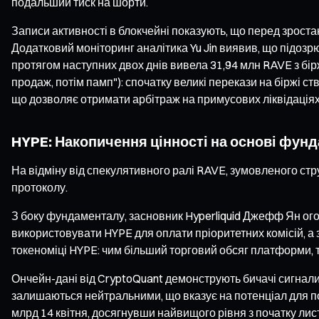
подальший тиск на шорти.
Записи активності в блокчейні показують, що перед зростан
Додатковий моніторинг аналітика Yu Jin виявив, що підозрю
протягом наступних двох днів вивела 31,94 млн RAVE з бі
продаж, потім памп"): спочатку великі перекази на біржі с
що дозволяє отримати арбітраж на примусових ліквідаціях 
HYPE: Накопичення цінності на основі фун
На відміну від спекулятивного ралі RAVE, зумовленого ст
протоколу.
З боку фундаменталу, засновник Hyperliquid Джефф Ян огол
використовувати HYPE для оплати пріоритетних комісій, а зб
токеноміці HYPE: чим більший торговий обсяг платформи, 
Ончейн-дані від CryptoQuant демонструють бичачі сигнали. 
залишаються нейтральними, що вказує на потенціал для под
млрд 14 квітня, досягнувши найвищого рівня з початку лист