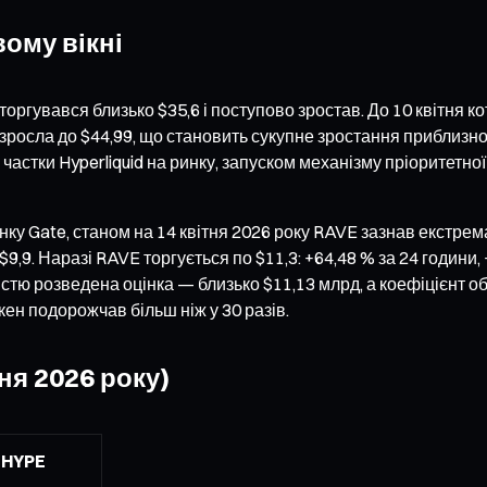
ому вікні
торгувався близько $35,6 і поступово зростав. До 10 квітня 
іна зросла до $44,99, що становить сукупне зростання приблизн
стки Hyperliquid на ринку, запуском механізму пріоритетної 
 Gate, станом на 14 квітня 2026 року RAVE зазнав екстремал
9. Наразі RAVE торгується по $11,3: +64,48 % за 24 години, +4 
стю розведена оцінка — близько $11,13 млрд, а коефіцієнт об
кен подорожчав більш ніж у 30 разів.
ня 2026 року)
HYPE