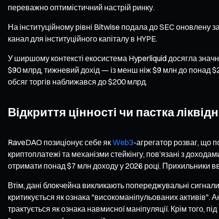
переважно оптимістичний настрій ринку.
На інституційному рівні Bitwise подала до SEC оновлену з
канал для інституційного капіталу в HYPE.
У ширшому контексті екосистема Hyperliquid досягла значно
$90 млрд, тижневий дохід — із менш ніж $9 млн до понад 
обсяг торгів наближався до $200 млрд.
Відкриття цінності чи пастка ліквідн
RaveDAO позиціонує себе як
Web3
-агрегатор розваг, що 
криптоплатежі та механізми стейкінгу, пов’язані з доходами
отримати понад $7 млн доходу у 2026 році. Прихильники в
Втім, дані блокчейна викликають попереджувальні сигнали.
критикується як ознака "високоманіпульованих активів". Ана
трактується як ознака навмисної маніпуляції. Крім того, пі