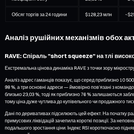
Обсяг торгів за 24 години
$128,23 млн
~$2
Аналіз рушійних механізмів обох ак
RAVE: Спіраль "short squeeze" на тлі висок
Екстремальна цінова динаміка RAVE з точки зору мікростру
Аналіз адрес гаманців показує, що серед приблизно 10 500
98 %, а три основні адреси — ймовірно пов’язані з командо
близько 23,03 %, тоді як приблизно 76 % залишаються забло
тому ціна дуже чутлива до купівельного чи продажного тис
Дані по деривативах підсилюють цей ефект. На початку ралі
примусових ліквідацій зачепила короткі позиції. За неповн
подальшого зростання ціни. Індекс RSI короткочасно підн