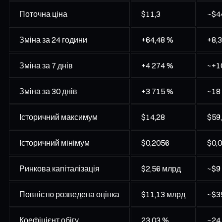
Поточна ціна
$11,3
~$4
Зміна за 24 години
+64,48 %
+8,
Зміна за 7 днів
+4 274 %
~+1
Зміна за 30 днів
+3 715 %
~18
Історичний максимум
$14,28
$59
Історичний мінімум
$0,2056
$0,
Ринкова капіталізація
$2,56 млрд
~$9
Повністю розведена оцінка
$11,13 млрд
~$3
Коефіцієнт обігу
23,03 %
~24