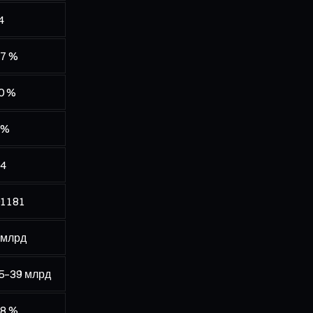
4
37 %
0 %
 %
,4
01181
 млрд
5–39 млрд
,8 %