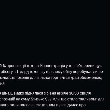
9 % пропозиції токена. Концентрація у топ-10 перевищує
 обсягу в 1 млрд токенів у вільному обігу перебуває лише
лькість токенів для вільної торгівлі є вкрай обмеженою,
ня.
 ціна швидко піднялася з рівня нижче $0,50, хвиля
их позицій на суму близько $37 млн, що стало "паливом" для
ування залишалося негативним, що свідчило про