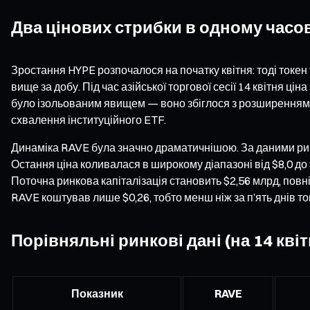
Два цінових стрибки в одному часов
Зростання HYPE розпочалося на початку квітня: тоді токен 
вище за добу. Під час азійської торгової сесії 14 квітня ц
було ізольованим явищем — воно збіглося з розширенням ча
схвалення інституційного ETF.
Динаміка RAVE була значно драматичнішою. За даними ринку
Остання ціна коливалася в широкому діапазоні від $8,0 до $9,
Поточна ринкова капіталізація становить $2,56 млрд, повні
RAVE коштував лише $0,26, тобто менш ніж за п’ять днів то
Порівняльні ринкові дані (на 14 квіт
Показник
RAVE