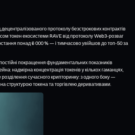
д децентралізованого протоколу безстрокових контрактів
часом токен екосистеми RAVE від протоколу Web3-розваг
остання понад 6 000 % — і тимчасово увійшов до топ-50 за
и постійні покращення фундаментальних показників
ейна: надмірна концентрація токенів у кількох гаманцях,
ке розділення сучасного крипторинку: з одного боку —
лена структурою токена та торгівлею деривативами.