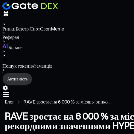
Ринки
Безстр.
Спот
Своп
Meme
Реферал
Більше
Пошук токенів/гаманців
/
Активність
Блог
RAVE зростає на 6 000 % за місяць: ринко...
RAVE зростає на 6 000 % за мі
рекордними значеннями HYP