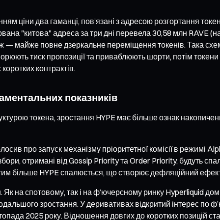
ням ціни два гаманці, пов’язані з адресою розгортання токен
вана "китова" адреса за три дні перевела 30,58 млн RAVE (на
рж — майже повне дзеркальне переміщення токенів. Така схем
творюють тиск пропозиції та приваблюють шорти, потім токени
коротких контрактів.
даментальних показників
руктурою токена, зростання HYPE має більше ознак накопиче
осив про запуск механізму пріоритетної комісії в режимі Alp
ори, отримані від Gossip Priority та Order Priority, будуть 
тим більше HYPE спалюється, що створює дефляційний ефект 
Як на спотовому, так і на ф’ючерсному ринку Hyperliquid домі
альшого зростання. У деривативах відкритий інтерес по ф’юче
опада 2025 року. Відношення довгих до коротких позицій стан