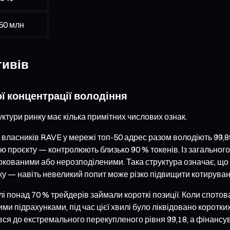
50 млн
тивів
ої концентрації володіння
ктури ринку має кілька примітних числових ознак.
 власників RAVE у мережі топ-50 адрес разом володіють 99,8
ю проєкту — контролюють близько 90 % токенів. Із загального
кованими або нерозподіленими. Така структура означає, що кі
ку — навіть невеликий попит може різко підвищити котируван
 понад 70 % трейдерів займали короткі позиції. Коли спотова
ими підрахунками, під час цієї хвилі було ліквідовано коротк
явся до екстремального перекупленого рівня 99,18, а фінанс