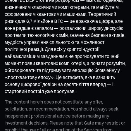
визначеним класичними комп’ютерами, та майбутнім,
сформованим квантовими машинами. Теоретичний
ризик для 6,7 мільйона BTC — це вражаюча цифра, але
вона радше є запалом — розпалюючи широку дискусію
про темпи технологічних змін, значення безпеки активів,
мудрість управління спільнотою та можливості
політичної реакції. Для всіх у криптоіндустрії
найважливішим завданням є не прогнозувати точний
момент появи квантових комп’ютерів, а почати розуміти,
обговорювати та підтримувати еволюцію блокчейну у
«постквантову епоху». Це естафета, яка визначить
основу цифрової довіри на десятиліття вперед — і
стартовий постріл уже пролунав.
The content herein does not constitute any offer,
solicitation, or recommendation. You should always seek
independent professional advice before making any
investment decisions. Please note that Gate may restrict or
prohibit the use of all or a portion of the Services from