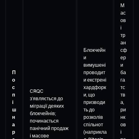
М
ас
ов
і
тр
ан
Блокчейн
сф
и
ер
вимушені
и
П
проводит
ба
о
и екстрені
га
с
хардфорк
тс
CRQC
п
и, що
тв
з’являється до
і
призводи
а,
міграції деяких
ш
ть до
ри
блокчейнів;
н
розколів
нк
починається
а
спільнот
ов
панічний продаж
р
(наприкла
і
і масове