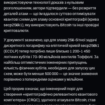
використовуючи технології доказів з нульовим
розголошенням, автори підтвердили — без розкриття
деталей атаки — що їм вдалося суттєво оптимізувати
квантові схеми для зламу основної криптографії (крива
secp256k1), яку використовують Bitcoin та інші провідні
криптовалюти.
У документі зазначено, що для зламу 256-бітної задачі
дискретного логарифму на еліптичній кривій secp256k1
(ECDLP) тепер потрібно лише близько 1 200–1 450
логічних кубітів і 70–90 мільйонів вентилів Тоффолі. За
найбільш оптимістичних інженерних припущень
кількість фізичних кубітів, необхідних для запуску цих
схем, може бути менше 500 000 — це значне зниження
порівняно з попередніми оцінками у мільйони.
Цей прорив означає, що інженерний поріг для
створення «криптографічно релевантного квантового
комп’ютера» (CRQC), здатного атакувати Bitcoin, став