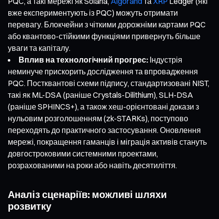
PQC, а такі мережі як Solana,
Algorand
та
XRP
Ledger (які
вже експериментують із PQC) можуть отримати
перевагу. Блокчейни з чіткими дорожніми картами PQC
або квантово-стійкими функціями привернуть більше
уваги та капіталу.
Вплив на технологічний прогрес:
Індустрія
неминуче прискорить дослідження та впровадження
PQC. Постквантові схеми підпису, стандартизовані NIST,
такі як ML-DSA (раніше Crystals-Dilithium), SLH-DSA
(раніше SPHINCS+), а також хеш-орієнтовані докази з
нульовим розголошенням (zk-STARKs), поступово
переходять до практичного застосування. Оновлення
мережі, покращення гаманців і міграція активів стануть
довгостроковими системними проектами,
розрахованими на роки або навіть десятиліття.
Аналіз сценаріїв: можливі шляхи
розвитку