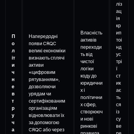
ліз
ац
ія
кр
Власність
ип
П
Напередодні
активів
тоі
о
появи CRQC
переходи
нд
л
великі економіки
ть від
ус
іт
визнають сплячі
чистої
трі
и
активи
логіки
ї
ч
«цифровим
коду до
ст
н
рятуванням»,
юридични
ик
е
дозволяючи
х і
ає
в
урядам чи
політични
ть
т
сертифікованим
х сфер,
ся
р
організаціям
створююч
із
у
відновлювати їх
и нові
су
ч
за допомогою
ринкові
ве
а
CRQC або через
правила
ре