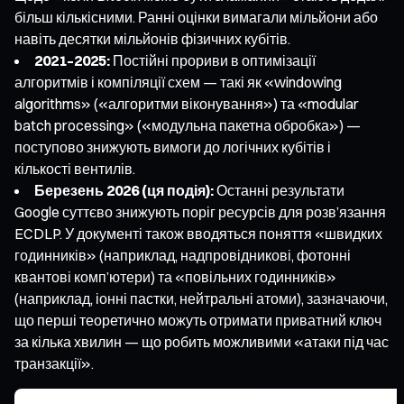
більш кількісними. Ранні оцінки вимагали мільйони або
навіть десятки мільйонів фізичних кубітів.
2021–2025:
Постійні прориви в оптимізації
алгоритмів і компіляції схем — такі як «windowing
algorithms» («алгоритми віконування») та «modular
batch processing» («модульна пакетна обробка») —
поступово знижують вимоги до логічних кубітів і
кількості вентилів.
Березень 2026 (ця подія):
Останні результати
Google суттєво знижують поріг ресурсів для розв’язання
ECDLP. У документі також вводяться поняття «швидких
годинників» (наприклад, надпровідникові, фотонні
квантові комп’ютери) та «повільних годинників»
(наприклад, іонні пастки, нейтральні атоми), зазначаючи,
що перші теоретично можуть отримати приватний ключ
за кілька хвилин — що робить можливими «атаки під час
транзакції».