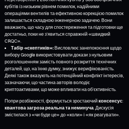
кубітів із низьким рівнем помилок, надійними
операціями вентилів та ефективною корекцією помилок
залишається складною інженерною задачею. Вони
вважають, що часу для спостереження та підготовки ще
достатньо, поки не з’явиться справжній «швидкий
CRQC».
Табір «скептиків»:
Висловлює занепокоєння щодо
вибору Google використовувати докази з нульовим
розголошенням замість повного розкриття технічних
деталей, що, на їхню думку, знижує верифікованість.
Деякі також вказують на потенційний конфлікт інтересів,
зазначаючи, що частина авторів володіє
криптоактивами, що може впливати на об’єктивність.
Попри розбіжності, формується зростаючий
консенсус
:
квантова загроза реальна та неминуча
. Дискусія
змістилася з «чи буде це» до «коли» і «як реагувати».