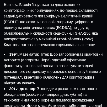
Безпека Bitcoin базується на двох основних
криптографічних припущеннях: по-перше, складності
задачі дискретного логарифму на еліптичній кривій
(ECDLP), що лежить в основі алгоритму цифрового
підпису на еліптичних кривих (ECDSA); по-друге,
обчислювальній складності хеш-функції SHA-256, яка
використовується у механізмі Proof-of-Work (PoW).
Квантова загроза переважно спрямована на перше.
1994:
Математик Пітер Шор запропонував квантовий
алгоритм (алгоритм Шора), здатний ефективно
факторизувати великі числа та розв’язувати задачі
дискретного логарифму, що заклало основи руйнівного
потенціалу квантових обчислень для криптографії з
відкритим ключем.
2017–дотепер:
Зі швидким розвитком квантового
обладнання (особливо надпровідних кубітів) та
технологій квантової корекції помилок дослідження
щодо «коли Bitcoin може бути зламаний» стають дедалі