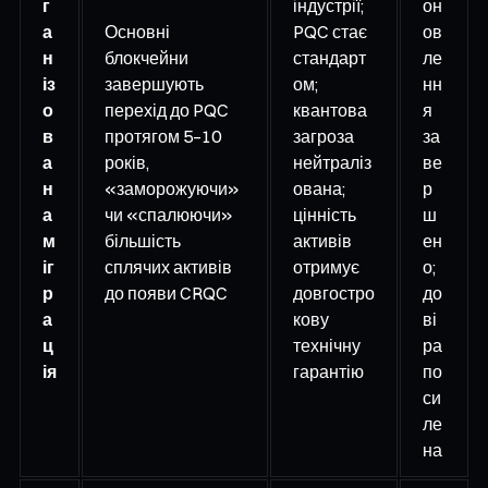
г
індустрії;
он
а
Основні
PQC стає
ов
н
блокчейни
стандарт
ле
із
завершують
ом;
нн
о
перехід до PQC
квантова
я
в
протягом 5–10
загроза
за
а
років,
нейтраліз
ве
н
«заморожуючи»
ована;
р
а
чи «спалюючи»
цінність
ш
м
більшість
активів
ен
іг
сплячих активів
отримує
о;
р
до появи CRQC
довгостро
до
а
кову
ві
ц
технічну
ра
ія
гарантію
по
си
ле
на