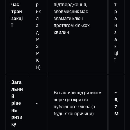
час
р
підтвердження,
т
тран
ик
зловмисник має
р
закці
л
зламати ключ
а
ї
а
протягом кількох
н
д,
хвилин
з
P
а
2
к
P
ці
K
ї
H)
Зага
льни
Всі активи під ризиком
~
й
через розкриття
6,
ріве
-
публічного ключа (з
7
нь
будь-якої причини)
M
ризи
ку