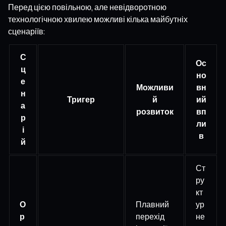
Перед цією повільною, але невідворотною
технологічною хвилею можливі кілька майбутніх
сценаріїв:
С
Ос
ц
но
е
Можливи
вн
н
Тригер
й
ий
а
розвиток
вп
р
ли
і
в
й
Ст
ру
кт
О
Плавний
ур
р
перехід
не