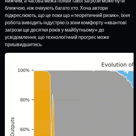
нижчим, а часова межа появи такої загрози може бути
ближчою, ніж очікують багато хто. Хоча автори
підкреслюють, що це поки що «теоретичний ризик», їхня
робота виводить індустрію із зони комфорту «квантові
загрози ще десятки років у майбутньому» до
усвідомлення, що технологічний прогрес може
пришвидшитись.