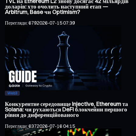
TVL на Ethereum L2 знову досягає 42 мільярдів
доларів: хто очолить наступний етап —
Arbitrum, Base чи Optimism?
Перегляди
:
679
2026-07-15 07:39
Web3
Конкурентне середовище Injective, Ethereum та
Solana: чи рухаються DeFi блокчейни першого
рівня до диференційованого
Перегляди
:
637
2026-07-16 04:15