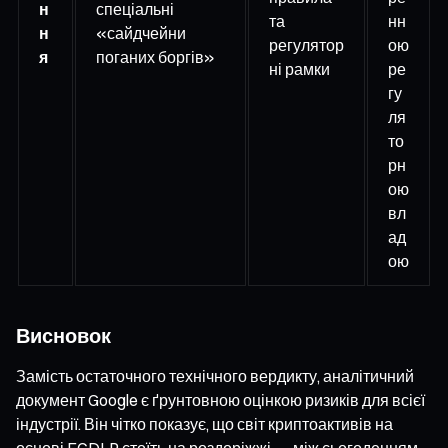
н
спеціальні
та
нн
н
«сайдчейни
регулятор
ою
я
поганих боргів»
ні рамки
ре
гу
ля
то
рн
ою
вл
ад
ою
Висновок
Замість остаточного технічного вердикту, аналітичний
документ Google є ґрунтовною оцінкою ризиків для всієї
індустрії. Він чітко показує, що світ криптоактивів на
основі ECDLP стоїть на роздоріжжі — між сьогоденням,