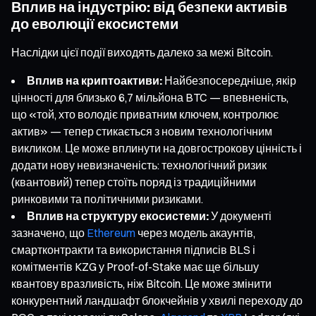
Вплив на індустрію: від безпеки активів
до еволюції екосистеми
Наслідки цієї події виходять далеко за межі Bitcoin.
Вплив на криптоактиви:
Найбезпосередніше, якір
цінності для близько 6,7 мільйона BTC — впевненість,
що «той, хто володіє приватним ключем, контролює
актив» — тепер стикається з новим технологічним
викликом. Це може вплинути на довгострокову цінність і
додати нову невизначеність: технологічний ризик
(квантовий) тепер стоїть поряд із традиційними
ринковими та політичними ризиками.
Вплив на структуру екосистеми:
У документі
зазначено, що
Ethereum
через модель акаунтів,
смартконтракти та використання підписів BLS і
комітментів KZG у Proof-of-Stake має ще більшу
квантову вразливість, ніж Bitcoin. Це може змінити
конкурентний ландшафт блокчейнів у хвилі переходу до