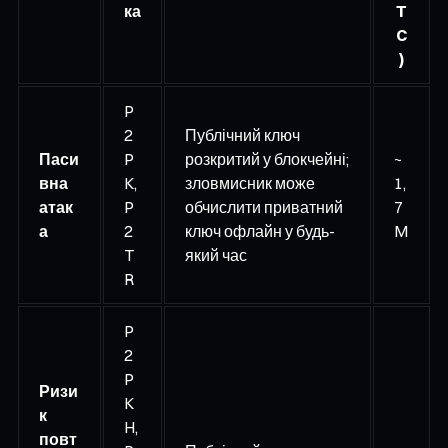
ка
T
C
)
P
2
Публічний ключ
Паси
P
розкритий у блокчейні;
~
вна
K,
зловмисник може
1,
атак
P
обчислити приватний
7
а
2
ключ офлайн у будь-
M
T
який час
R
P
2
P
Ризи
K
к
H,
повт