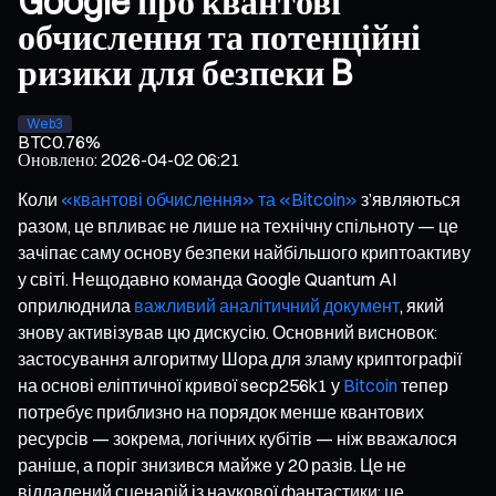
Google про квантові
обчислення та потенційні
ризики для безпеки B
Web3
BTC
0.76%
Оновлено
:
2026-04-02 06:21
Коли
«квантові обчислення» та «Bitcoin»
з’являються
разом, це впливає не лише на технічну спільноту — це
зачіпає саму основу безпеки найбільшого криптоактиву
у світі. Нещодавно команда Google Quantum AI
оприлюднила
важливий аналітичний документ
, який
знову активізував цю дискусію. Основний висновок:
застосування алгоритму Шора для зламу криптографії
на основі еліптичної кривої secp256k1 у
Bitcoin
тепер
потребує приблизно на порядок менше квантових
ресурсів — зокрема, логічних кубітів — ніж вважалося
раніше, а поріг знизився майже у 20 разів. Це не
віддалений сценарій із наукової фантастики; це