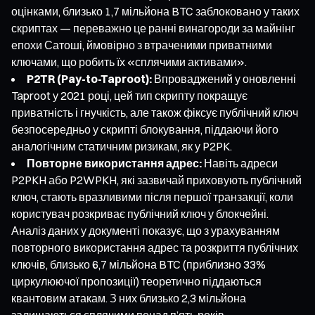
оцінками, близько 1,7 мільйона BTC заблоковано у таких
скриптах — переважно це ранні винагороди за майнінг
епохи Сатоші, ймовірно з втраченими приватними
ключами, що робить їх «сплячими активами».
P2TR (Pay-to-Taproot):
Впроваджений у оновленні
Taproot у 2021 році, цей тип скрипту покращує
приватність і гнучкість, але також фіксує публічний ключ
безпосередньо у скрипті блокування, піддаючи його
аналогічним статичним ризикам, як у P2PK.
Повторне використання адрес:
Навіть адреси
P2PKH або P2WPKH, які зазвичай приховують публічний
ключ, стають вразливими після першої транзакції, коли
користувач розкриває публічний ключ у блокчейні.
Аналіз даних у документі показує, що з урахуванням
повторного використання адрес та розкриття публічних
ключів, близько 6,7 мільйона BTC (приблизно 33%
циркулюючої пропозиції) теоретично піддаються
квантовим атакам. З них близько 2,3 мільйона
залишаються сплячими понад п’ять років.