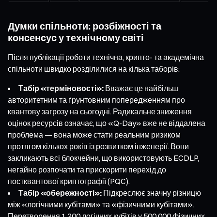
Думки спільноти: розбіжності та
консенсус у технічному світі
Після публікації роботи технічна, крипто- та академічна
спільноти швидко розділилися на кілька таборів:
Табір «терміновості»:
Вважає це найбільш
авторитетним та ґрунтовним попередженням про
квантову загрозу на сьогодні. Радикальне зниження
оцінок ресурсів означає, що «Q-Day» вже не віддалена
проблема — вона може стати реальним ризиком
протягом кількох років із розвитком інженерії. Вони
закликають всі блокчейни, що використовують ECDLP,
негайно розпочати та прискорити перехід до
постквантової криптографії (PQC).
Табір «обережності»:
Підкреслює значну різницю
між «логічними кубітами» та «фізичними кубітами».
Перетворення 1 200 логічних кубітів у 500 000 фізичних