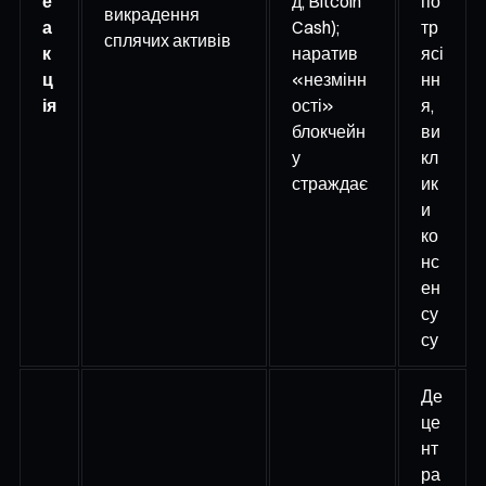
е
д, Bitcoin
по
викрадення
а
Cash);
тр
сплячих активів
к
наратив
ясі
ц
«незмінн
нн
ія
ості»
я,
блокчейн
ви
у
кл
страждає
ик
и
ко
нс
ен
су
су
Де
це
нт
ра