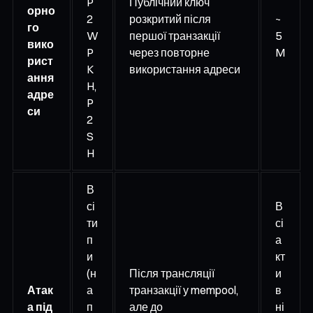
P
Публічний ключ
орно
2
розкритий після
~
го
W
першої транзакції
5
вико
P
через повторне
M
рист
K
використання адреси
ання
H,
адре
P
си
2
S
H
В
сі
В
ти
сі
п
а
и
кт
(н
Після трансляції
и
Атак
а
транзакції у mempool,
в
а під
п
але до
ні