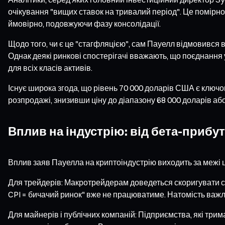
очікування "вищих ставок на тривалий період". Це помірно
ймовірно, подовжуючи фазу консолідації.
Щодо того, чи є це "стагфляцією", сам Пауелл відмовився в
Однак деякі ринкові спостерігачі вважають, що поєднання
для всіх класів активів.
Існує широка згода, що рівень 70 000 доларів США є клю
розпродажі, знизивши ціну до діапазону 68 000 доларів аб
Вплив на індустрію: від бета-прибу
Вплив заяв Пауелла на криптоіндустрію виходить за межі 
Для трейдерів: Макротрейдерам доведеться скоригувати св
CPI = бичачий ринок" вже не працюватиме. Натомість важл
Для майнерів і публічних компаній: Підприємства, які трима