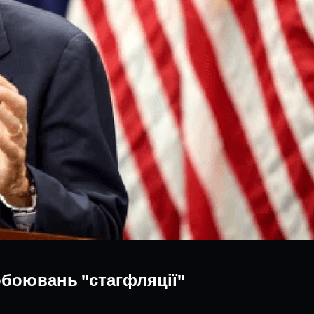
обоювань "стагфляції"