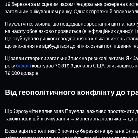
18 березня за місцевим часом Федеральна резервна систе
загальним очікуванням ринку. Однак справжній вплив мали
Пауелл чітко заявив, що нещодавнє зростання цін на нафту
на нафту обов’язково проявиться (в інфляційних даних)" і 
Це зруйнувало ринкові сподівання на кілька знижень ставки 
що зниження не відбудеться до чітких ознак поліпшення ін
Ці заяви створили загальний тиск на ризикові активи. Як 
року
біткоїн
коштував 70 819,9 доларів США, знизившись на
76 000 доларів.
Від геополітичного конфлікту до тр
Щоб зрозуміти вплив заяв Пауелла, важливо простежити дві
також інфляційні очікування → монетарна політика → ціно
Ескалація геополітики: З початку березня напруга на Бли