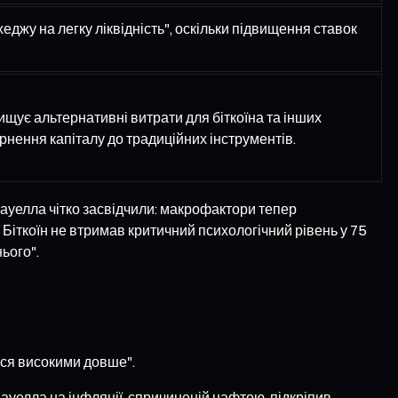
хеджу на легку ліквідність", оскільки підвищення ставок
щує альтернативні витрати для біткоїна та інших
нення капіталу до традиційних інструментів.
Пауелла чітко засвідчили: макрофактори тепер
Біткоїн не втримав критичний психологічний рівень у 75
ього".
ься високими довше".
ауелла на інфляції, спричиненій нафтою, підкріпив