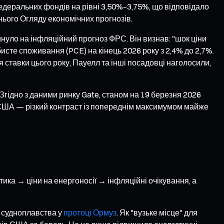
деральних фондів на рівні 3,50%–3,75%, що відповідало
нього Огляду економічних прогнозів.
нуло на інфляційний прогноз ФРС. Він визнав: "шок ціни
исте споживання (PCE) на кінець 2026 року з 2,4% до 2,7%.
я ставки цього року, Пауелл та інші посадовці наголосили,
. Згідно з даними ринку Gate, станом на 19 березня 2026
 США — різкий контраст із попереднім максимумом майже
ика → ціни на енергоносії → інфляційні очікування, а
і судноплавства у
протоці Ормуз
. Як "вузьке місце" для