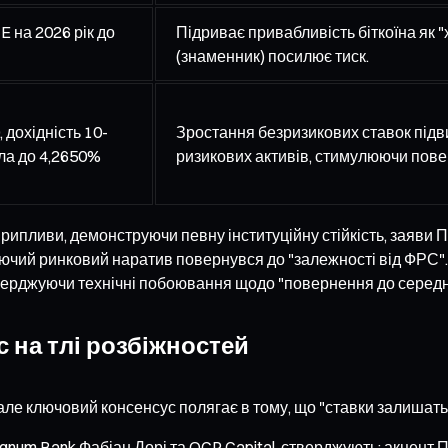
 на 2026 рік до
Підриває привабливість біткоїна як "
(знаменник) посилює тиск.
 дохідність 10-
Зростання безризикових ставок підви
сла до 4,2650%
ризикових активів, стимулюючи повер
рипливи, демонструючи певну інституційну стійкість, заяви 
ючий ринковий наратив повернувся до "залежності від ФРС". 
тверджуючи технічні побоювання щодо "повернення до середн
с на тлі розбіжностей
 але ключовий консенсус полягає в тому, що "ставки залишат
gnum Bank Фабіан Дорі та QCP Capital, стверджують: акцент П