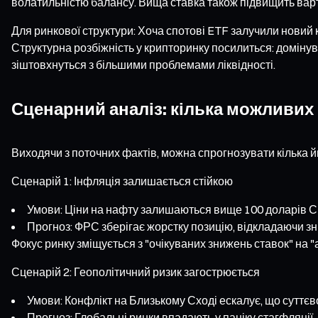
волатильністю балансу. Вища ставка також підвищить варт
Для ринкової структури: Хоча спотові ETF залучили новий к
Структурна розбіжність у крипторинку посилиться: домінува
зіштовхнуться з більшими проблемами ліквідності.
Сценарний аналіз: кілька можливих
Виходячи з поточних фактів, можна спрогнозувати кілька й
Сценарій 1: Інфляція залишається стійкою
Умови: Ціни на нафту залишаються вище 100 доларів США
Прогноз: ФРС зберігає жорстку позицію, відкладаючи зни
Фокус ринку зміщується з "очікуваних знижень ставок" на 
Сценарій 2: Геополітичний ризик загострюється
Умови: Конфлікт на Близькому Сході ескалує, що суттє
Прогноз: Глобальні ринки впадають у паніку стагфляції