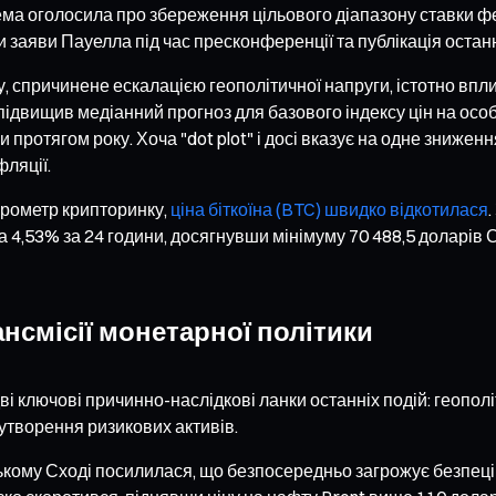
ма оголосила про збереження цільового діапазону ставки фе
 заяви Пауелла під час пресконференції та публікація остан
, спричинене ескалацією геополітичної напруги, істотно впли
підвищив медіанний прогноз для базового індексу цін на особ
протягом року. Хоча "dot plot" і досі вказує на одне зниженн
фляції.
барометр крипторинку,
ціна біткоїна (BTC) швидко відкотилася
 4,53% за 24 години, досягнувши мінімуму 70 488,5 доларів
ансмісії монетарної політики
 ключові причинно-наслідкові ланки останніх подій: геополіт
утворення ризикових активів.
зькому Сході посилилася, що безпосередньо загрожує безпец