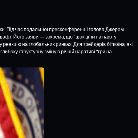
ки. Під час подальшої пресконференції голова Джером
шафт. Його заяви — зокрема, що "шок ціни на нафту
реакцію на глобальних ринках. Для трейдерів біткоїна, які
либоку структурну зміну в річній наративі "гри на