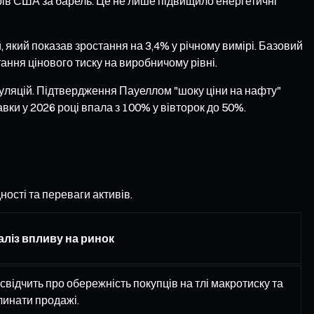
арів США за барель. Це не лише підвищило енергетичні
який показав зростання на 3,4% у річному вимірі. Базовий
ання цінового тиску на виробничому рівні.
куляцій. Підтвердження Пауеллом "шоку ціни на нафту"
ки у 2026 році впала з 100% у вівторок до 50%.
ості та переваги активів.
аліз впливу на ринок
свідчить про обережність покупців на тлі макротиску та
линати продажі.