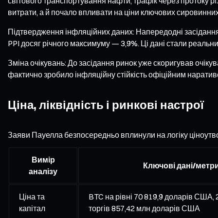
світового транспортування нафти, трафік через протоку р
витрати, а й почало впливати на ціни ключових сировинни
Підтвердження інфляційних даних: Напередодні засідання 
PPI досяг річного максимуму — 3,9%. Ці дані стали реальн
Зміна очікувань: До засідання ринок уже скоригував очік
фактично зробило інфляційну стійкість офіційним наративо
Ціна, ліквідність і ринкові настрої
Заяви Пауелла безпосередньо вплинули на логіку ціноутво
Вимір
Ключові дані/метр
аналізу
Ціна та
BTC на рівні 70 819,9 доларів США,
капітал
торгів 857,42 млн доларів США