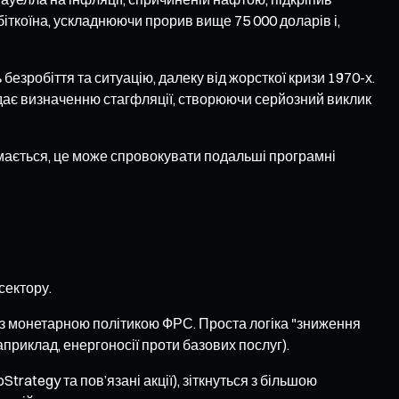
іткоїна, ускладнюючи прорив вище 75 000 доларів і,
езробіття та ситуацію, далеку від жорсткої кризи 1970-х.
відає визначенню стагфляції, створюючи серйозний виклик
мається, це може спровокувати подальші програмні
сектору.
 із монетарною політикою ФРС. Проста логіка "зниження
приклад, енергоносії проти базових послуг).
trategy та пов’язані акції), зіткнуться з більшою