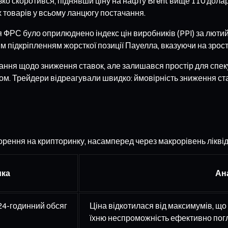
ізко скоротився, піднявши ціну на нафту Brent вище 110 дол
х товарів у всьому ланцюгу постачання.
ФРС було оприлюднено індекс цін виробників (PPI) за лютий, 
им підкріпленням жорсткої позиції Пауелла, вказуючи на зрост
ування щодо зниження ставок, але залишався простір для спе
м. Трейдери відреагували швидко: ймовірність зниження став
рення на крипторинку, насамперед через макрорівень ліквідн
ика
Ан
 24-годинний обсяг
Ціна відкотилася від максимумів, що 
їхню неспроможність ефективно пог