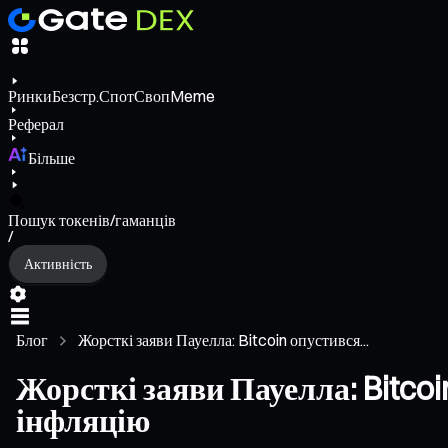
Ринки
Безстр.
Спот
Своп
Meme
Реферал
Більше
Пошук токенів/гаманців
/
Активність
Блог
Жорсткі заяви Пауелла: Bitcoin опустився...
Жорсткі заяви Пауелла: Bitcoi
інфляцію