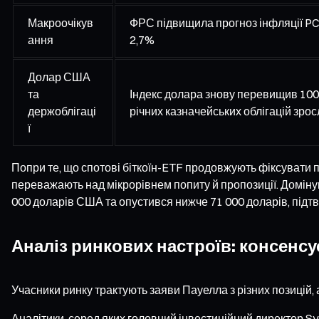
Макроочікув
ФРС підвищила прогноз інфляції PCE
ання
2,7%
Долар США
та
Індекс долара знову перевищив 100,
держоблігаці
річних казначейських облігацій зро
ї
Попри те, що спотові біткоїн-ETF продовжують фіксувати п
переважають над мікрорівнем попиту й пропозиції. Доміну
000 доларів США та опустився нижче 71 000 доларів, під
Аналіз ринкових настроїв: консенсу
Учасники ринку трактують заяви Пауелла з різних позицій,
Аналітики, серед яких головний інвестиційний директор Sy