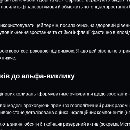
 посилить фінансові умови й обмежить потенціал зростання б
икористовувати цей термін, посилаючись на здоровий рівень б
 уповільнення зростання та стійкої інфляції фактично відпо
човою короткостроковою підтримкою. Якщо цей рівень не втри
о нижче.
тків до альфа-виклику
цінових коливань і формуватиме очікування щодо зростання 
ої моделі, враховуючи премії за геополітичний ризик разом
ивою стане деталізована оцінка інфляційних компонентів (на
ють значні обсяги біткоїна як резервний актив (зокрема MicroS