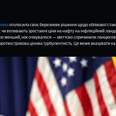
тема
оголосила своє березневе рішення щодо облікової став
 чи впливають зростаючі ціни на нафту на інфляційний ланд
ією менший, ніж очікувалося — миттєво спричинили ланцюгову 
ороткострокова цінова турбулентність. Це може вказувати на г