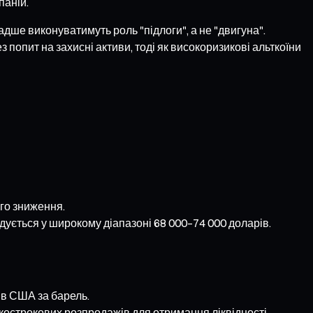
паній.
адше виконуватимуть роль "підлоги", а не "двигуна".
попит на захисні активи, тоді як високоризикові альткоїни
ого зниження.
ідується у широкому діапазоні 68 000–74 000 доларів.
ів США за барель.
ткострокових розпродажів для отримання ліквідності,