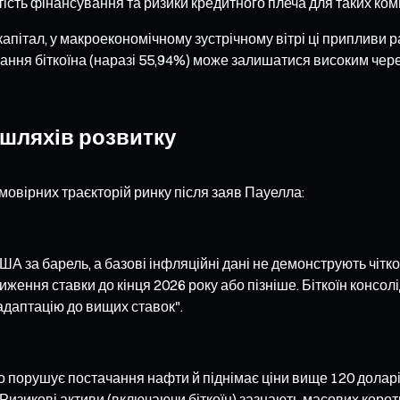
ість фінансування та ризики кредитного плеча для таких ком
апітал, у макроекономічному зустрічному вітрі ці припливи р
ння біткоїна (наразі 55,94%) може залишатися високим через 
 шляхів розвитку
мовірних траєкторій ринку після заяв Пауелла:
 за барель, а базові інфляційні дані не демонструють чітк
ження ставки до кінця 2026 року або пізніше. Біткоїн консол
"адаптацію до вищих ставок".
во порушує постачання нафти й піднімає ціни вище 120 долар
. Ризикові активи (включаючи біткоїн) зазнають масових коро