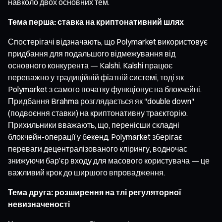
навколо двох основних тем.
Тема перша: ставка на криптонативний шлях
Спостерігачі відзначають, що Polymarket використовує
придбання для подальшого відмежування від
основного конкурента — Kalshi. Kalshi працює
переважно у традиційній фіатній системі, тоді як
Polymarket з самого початку функціонує на блокчейні.
Придбання Brahma розглядається як "double down"
(подвоєння ставки) на криптонативну траєкторію.
Прихильники вважають, що, перенісши складні
блокчейн-операції у бекенд, Polymarket зберігає
переваги децентралізованого клірингу, водночас
знижуючи бар’єр входу для масового користувача — це
важливий крок до ширшого впровадження.
Тема друга: розширення на тлі регуляторної
невизначеності