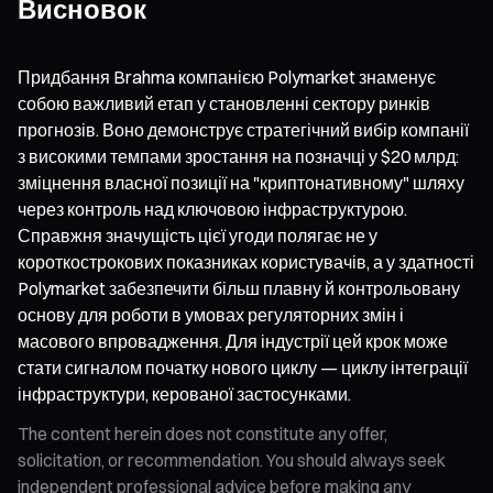
Висновок
Придбання Brahma компанією Polymarket знаменує
собою важливий етап у становленні сектору ринків
прогнозів. Воно демонструє стратегічний вибір компанії
з високими темпами зростання на позначці у $20 млрд:
зміцнення власної позиції на "криптонативному" шляху
через контроль над ключовою інфраструктурою.
Справжня значущість цієї угоди полягає не у
короткострокових показниках користувачів, а у здатності
Polymarket забезпечити більш плавну й контрольовану
основу для роботи в умовах регуляторних змін і
масового впровадження. Для індустрії цей крок може
стати сигналом початку нового циклу — циклу інтеграції
інфраструктури, керованої застосунками.
The content herein does not constitute any offer,
solicitation, or recommendation. You should always seek
independent professional advice before making any