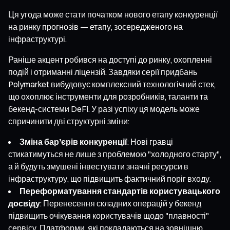
Ця угода може стати початком нового етапу конкуренції
на ринку прогнозів — етапу, зосередженого на
інфраструктурі.
Раніше акцент робився на доступі до ринку, охопленні
подій і отриманні ліцензій. Завдяки серії придбань
Polymarket вибудовує комплексний технологічний стек,
що охоплює інструменти для розробників, таланти та
бекенд-системи DeFi. У разі успіху ця модель може
спричинити дві структурні зміни:
Зміна бар’єрів конкуренції
: Нові гравці
стикатимуться не лише з проблемою "холодного старту",
а й будуть змушені інвестувати значні ресурси в
інфраструктуру, що підвищить фактичний поріг входу.
Переформатування стандартів користувацького
досвіду
: Перенесення складних операцій у бекенд
підвищить очікування користувачів щодо "плавності"
сервісу. Платформи, які покладаються на зовнішню