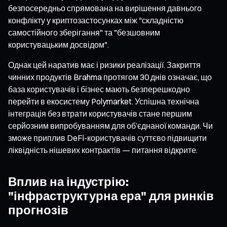
безпосередньо спрямована на вирішення давнього
конфлікту у криптозастосунках між "складністю
самостійного зберігання" та "безшовним
користувацьким досвідом".
Однак цей наратив має і ризики реалізації. Закриття
чинних продуктів Brahma протягом 30 днів означає, що
база користувачів і бізнес мають безперешкодно
перейти в екосистему Polymarket. Успішна технічна
інтеграція без втрати користувачів стане першим
серйозним випробуванням для об’єднаної команди. Чи
зможе приплив DeFi-користувачів суттєво підвищити
ліквідність нішевих контрактів — питання відкрите.
Вплив на індустрію:
"інфраструктурна ера" для ринків
прогнозів