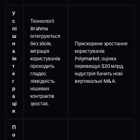
У
с
Технології
пі
Brahma
ш
інтегруються
н
без збоїв,
Прискорене зростання
а
міграція
користувачів
ін
користувачів
Polymarket, оцінка
т
проходить
перевищує $20 млрд,
е
гладко;
індустрія бачить нові
г
ліквідність
вертикальні M&A.
р
нішевих
а
контрактів
ці
зростає.
я
П
о