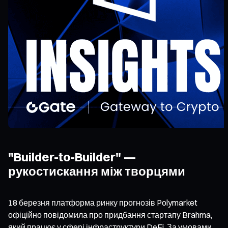
"Builder-to-Builder" —
рукостискання між творцями
18 березня платформа ринку прогнозів Polymarket
офіційно повідомила про придбання стартапу Brahma,
який працює у сфері інфраструктури DeFi. За умовами