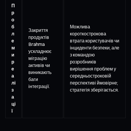
П
р
о
б
Можлива
Закриття
л
короткострокова
продуктів
е
втрата користувачів чи
Brahma
м
інциденти безпеки, але
ускладнює
и
з командою
міграцію
р
розробників
активів чи
е
вирішення проблем у
виникають
а
середньостроковій
баги
лі
перспективі ймовірне;
інтеграції.
з
стратегія зберігається.
а
ці
ї