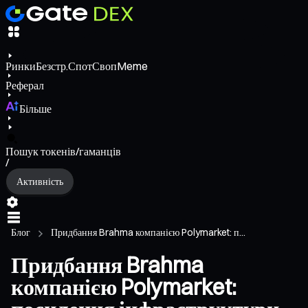
Ринки
Безстр.
Спот
Своп
Meme
Реферал
Більше
Пошук токенів/гаманців
/
Активність
Блог
Придбання Brahma компанією Polymarket: п...
Придбання Brahma
компанією Polymarket: