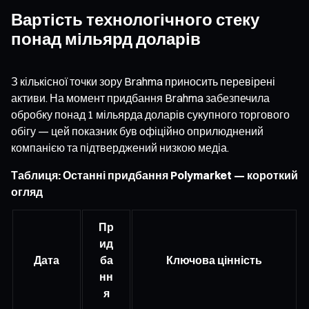
Вартість технологічного стеку
понад мільярд доларів
З кількісної точки зору Brahma приносить перевірені
активи. На момент придбання Brahma забезпечила
обробку понад 1 мільярда доларів сукупного торгового
обігу — цей показник був офіційно оприлюднений
компанією та підтверджений низкою медіа.
Таблиця: Останні придбання Polymarket — короткий
огляд
Пр
ид
Дата
ба
Ключова цінність
нн
я