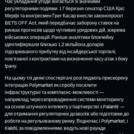
Час укладання угоди збігається зі значними
регуляторними подіями. 17 березня сенатор США Кріс
Мерфі та конгресмен Грег Касар внесли законопроєкт
BETS OFF Act, який передбачає заборону ставок на
ринках прогнозів щодо чутливих урядових дій, зокрема
військових операцій. Раніше аналітики блокчейну
ідентифікували близько 1,2 мільйона доларів
підозрюваного прибутку від інсайдерської торгівлі,
пов’язаної з контрактами на визначення часу атак з боку
Ірану.
На цьому тлі деякі спостерігачі розглядають прискорену
інтеграцію Polymarket як спробу посилити
інфраструктурні та комплаєнс-можливості —
наприклад, через впровадження системи моніторингу
на основі штучного інтелекту у партнерстві з Palantir —
для отримання регуляторних дозволів або підготовки до
роботи на регульованому ринку. Водночас і Polymarket, і
Kalshi, за повідомленнями, ведуть нові раунди