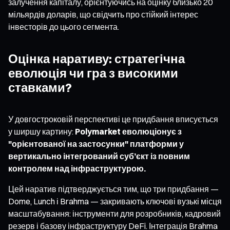
залучення капіталу, орієнтуючись на оцінку близько 20
мільярдів доларів, що свідчить про стійкий інтерес
інвесторів до цього сегмента.
Оцінка наративу: стратегічна
еволюція чи гра з високими
ставками?
У довгостроковій перспективі це придбання вписується
у ширшу картину:
Polymarket еволюціонує з
"орієнтованої на застосунки" платформи у
вертикально інтегрований суб’єкт із повним
контролем над інфраструктурою.
Цей наратив підтверджується тим, що три придбання —
Dome, Lunch і Brahma — закривають ключові вузькі місця
масштабування: інструменти для розробників, кадровий
резерв і базову інфраструктуру DeFi. Інтеграція Brahma