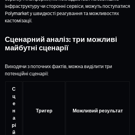
інфраструктуру чи сторонні сервіси, можуть поступатися
Polymarket у швидкості реагування та можливостях
кастомізації.
Сценарний аналіз: три можливі
майбутні сценарії
Виходячи з поточних фактів, можна виділити три
потенційні сценарії:
С
ц
е
н
Тригер
Можливий результат
а
рі
й