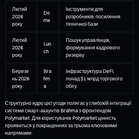
Лютий
Інструменти для
Do
2026
розробників, посилення
me
року
технічної бази
Лютий
Пошук управлінців,
Lun
2026
формування кадрового
ch
року
резерву
Березе
Bra
Інфраструктура DeFi,
нь 2026
hm
понад $1 млрд торгового
року
a
обігу
Структурно ядро цієї угоди полягає у глибокій інтеграції
системи смарт-акаунтів Brahma з фронтендом
Polymarket. Для користувачів Polymarket цінність
проявиться у покращеннях за трьома ключовими
напрямами: