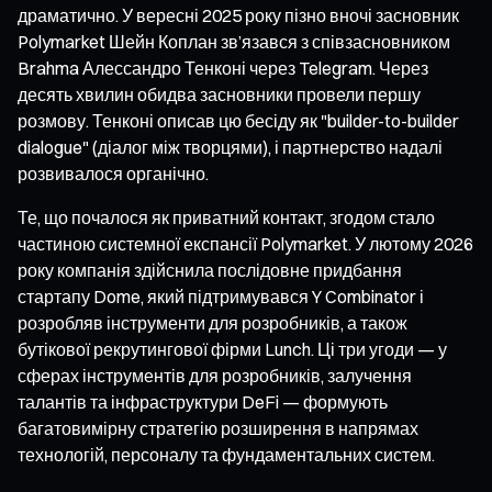
драматично. У вересні 2025 року пізно вночі засновник
Polymarket Шейн Коплан зв’язався з співзасновником
Brahma Алессандро Тенконі через Telegram. Через
десять хвилин обидва засновники провели першу
розмову. Тенконі описав цю бесіду як "builder-to-builder
dialogue" (діалог між творцями), і партнерство надалі
розвивалося органічно.
Те, що почалося як приватний контакт, згодом стало
частиною системної експансії Polymarket. У лютому 2026
року компанія здійснила послідовне придбання
стартапу Dome, який підтримувався Y Combinator і
розробляв інструменти для розробників, а також
бутікової рекрутингової фірми Lunch. Ці три угоди — у
сферах інструментів для розробників, залучення
талантів та інфраструктури DeFi — формують
багатовимірну стратегію розширення в напрямах
технологій, персоналу та фундаментальних систем.