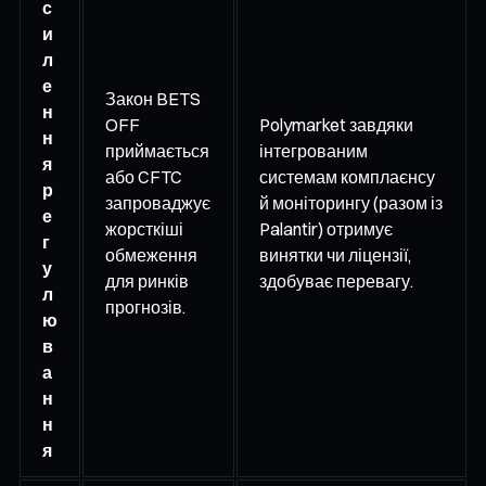
с
и
л
е
Закон BETS
н
OFF
Polymarket завдяки
н
приймається
інтегрованим
я
або CFTC
системам комплаєнсу
р
запроваджує
й моніторингу (разом із
е
жорсткіші
Palantir) отримує
г
обмеження
винятки чи ліцензії,
у
для ринків
здобуває перевагу.
л
прогнозів.
ю
в
а
н
н
я