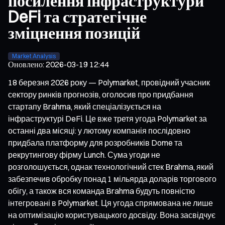
посилення інфраструктури
DeFi та стратегічне
зміцнення позицій
Market Analysis
Оновлено
:
2026-03-19 12:44
18 березня 2026 року — Polymarket, провідний учасник
сектору ринків прогнозів, оголосив про придбання
стартапу Brahma, який спеціалізується на
інфраструктурі DeFi. Це вже третя угода Polymarket за
останні два місяці: у лютому компанія послідовно
придбала платформу для розробників Dome та
рекрутингову фірму Lunch. Сума угоди не
розголошується, однак технологічний стек Brahma, який
забезпечив обробку понад 1 мільярда доларів торгового
обігу, а також вся команда Brahma будуть повністю
інтегровані в Polymarket. Ця угода спрямована не лише
на оптимізацію користувацького досвіду. Вона засвідчує