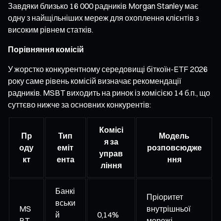
Завдяки близько 16 000 радників Morgan Stanley має
одну з найщільніших мереж для охоплення клієнтів з
високим рівнем статків.
Порівняння комісій
У жорстко конкурентному середовищі біткоїн-ETF 2026
року саме рівень комісій визначає рекомендації
радників. MSBT виходить на ринок із комісією 14 б.п., що
суттєво нижче за основних конкурентів:
Комісі
Пр
Тип
Модель
я за
оду
еміт
розповсюдже
управ
кт
ента
ння
ління
Банкі
Пріоритет
вськи
MS
внутрішньої
й
0,14%
BT
мережі