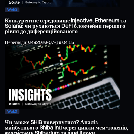
Web3
Конкурентне середовище Injective, Ethereum та
Solana: чи рухаються DeFi блокчейни першого
рівня до диференційованого
Перегляди
:
648
2026-07-16 04:15
Web3
Чи зможе SHIB повернутися? Аналіз
майбутнього Shiba Inu через цикли мем-токенів,
екосистему Shibarium та дані блокч