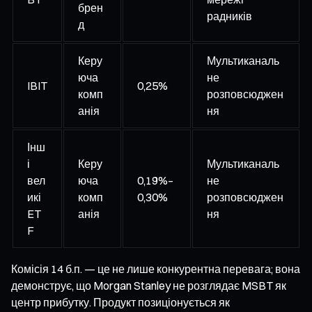
брен
радників
д
Керу
Мультиканаль
юча
не
IBIT
0,25%
комп
розповсюджен
анія
ня
Інш
і
Керу
Мультиканаль
вел
юча
0,19%–
не
икі
комп
0,30%
розповсюджен
ET
анія
ня
F
Комісія 14 б.п. — це не лише конкурентна перевага; вона
демонструє, що Morgan Stanley не розглядає MSBT як
центр прибутку. Продукт позиціонується як