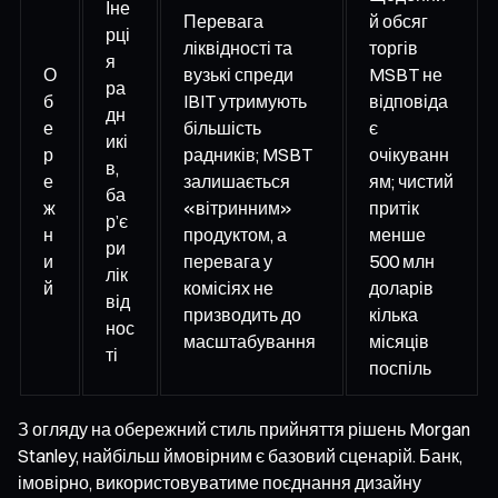
Іне
Перевага
й обсяг
рці
ліквідності та
торгів
я
О
вузькі спреди
MSBT не
ра
б
IBIT утримують
відповіда
дн
е
більшість
є
икі
р
радників; MSBT
очікуванн
в,
е
залишається
ям; чистий
ба
ж
«вітринним»
притік
р’є
н
продуктом, а
менше
ри
и
перевага у
500 млн
лік
й
комісіях не
доларів
від
призводить до
кілька
нос
масштабування
місяців
ті
поспіль
З огляду на обережний стиль прийняття рішень Morgan
Stanley, найбільш ймовірним є базовий сценарій. Банк,
імовірно, використовуватиме поєднання дизайну