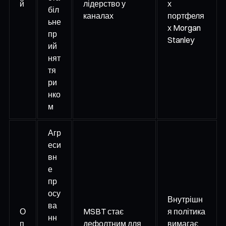
й
лідерство у
х
біл
каналах
портфеля
ьне
х Morgan
пр
Stanley
ий
нят
тя
ри
нко
м
Агр
еси
вн
е
пр
осу
Внутрішн
ва
О
MSBT стає
я політика
нн
п
дефолтним для
вимагає