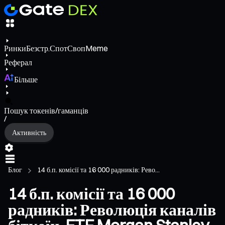
Ринки
Безстр.
Спот
Своп
Meme
Реферал
Більше
Пошук токенів/гаманців
/
Активність
Блог
14 б.п. комісії та 16 000 радників: Рево...
14 б.п. комісії та 16 000
радників: Революція каналів