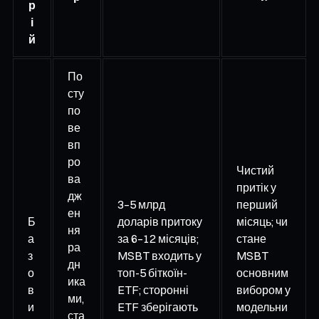
р
і
й
По
сту
по
ве
вп
ро
Чистий
ва
притік у
дж
3–5 млрд
перший
ен
Б
доларів притоку
місяць; чи
ня
а
за 6–12 місяців;
стане
ра
з
MSBT входить у
MSBT
дн
о
топ-5 біткоїн-
основним
ика
в
ETF; сторонні
вибором у
ми,
и
ETF зберігають
модельни
ста