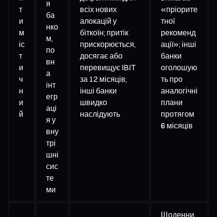
я
т
всіх нових
«пріорите
ба
и
алокацій у
тної
нко
м
біткоїн; притік
рекоменд
м,
іс
прискорюється,
ації»; інші
по
т
досягає або
банки
вн
и
перевищує IBIT
оголошую
а
ч
за 12 місяців;
ть про
інт
н
інші банки
аналогічні
егр
и
швидко
плани
аці
й
наслідують
протягом
я у
6 місяців
вну
трі
шні
сис
те
ми
Щоденни