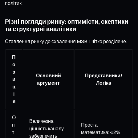
політик.
Різні погляди ринку: оптимісти, скептики
та структурні аналітики
Ставлення ринку до схвалення MSBT чітко розділене:
П
о
з
Основний
Представники/
и
аргумент
Логіка
ц
і
я
О
Величезна
п
Проста
цінність каналу
т
математика: «2%
забезпечить