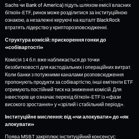
Sachs чи Bank of America) підуть шляхом емісії власних
біткоїн-ETF, ринок може розділитися за інституційною
ознакою, а незалежні керуючі на кшталт BlackRock
втратять лідерство у крипторозповсюдженні.
Структура комісій: прискорення гонки до
«собівартості»
Комісія 14 б.п. вже наближається до точки
беззбитковості для кастодіальних і операційних витрат.
Коли банки з потужними каналами розповсюдження
пропонують продукти за собівартістю, інші емітенти ETF
отримують постійний тиск на зниження комісій. Для
інвесторів це означає перехід біткоїн-ETF із «фази
високого зростання» у «зрілий і стабільний період».
Інституційне мислення: від «чи алокувати» до «як
алокувати»
Поява MSBT закріплює інституційний консенсус: