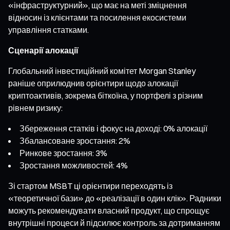
«інфраструктурний», що має на меті зміцнення
відносин із клієнтами та посилення екосистеми
управління статками.
Сценарії алокації
Глобальний інвестиційний комітет Morgan Stanley
раніше оприлюднив орієнтири щодо алокації
криптоактивів, зокрема біткоїна, у портфелі з різним
рівнем ризику:
Збереження статків і фокус на доході: 0% алокації
Збалансоване зростання: 2%
Ринкове зростання: 3%
Зростання можливостей: 4%
Зі стартом MSBT ці орієнтири переходять із
«теоретичної бази» до «реалізації в один клік». Радники
можуть рекомендувати власний продукт, що спрощує
внутрішні процеси й підсилює контроль за дотриманням