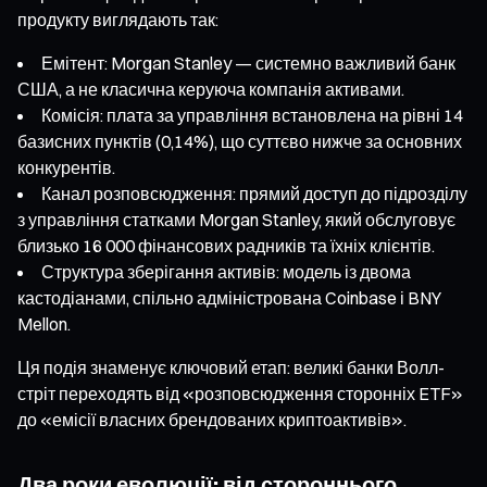
продукту виглядають так:
Емітент: Morgan Stanley — системно важливий банк
США, а не класична керуюча компанія активами.
Комісія: плата за управління встановлена на рівні 14
базисних пунктів (0,14%), що суттєво нижче за основних
конкурентів.
Канал розповсюдження: прямий доступ до підрозділу
з управління статками Morgan Stanley, який обслуговує
близько 16 000 фінансових радників та їхніх клієнтів.
Структура зберігання активів: модель із двома
кастодіанами, спільно адміністрована Coinbase і BNY
Mellon.
Ця подія знаменує ключовий етап: великі банки Волл-
стріт переходять від «розповсюдження сторонніх ETF»
до «емісії власних брендованих криптоактивів».
Два роки еволюції: від стороннього