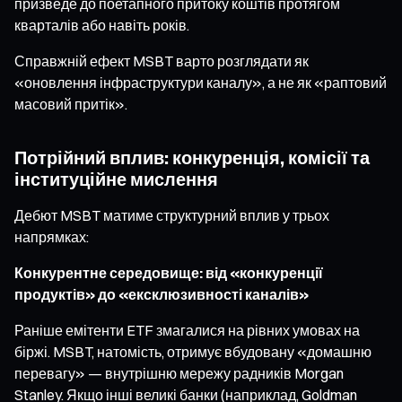
призведе до поетапного притоку коштів протягом
кварталів або навіть років.
Справжній ефект MSBT варто розглядати як
«оновлення інфраструктури каналу», а не як «раптовий
масовий притік».
Потрійний вплив: конкуренція, комісії та
інституційне мислення
Дебют MSBT матиме структурний вплив у трьох
напрямках:
Конкурентне середовище: від «конкуренції
продуктів» до «ексклюзивності каналів»
Раніше емітенти ETF змагалися на рівних умовах на
біржі. MSBT, натомість, отримує вбудовану «домашню
перевагу» — внутрішню мережу радників Morgan
Stanley. Якщо інші великі банки (наприклад, Goldman