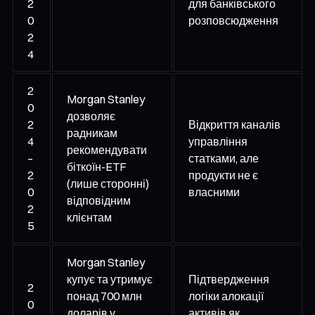
2
для банківського
0
розповсюдження
2
4
2
Morgan Stanley
0
дозволяє
2
Відкриття каналів
радникам
4
управління
рекомендувати
–
статками, але
біткоїн-ETF
2
продукти не є
(лише сторонні)
0
власними
відповідним
2
клієнтам
5
Morgan Stanley
купує та утримує
Підтвердження
2
понад 700 млн
логіки алокації
0
доларів у
активів як