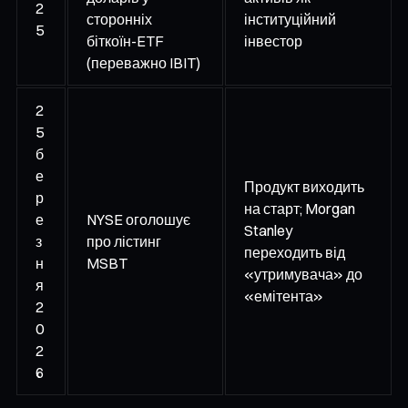
2
сторонніх
інституційний
5
біткоїн-ETF
інвестор
(переважно IBIT)
2
5
б
е
Продукт виходить
р
на старт; Morgan
е
NYSE оголошує
Stanley
з
про лістинг
переходить від
н
MSBT
«утримувача» до
я
«емітента»
2
0
2
6