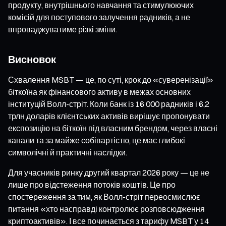
продукту, внутрішнього навчання та стимулюючих
комісій для поступового залучення радників, а не
впроваджуватиме різкі зміни.
Висновок
Схвалення MSBT — це, по суті, крок до «суверенізації»
біткоїна як фінансового активу в межах основних
інституцій Волл-стріт. Коли банк із 16 000 радників і 6,2
трлн доларів клієнтських активів вирішує пропонувати
експозицію на біткоїн під власним брендом, через власні
канали та за майже собівартістю, це має глибокі
символічні й практичні наслідки.
Для учасників ринку другий квартал 2026 року — це не
лише про відстеження потоків коштів. Це про
спостереження за тим, як Волл-стріт переосмислює
питання «хто насправді контролює розповсюдження
криптоактивів». І все починається з тарифу MSBT у 14