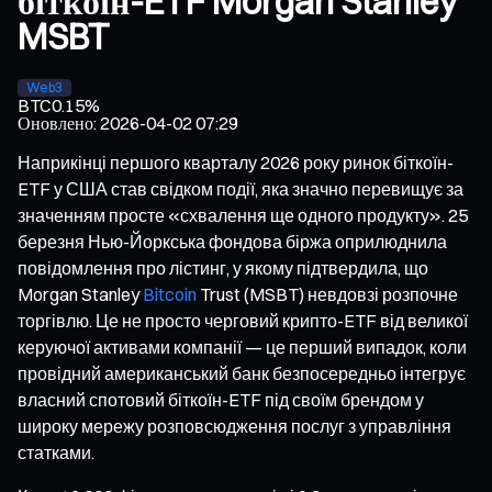
біткоїн-ETF Morgan Stanley
MSBT
Web3
BTC
0.15%
Оновлено
:
2026-04-02 07:29
Наприкінці першого кварталу 2026 року ринок біткоїн-
ETF у США став свідком події, яка значно перевищує за
значенням просте «схвалення ще одного продукту». 25
березня Нью-Йоркська фондова біржа оприлюднила
повідомлення про лістинг, у якому підтвердила, що
Morgan Stanley
Bitcoin
Trust (MSBT) невдовзі розпочне
торгівлю. Це не просто черговий крипто-ETF від великої
керуючої активами компанії — це перший випадок, коли
провідний американський банк безпосередньо інтегрує
власний спотовий біткоїн-ETF під своїм брендом у
широку мережу розповсюдження послуг з управління
статками.