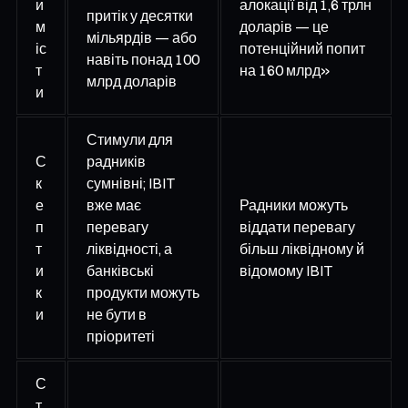
и
алокації від 1,6 трлн
притік у десятки
м
доларів — це
мільярдів — або
іс
потенційний попит
навіть понад 100
т
на 160 млрд»
млрд доларів
и
Стимули для
С
радників
к
сумнівні; IBIT
е
вже має
Радники можуть
п
перевагу
віддати перевагу
т
ліквідності, а
більш ліквідному й
и
банківські
відомому IBIT
к
продукти можуть
и
не бути в
пріоритеті
С
т