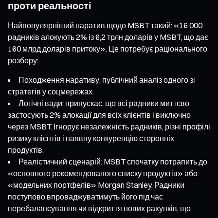
проти реальності
Найпопулярніший наратив щодо MSBT такий: «16 000
радників алокують 2% із 6,2 трлн доларів у MSBT, що дає
160 млрд доларів притоку». Це потребує раціонального
розбору:
Походження наративу: публічний аналіз одного зі
стратегів у соцмережах.
Логічні вади: припускає, що всі радники миттєво
застосують 2% алокації для всіх клієнтів і виключно
через MSBT. Ігнорує незалежність радників, різні профілі
ризику клієнтів і наявну конкуренцію сторонніх
продуктів.
Реалістичний сценарій: MSBT спочатку потрапить до
«основного рекомендованого списку продуктів» або
«модельних портфелів» Morgan Stanley. Радники
поступово впроваджуватимуть його під час
перебалансування чи відкриття нових рахунків, що