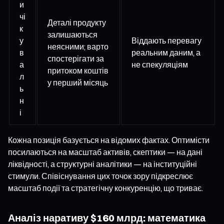
и
чі
Деталі продукту
к
залишаються
у
Віддають перевагу
неясними; варто
в
реальним даним, а
спостерігати за
а
не спекуляціям
притоком коштів
л
у перший місяць
ь
н
і
Кожна позиція базується на відомих фактах. Оптимісти
посилаються на масштаб активів, скептики — на дані
ліквідності, а структурні аналітики — на інституційні
стимули. Співіснування цих точок зору підкреслює
масштаб події та стратегічну конкуренцію, що триває.
Аналіз наративу $160 млрд: математика