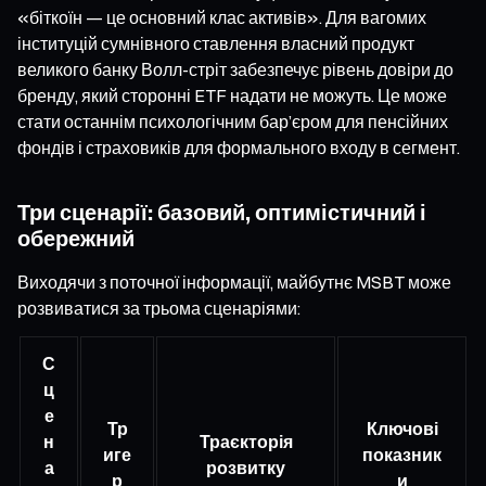
«біткоїн — це основний клас активів». Для вагомих
інституцій сумнівного ставлення власний продукт
великого банку Волл-стріт забезпечує рівень довіри до
бренду, який сторонні ETF надати не можуть. Це може
стати останнім психологічним бар’єром для пенсійних
фондів і страховиків для формального входу в сегмент.
Три сценарії: базовий, оптимістичний і
обережний
Виходячи з поточної інформації, майбутнє MSBT може
розвиватися за трьома сценаріями:
С
ц
е
Тр
Ключові
н
Траєкторія
иге
показник
а
розвитку
р
и