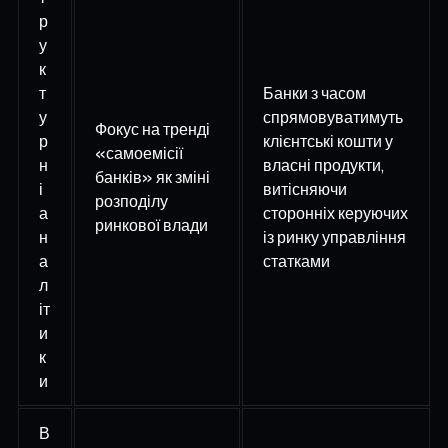
р
у
к
т
Банки з часом
у
спрямовуватимуть
Фокус на тренді
р
клієнтські кошти у
«самоемісії
н
власні продукти,
банків» як зміні
і
витісняючи
розподілу
а
сторонніх керуючих
ринкової влади
н
із ринку управління
а
статками
л
іт
и
к
и
В