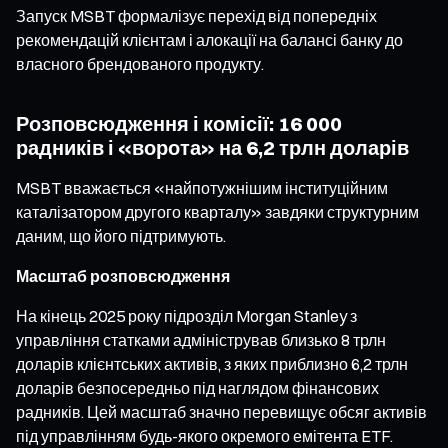
Запуск MSBT формалізує перехід від попередніх
рекомендацій клієнтам і алокації на балансі банку до
власного брендованого продукту.
Розповсюдження і комісії: 16 000
радників і «ворота» на 6,2 трлн доларів
MSBT вважається «найпотужнішим інституційним
каталізатором другого кварталу» завдяки структурним
даним, що його підтримують.
Масштаб розповсюдження
На кінець 2025 року підрозділ Morgan Stanley з
управління статками адміністрував близько 8 трлн
доларів клієнтських активів, з яких приблизно 6,2 трлн
доларів безпосередньо під наглядом фінансових
радників. Цей масштаб значно перевищує обсяг активів
під управлінням будь-якого окремого емітента ETF.