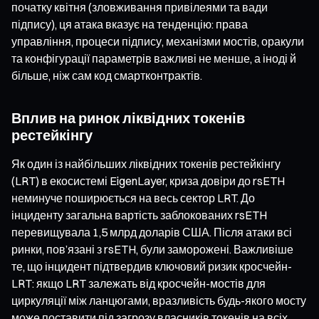
початку квітня (зловживання привілеями та вади
підпису), ця атака вказує на тенденцію: права
управління, процеси підпису, механізми мостів, оракули
та конфігурації параметрів важливі не менше, а іноді й
більше, ніж сам код смартконтрактів.
Вплив на ринок ліквідних токенів
рестейкінгу
Як один із найбільших ліквідних токенів рестейкінгу
(LRT) в екосистемі EigenLayer, криза довіри до rsETH
неминуче поширюється на весь сектор LRT. До
інциденту загальна вартість заблокованих rsETH
перевищувала 1,5 млрд доларів США. Після атаки всі
ринки, пов’язані з rsETH, були заморожені. Важливіше
те, що інцидент підтвердив ключовий ризик кросчейн-
LRT: якщо LRT залежать від кросчейн-мостів для
циркуляції між ланцюгами, вразливість будь-якого мосту
може поставити під загрозу власників токенів на всіх