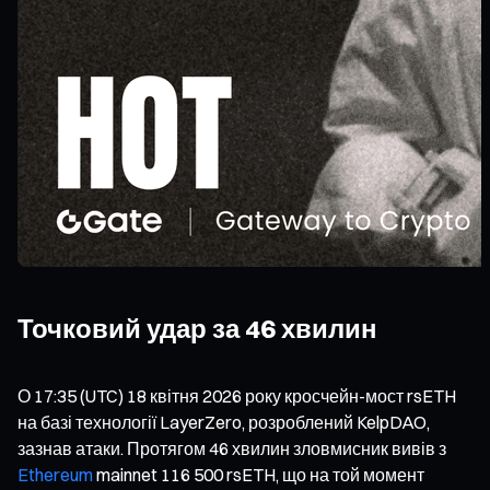
Точковий удар за 46 хвилин
О 17:35 (UTC) 18 квітня 2026 року кросчейн-мост rsETH
на базі технології LayerZero, розроблений KelpDAO,
зазнав атаки. Протягом 46 хвилин зловмисник вивів з
Ethereum
mainnet 116 500 rsETH, що на той момент