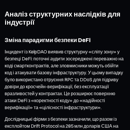
Аналіз структурних наслідків для
індустрії
Зміна парадигми безпеки DeFi
Інцидент із KelpDAO виявив структурну «сліпу зону» у
безпеці DeFi: поточні аудити зосереджені переважно на
коді смартконтрактів, але зловмисники можуть обійти
код і атакувати базову інфраструктуру. У цьому випадку
було використано отруєння RPC та DDoS для підриву
довіри до кросчейн-верифікації, без експлуатації
вразливостей у контрактах. Це розширює поверхню
атаки DeFi з «коректності коду» до «надійності
верифікації» та «цілісності інфраструктури».
Дослідницькі фірми з безпеки зазначили, що разом із
експлойтом Drift Protocol на 285 млн доларів США на