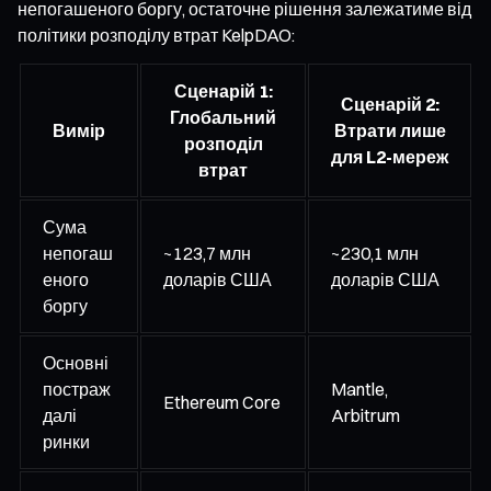
непогашеного боргу, остаточне рішення залежатиме від
політики розподілу втрат KelpDAO:
Сценарій 1:
Сценарій 2:
Глобальний
Вимір
Втрати лише
розподіл
для L2-мереж
втрат
Сума
непогаш
~123,7 млн
~230,1 млн
еного
доларів США
доларів США
боргу
Основні
постраж
Mantle,
Ethereum Core
далі
Arbitrum
ринки