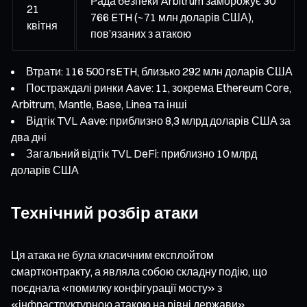
Рада безпеки Arbitrum заморожує 30
21
766 ETH (~71 млн доларів США),
квітня
пов’язаних з атакою
Втрати: 116 500 rsETH, близько 292 млн доларів США
Постраждалі ринки Aave: 11, зокрема Ethereum Core,
Arbitrum, Mantle, Base, Linea та інші
Відтік TVL Aave: приблизно 8,3 млрд доларів США за
два дні
Загальний відтік TVL DeFi: приблизно 10 млрд
доларів США
Технічний розбір атаки
Ця атака не була класичним експлойтом
смартконтракту, а являла собою складну подію, що
поєднала «помилку конфігурації мосту» з
«інфраструктурною атакою на рівні держави».