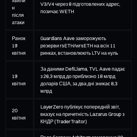
хвили
V3/V4 через 8 підготовлених адрес,
н
позичає WETH
після
атаки
Ранок
Guardians Aave заморожують
19
резерви rsETH/wrsETH на всіх 11
квітня
ринках, встановлюють LTV на нуль
За даними DefiLlama, TVL Aave падає
19
з 26,3 млрд до приблизно 18 млрд
квітня
доларів США, за два дні зникає 8,3
млрд
LayerZero публікує попередній звіт,
20
вказує на причетність Lazarus Group з
квітня
КНДР (TraderTraitor)