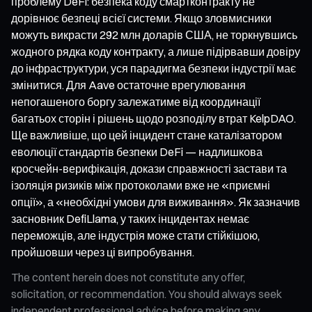
проблему DeFi: безпека коду смартконтракту не
дорівнює безпеці всієї системи. Якщо зловмисники
можуть викрасти 292 млн доларів США, не торкнувшись
жодного рядка коду контракту, а лише підірвавши довіру
до інфраструктури, уся парадигма безпеки індустрії має
змінитися. Для Aave остаточне врегулювання
непогашеного боргу залежатиме від координації
багатьох сторін і рішень щодо розподілу втрат KelpDAO.
Ще важливіше, що цей інцидент стане каталізатором
еволюції стандартів безпеки DeFi — надлишкова
кросчейн-верифікація, докази справжності застави та
ізоляція ризиків між протоколами вже не «приємні
опції», а «необхідні умови для виживання». Як зазначив
засновник DefiLlama, у таких інцидентах немає
переможців, але індустрія може стати стійкішою,
пройшовши через ці випробування.
The content herein does not constitute any offer,
solicitation, or recommendation. You should always seek
independent professional advice before making any