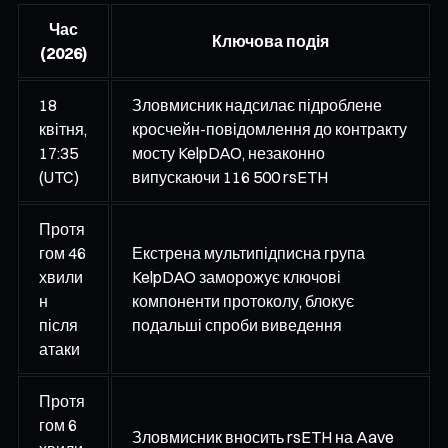
Час
Ключова подія
(2026)
18
Зловмисник надсилає підроблене
квітня,
кросчейн-повідомлення до контракту
17:35
мосту KelpDAO, незаконно
(UTC)
випускаючи 116 500 rsETH
Протя
гом 46
Екстрена мультипідписна група
хвили
KelpDAO заморожує ключові
н
компоненти протоколу, блокує
після
подальші спроби виведення
атаки
Протя
гом 6
Зловмисник вносить rsETH на Aave