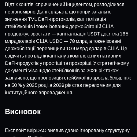
Відтік коштів, спричинений інцидентом, розподілився
нерівномірно. Дані свідчать, що попри загальне
зниження TVL DeFi-протоколів, капіталізація
стейблкоїнів і токенізованих держоблігацій США
продовжує зростати — капіталізація USDT досягла 185
млрд доларів США, USDC — 78 млрд, а токенізовані
держоблігації перевищили 10,9 млрд доларів США. Це
свідчить про відтік капіталу з комплексних нативних
DeFi-продуктів у простіші та прозоріші. У стратегічному
документі Visa щодо стейблкоїнів за 2026 рік також
зазначено, що пропозиція стейблкоїнів зросла більш ніж
на 50 % у 2025 році, а 2026 рік став переломним для
інституційного впровадження.
Висновок
Експлойт KelpDAO виявив давно ігноровану структурну