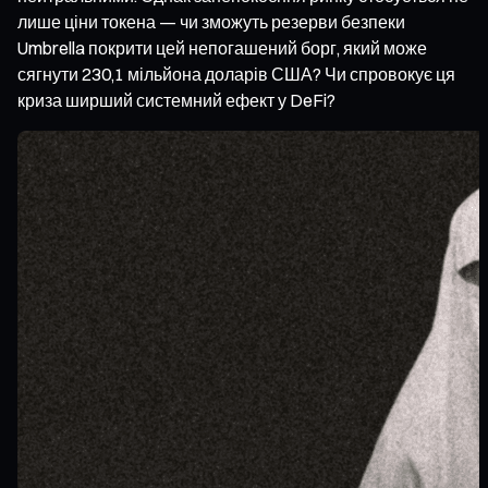
лише ціни токена — чи зможуть резерви безпеки
Umbrella покрити цей непогашений борг, який може
сягнути 230,1 мільйона доларів США? Чи спровокує ця
криза ширший системний ефект у DeFi?