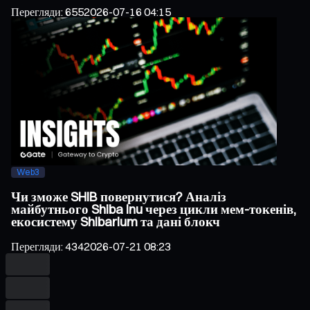
Перегляди
:
655
2026-07-16 04:15
Web3
Чи зможе SHIB повернутися? Аналіз
майбутнього Shiba Inu через цикли мем-токенів,
екосистему Shibarium та дані блокч
Перегляди
:
434
2026-07-21 08:23