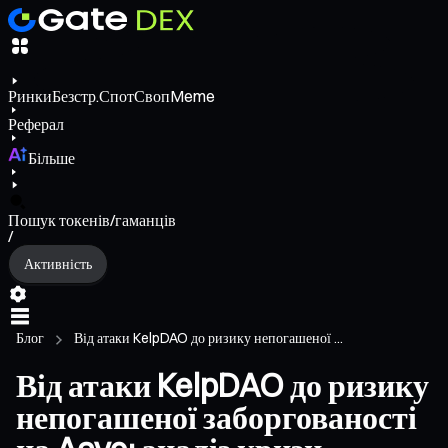
Ринки
Безстр.
Спот
Своп
Meme
Реферал
Більше
Пошук токенів/гаманців
/
Активність
Блог
Від атаки KelpDAO до ризику непогашеної ...
Від атаки KelpDAO до ризику
непогашеної заборгованості