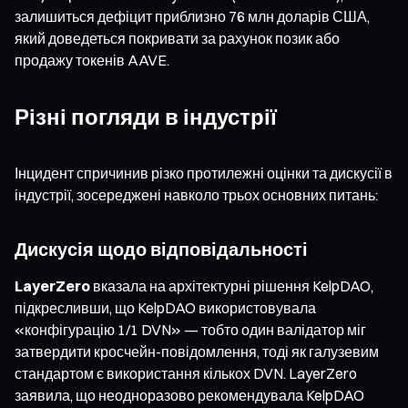
залишиться дефіцит приблизно 76 млн доларів США,
який доведеться покривати за рахунок позик або
продажу токенів AAVE.
Різні погляди в індустрії
Інцидент спричинив різко протилежні оцінки та дискусії в
індустрії, зосереджені навколо трьох основних питань:
Дискусія щодо відповідальності
LayerZero
вказала на архітектурні рішення KelpDAO,
підкресливши, що KelpDAO використовувала
«конфігурацію 1/1 DVN» — тобто один валідатор міг
затвердити кросчейн-повідомлення, тоді як галузевим
стандартом є використання кількох DVN. LayerZero
заявила, що неодноразово рекомендувала KelpDAO