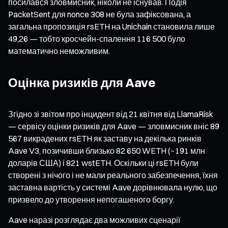
посилався зловмисник, ніколи не існував. Подія
PacketSent для nonce 308 не була зафіксована, а
загальна пропозиція rsETH на Unichain становила лише
49,26 — тобто кросчейн-спалення 116 500 було
математично неможливим.
Оцінка ризиків для Aave
Згідно зі звітом про інцидент від 21 квітня від LlamaRisk
— сервісу оцінки ризиків для Aave — зловмисник вніс 89
567 викрадених rsETH як заставу на декілька ринків
Aave V3, позичивши близько 82 650 WETH (~191 млн
доларів США) і 821 wstETH. Оскільки ці rsETH були
створені з нічого і не мали реального забезпечення, їхня
заставна вартість у системі Aave дорівнювала нулю, що
призвело до утворення непогашеного боргу.
Aave наразі розглядає два можливих сценарії