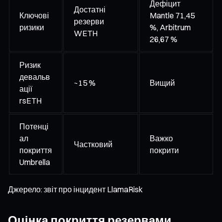
Дефіцит
Достатні
Ключові
Mantle 71,45
резерви
ризики
%, Arbitrum
WETH
26,67 %
Ризик
девальв
~15 %
Вищий
ації
rsETH
Потенці
ал
Важко
Частковий
покриття
покрити
Umbrella
Джерело: звіт про інцидент LlamaRisk
Оцінка покриття резервами