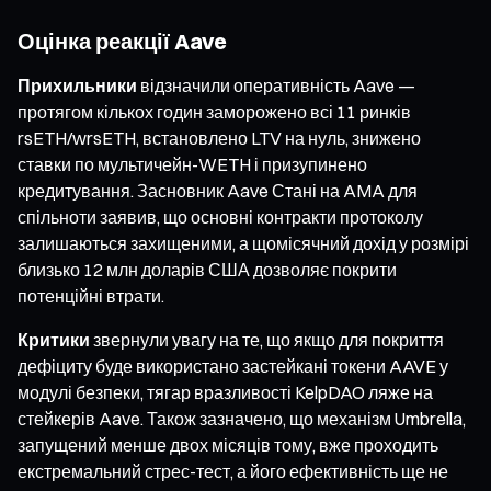
Оцінка реакції Aave
Прихильники
відзначили оперативність Aave —
протягом кількох годин заморожено всі 11 ринків
rsETH/wrsETH, встановлено LTV на нуль, знижено
ставки по мультичейн-WETH і призупинено
кредитування. Засновник Aave Стані на AMA для
спільноти заявив, що основні контракти протоколу
залишаються захищеними, а щомісячний дохід у розмірі
близько 12 млн доларів США дозволяє покрити
потенційні втрати.
Критики
звернули увагу на те, що якщо для покриття
дефіциту буде використано застейкані токени AAVE у
модулі безпеки, тягар вразливості KelpDAO ляже на
стейкерів Aave. Також зазначено, що механізм Umbrella,
запущений менше двох місяців тому, вже проходить
екстремальний стрес-тест, а його ефективність ще не