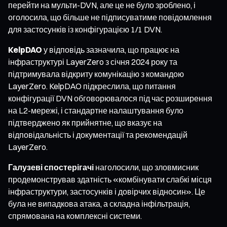
перейти на мульти-DVN, але це не було зроблено, і
оголосила, що більше не підписуватиме повідомлення
для застосунків із конфігурацією 1/1 DVN.
KelpDAO
у відповідь зазначила, що працює на
інфраструктурі LayerZero з січня 2024 року та
підтримувала відкриту комунікацію з командою
LayerZero. KelpDAO підкреслила, що питання
конфігурації DVN обговорювалося під час розширення
на L2-мережі, і стандартне налаштування було
підтверджено як прийнятне, що вказує на
відповідальність і документації та рекомендацій
LayerZero.
Галузеві спостерігачі
наголосили, що зловмисник
продемонстрував здатність «комбінувати слабкі місця
інфраструктури, застосунків і довірчих відносин». Це
була не випадкова атака, а складна інфільтрація,
спрямована на комплексні системи.