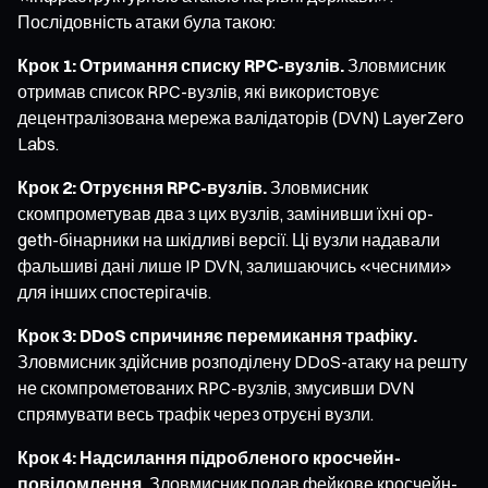
Послідовність атаки була такою:
Крок 1: Отримання списку RPC-вузлів.
Зловмисник
отримав список RPC-вузлів, які використовує
децентралізована мережа валідаторів (DVN) LayerZero
Labs.
Крок 2: Отруєння RPC-вузлів.
Зловмисник
скомпрометував два з цих вузлів, замінивши їхні op-
geth-бінарники на шкідливі версії. Ці вузли надавали
фальшиві дані лише IP DVN, залишаючись «чесними»
для інших спостерігачів.
Крок 3: DDoS спричиняє перемикання трафіку.
Зловмисник здійснив розподілену DDoS-атаку на решту
не скомпрометованих RPC-вузлів, змусивши DVN
спрямувати весь трафік через отруєні вузли.
Крок 4: Надсилання підробленого кросчейн-
повідомлення.
Зловмисник подав фейкове кросчейн-