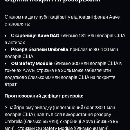
Станом на дату публікації звіту відповідні фонди Aave
становлять:
Скарбниця Aave DAO
: близько 181 млн доларів США
в активах
Резерв безпеки Umbrella
: приблизно 80–100 млн
доларів США
OG Safety Module
: близько 300 млн доларів США в
токенах AAVE; стрижка на 20 % може забезпечити
додатково близько 60 млн доларів США на покриття
втрат
Прогнозований дефіцит резервів:
У найгіршому випадку (непогашений борг 230,1 млн
доларів США), навіть після використання резерву
Umbrella (близько 55 млн), скарбниці Aave (близько 85
млн) і стрижки OG Safety Module (близько 60 млн),