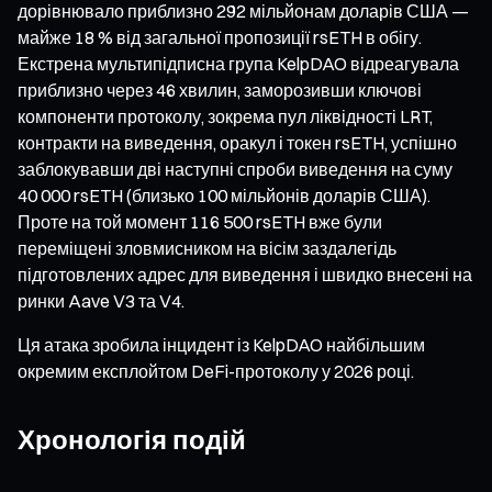
дорівнювало приблизно 292 мільйонам доларів США —
майже 18 % від загальної пропозиції rsETH в обігу.
Екстрена мультипідписна група KelpDAO відреагувала
приблизно через 46 хвилин, заморозивши ключові
компоненти протоколу, зокрема пул ліквідності LRT,
контракти на виведення, оракул і токен rsETH, успішно
заблокувавши дві наступні спроби виведення на суму
40 000 rsETH (близько 100 мільйонів доларів США).
Проте на той момент 116 500 rsETH вже були
переміщені зловмисником на вісім заздалегідь
підготовлених адрес для виведення і швидко внесені на
ринки Aave V3 та V4.
Ця атака зробила інцидент із KelpDAO найбільшим
окремим експлойтом DeFi-протоколу у 2026 році.
Хронологія подій