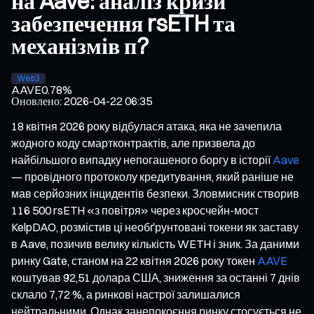
на Aave: аналіз кризи
забезпечення rsETH та
механізмів п?
Web3
AAVE
0.78%
Оновлено
:
2026-04-22 06:35
18 квітня 2026 року відбулася атака, яка не зачепила
жодного коду смартконтрактів, але призвела до
найбільшого випадку непогашеного боргу в історії
Aave
— провідного протоколу кредитування, який раніше не
мав серйозних інцидентів безпеки. Зловмисник створив
116 500 rsETH «з повітря» через кросчейн-мост
KelpDAO, розмістив ці необґрунтовані токени як заставу
в Aave, позичив велику кількість WETH і зник. За даними
ринку Gate, станом на 22 квітня 2026 року токен
AAVE
коштував 92,51 долара США, зниження за останні 7 днів
склало 7,72 %, а ринкові настрої залишалися
нейтральними. Однак занепокоєння ринку стосується не