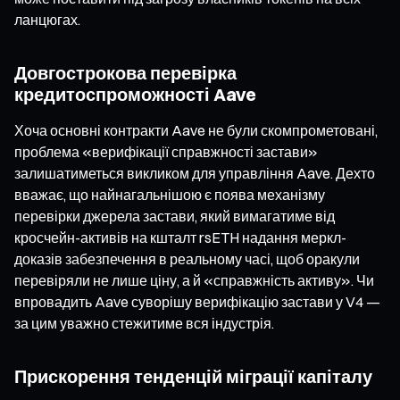
ланцюгах.
Довгострокова перевірка
кредитоспроможності Aave
Хоча основні контракти Aave не були скомпрометовані,
проблема «верифікації справжності застави»
залишатиметься викликом для управління Aave. Дехто
вважає, що найнагальнішою є поява механізму
перевірки джерела застави, який вимагатиме від
кросчейн-активів на кшталт rsETH надання меркл-
доказів забезпечення в реальному часі, щоб оракули
перевіряли не лише ціну, а й «справжність активу». Чи
впровадить Aave суворішу верифікацію застави у V4 —
за цим уважно стежитиме вся індустрія.
Прискорення тенденцій міграції капіталу