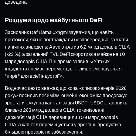
доведена.
Роздуми щодо майбутнього DeFi
Засновник DefiLlama 0xngmi зауважив, що навіть
протоколи, які не постраждали безпосередньо, зазнали
панічних виведень: Aave втратив 6,2 млрд доларів США
(-23 %), а загальний TVL DeFi скоротився майже на 10
млрд доларів США. Він прямо заявив: «У таких
інцидентах немає переможців — лише зменшується
"пиріг" для всієї індустрії».
Водночас дехто вважає, що хоча «список хакерів 2026
року» посилив песимізм, ончейн-економіка продовжує
зростати: сукупна капіталізація USDT і USDC становить
близько 263 млрд доларів США, токенізовані
держоблігації США перевищили 10,9 млрд доларів
США, а капітал переміщується у простіші продукти з
більшою прозорістю забезпечення.