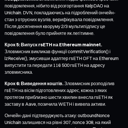
повідомлення, нібито від розгортання KelpDAO на
Unichain. DVN, покладаючись на підроблений ончейн-
стан з отруєних вузлів, верифікувала повідомлення.
Після досягнення кворуму 2/3 мультипідпису це
повідомлення було прийняте як легітимне.
Крок 5: Випуск rsETH на Ethereum mainnet.
Зловмисник викликав функції commitVerification() і
lzReceive(), змусивши адаптер rsETH OFT на Ethereum
випустити та передати 116 500 rsETH на адресу
зловмисника.
Крок 6: Виведення коштів.
Зловмисник розподілив
rsETH на вісім підготовлених адрес, кожна з яких
протягом приблизно шести хвилин внесла rsETH як
заставу в Aave, позичила WETH і вивела активи.
Ончейн-дані підтверджують атаку: outboundNonce
Unichain залишився на рівні 307, nonce 308, на який