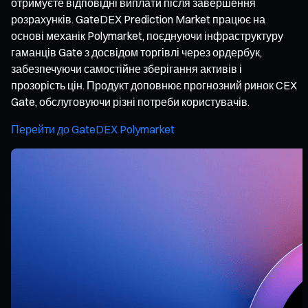
отримуєте відповідні виплати після завершення
розрахунків. GateDEX Prediction Market працює на
основі механік Polymarket, поєднуючи інфраструктуру
гаманців Gate з досвідом торгівлі через ордербук,
забезпечуючи самостійне зберігання активів і
прозорість цін. Продукт доповнює прогнозний ринок CEX
Gate, обслуговуючи різні потреби користувачів.
Перейти до GateDEX Polymarket