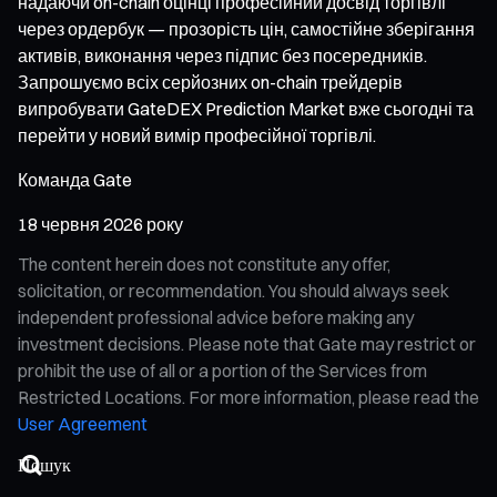
надаючи on-chain оцінці професійний досвід торгівлі
через ордербук — прозорість цін, самостійне зберігання
активів, виконання через підпис без посередників.
Запрошуємо всіх серйозних on-chain трейдерів
випробувати GateDEX Prediction Market вже сьогодні та
перейти у новий вимір професійної торгівлі.
Команда Gate
18 червня 2026 року
The content herein does not constitute any offer,
solicitation, or recommendation. You should always seek
independent professional advice before making any
investment decisions. Please note that Gate may restrict or
prohibit the use of all or a portion of the Services from
Restricted Locations. For more information, please read the
User Agreement