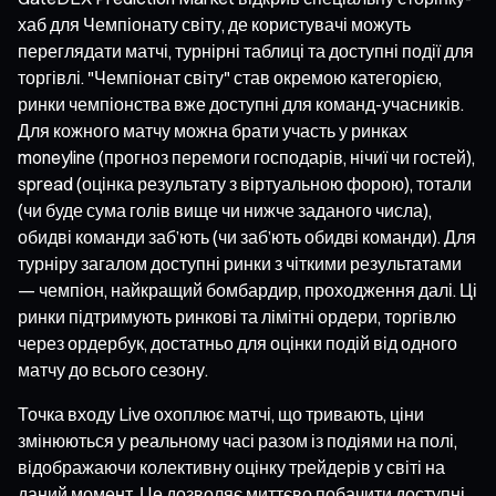
хаб для Чемпіонату світу, де користувачі можуть
переглядати матчі, турнірні таблиці та доступні події для
торгівлі. "Чемпіонат світу" став окремою категорією,
ринки чемпіонства вже доступні для команд-учасників.
Для кожного матчу можна брати участь у ринках
moneyline (прогноз перемоги господарів, нічиї чи гостей),
spread (оцінка результату з віртуальною форою), тотали
(чи буде сума голів вище чи нижче заданого числа),
обидві команди заб’ють (чи заб’ють обидві команди). Для
турніру загалом доступні ринки з чіткими результатами
— чемпіон, найкращий бомбардир, проходження далі. Ці
ринки підтримують ринкові та лімітні ордери, торгівлю
через ордербук, достатньо для оцінки подій від одного
матчу до всього сезону.
Точка входу Live охоплює матчі, що тривають, ціни
змінюються у реальному часі разом із подіями на полі,
відображаючи колективну оцінку трейдерів у світі на
даний момент. Це дозволяє миттєво побачити доступні