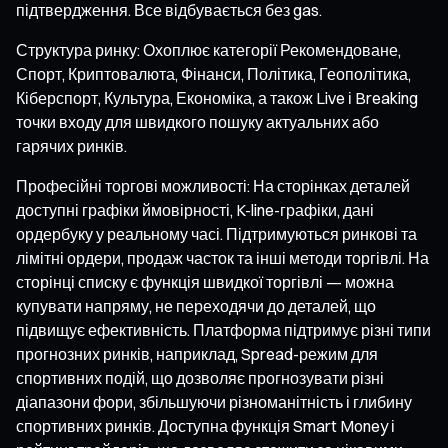
підтвердження. Все відбувається без gas.
Структура ринку: Охоплює категорії Рекомендоване,
Спорт, Криптовалюта, Фінанси, Політика, Геополітика,
Кіберспорт, Культура, Економіка, а також Live і Breaking
точки входу для швидкого пошуку актуальних або
гарячих ринків.
Професійні торгові можливості: На сторінках деталей
доступні графіки ймовірності, K-line-графіки, дані
ордербуку у реальному часі. Підтримуються ринкові та
лімітні ордери, продаж часток та інші методи торгівлі. На
сторінці списку є функція швидкої торгівлі — можна
купувати напряму, не переходячи до деталей, що
підвищує ефективність. Платформа підтримує різні типи
прогнозних ринків, наприклад, Spread-режим для
спортивних подій, що дозволяє прогнозувати різні
діапазони фори, збільшуючи різноманітність і глибину
спортивних ринків. Доступна функція Smart Money і