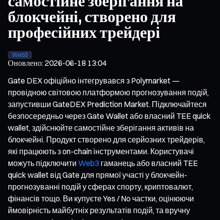
самостійне зберігання на
блокчейні, створено для
професійних трейдері
Web3
Оновлено
:
2026-06-18 13:04
Gate DEX офіційно інтегрувався з Polymarket —
провідною світовою платформою прогнозування подій,
запустивши GateDEX Prediction Market. Підключайтеся
безпосередньо через Gate Wallet або власний TEE quick
wallet, здійснюйте самостійне зберігання активів на
блокчейні. Продукт створено для серйозних трейдерів,
які працюють з on-chain інструментами. Користувачі
можуть підключити
Web3
гаманець або власний TEE
quick wallet від Gate для прямої участі у блокчейн-
прогнозуванні подій у сферах спорту, криптовалют,
фінансів тощо. Ви купуєте Yes / No частки, оцінюючи
ймовірність майбутніх результатів подій, та вручну