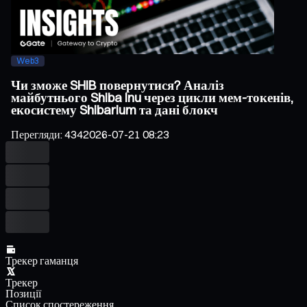
Web3
Чи зможе SHIB повернутися? Аналіз
майбутнього Shiba Inu через цикли мем-токенів,
екосистему Shibarium та дані блокч
Перегляди
:
434
2026-07-21 08:23
Трекер гаманця
Трекер
Позиції
Список спостереження