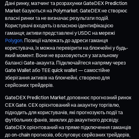
Дані ринку, матчинг та розрахунки GateDEX Prediction
Market базуються на Polymarket. GateDEX не створює
власні ринки та не визначає результати подій.
Користувачі входять із власною ідентифікацією
гаманця; активи представлені у USDC на мережі
Polygon
. Позиції належать до адреси гаманця
користувача, їх можна перевірити на блокчейні у будь-
який момент. Вони не враховуються у загальному
балансі Gate-акаунта. Підключайтеся напряму через
Gate Wallet або TEE quick wallet — самостійне
зберігання активів на блокчейні, створено для
серйозних трейдерів.
GateDEX Prediction Market доповнює прогнозний ринок
CEX Gate. CEX орієнтований на акаунтну торгівлю,
підходить для користувачів, які прогнозують події та
футбольних фанів, звиклих до акаунтного досвіду.
GateDEX орієнтований на пряме підключення гаманців
до on-chain прогнозів, обслуговує серйозних трейдерів,