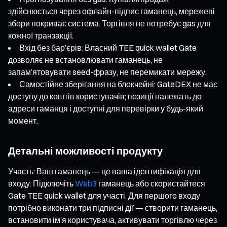
здійснюється через офлайн-підпис гаманець, мережеві
збори покриває система. Торгівля не потребує gas для
кожної транзакції.
Вхід без бар’єрів: Власний TEE quick wallet Gate
дозволяє не встановлювати гаманець, не
запам’ятовувати seed-фразу, не перемикати мережу.
Самостійне зберігання на блокчейні: GateDEX не має
доступу до коштів користувачів; позиції належать до
адреси гаманця і доступні для перевірки у будь-який
момент.
Детальні можливості продукту
Участь: Ваш гаманець — це ваша ідентифікація для
входу. Підключіть
Web3
гаманець або скористайтеся
Gate TEE quick wallet для участі. Для першого входу
потрібно виконати три підписні дії — створити гаманець,
встановити ім’я користувача, активувати торгівлю через