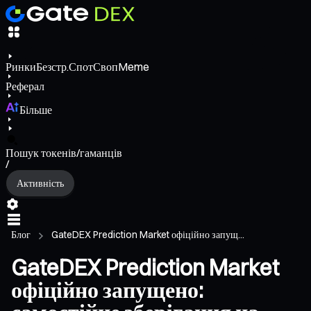
Ринки
Безстр.
Спот
Своп
Meme
Реферал
Більше
Пошук токенів/гаманців
/
Активність
Блог
GateDEX Prediction Market офіційно запущ...
GateDEX Prediction Market
офіційно запущено: