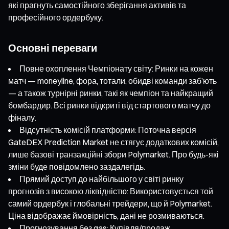
які прагнуть самостійного зберігання активів та
професійного ордербуку.
Основні переваги
Повне охоплення Чемпіонату світу: Ринки на кожен
матч — moneyline, фора, тотали, обидві команди заб’ють
— а також турнірні ринки, такі як чемпіон та найкращий
бомбардир. Всі ринки відкриті від стартового матчу до
фіналу.
Відсутність комісій платформи: Поточна версія
GateDEX Prediction Market не стягує додаткових комісій,
лише базові транзакційні збори Polymarket. Про будь-які
зміни буде повідомлено заздалегідь.
Прямий доступ до найбільшого у світі ринку
прогнозів з високою ліквідністю: Використовується той
самий ордербук і глобальні трейдери, що й Polymarket.
Ціна відображає ймовірність, дані не розмиваються.
Прогнозування без gas: Купівля/продаж