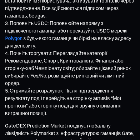
встановити ім’я користувача, активувати торгівлю через
підтвердження. Все здійснюється підписом через
гаманець, без gas.
Поповніть USDC: Поповнюйте напряму з
підключеного гаманця або переказуйте USDC мережі
Polygon
з будь-якого гаманця чи біржі на власну адресу
для депозиту.
Почніть торгувати: Переглядайте категорії
Рекомендоване, Спорт, Криптовалюта, Фінанси або
сторінку-хаб Чемпіонату світу; обирайте цікавий ринок,
вибирайте Yes/No, розміщуйте ринковий чи лімітний
ордер.
Отримайте розрахунок: Після підтвердження
результату події перейдіть на сторінку активів "Мої
прогнози" або сторінку події для вручну отримання
виграшної позиції.
GateDEX Prediction Market поєднує глобальну
ліквідність Polymarket з інфраструктурою гаманців Gate,