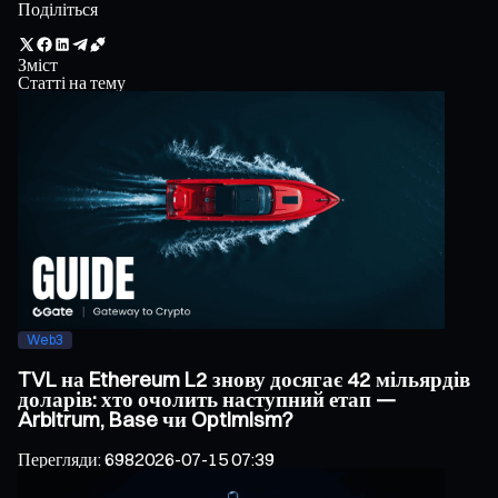
Поділіться
Зміст
Статті на тему
Web3
TVL на Ethereum L2 знову досягає 42 мільярдів
доларів: хто очолить наступний етап —
Arbitrum, Base чи Optimism?
Перегляди
:
698
2026-07-15 07:39