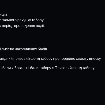
ицій.
загального рахунку табору.
 період проведення події.
ількістю накопичених балів.
дповідний призовий фонд табору пропорційно своєму внеску.
і бали ÷ Загальні бали табору × Призовий фонд табору