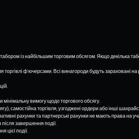
а табором із найбільшим торговим обсягом. Якщо декілька таб
я торгівлі ф’ючерсами. Всі винагороди будуть зараховані на 
цій.
 мінімальну вимогу щодо торгового обсягу.
у), самостійна торгівля, узгоджені ордери або інші шахрайсь
ративні рахунки та партнерські рахунки не мають права на уч
 після завершення події.
 цієї події.