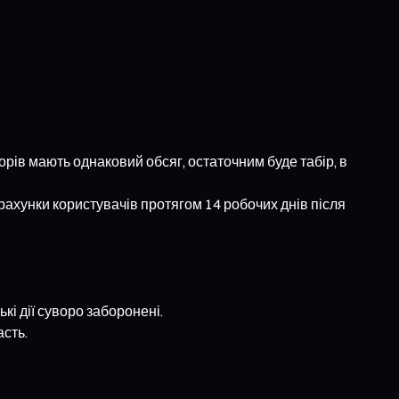
орів мають однаковий обсяг, остаточним буде табір, в
рахунки користувачів протягом 14 робочих днів після
кі дії суворо заборонені.
асть.