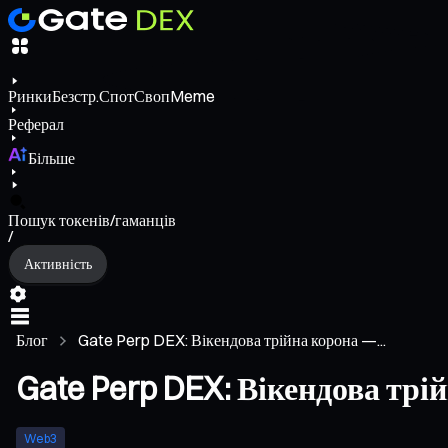
Ринки
Безстр.
Спот
Своп
Meme
Реферал
Більше
Пошук токенів/гаманців
/
Активність
Блог
Gate Perp DEX: Вікендова трійна корона —...
Gate Perp DEX: Вікендова трі
Web3