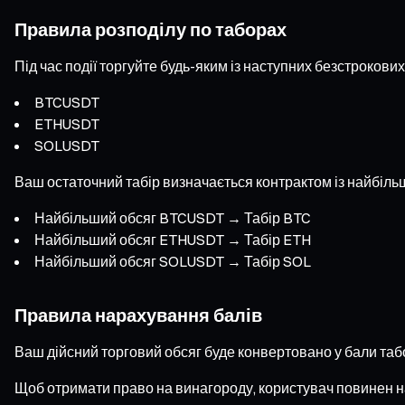
Правила розподілу по таборах
Під час події торгуйте будь-яким із наступних безстрокових
BTCUSDT
ETHUSDT
SOLUSDT
Ваш остаточний табір визначається контрактом із найбільш
Найбільший обсяг BTCUSDT → Табір BTC
Найбільший обсяг ETHUSDT → Табір ETH
Найбільший обсяг SOLUSDT → Табір SOL
Правила нарахування балів
Ваш дійсний торговий обсяг буде конвертовано у бали табо
Щоб отримати право на винагороду, користувач повинен н