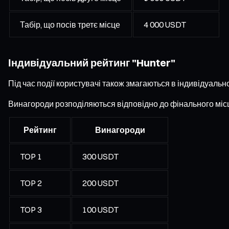
Табір, що посів третє місце
4 000 USDT
Індивідуальний рейтинг "Hunter"
Під час події користувачі також змагаються в індивідуаль
Винагороди розподіляються відповідно до фінального місц
Рейтинг
Винагороди
TOP 1
300 USDT
TOP 2
200 USDT
TOP 3
100 USDT