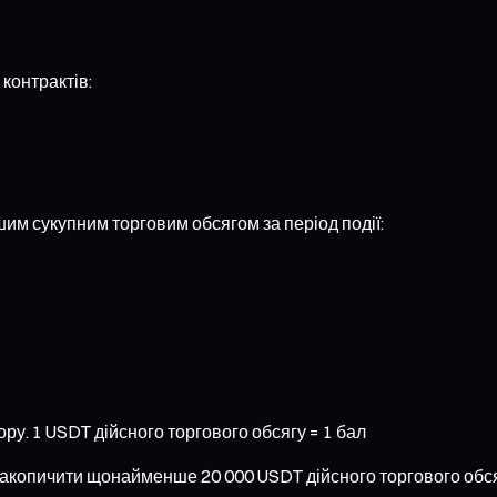
 контрактів:
им сукупним торговим обсягом за період події:
ру. 1 USDT дійсного торгового обсягу = 1 бал
акопичити щонайменше 20 000 USDT дійсного торгового обсяг