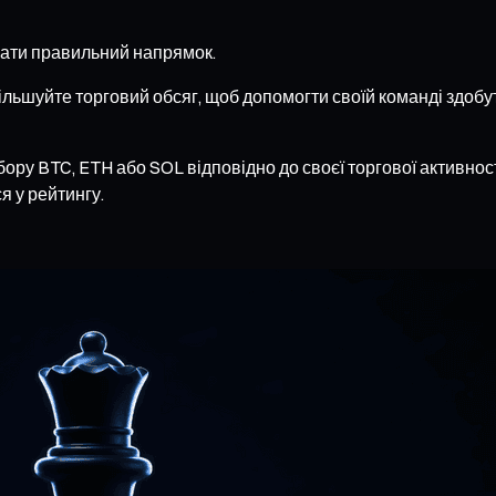
ати правильний напрямок.
більшуйте торговий обсяг, щоб допомогти своїй команді здоб
бору BTC, ETH або SOL відповідно до своєї торгової активно
я у рейтингу.