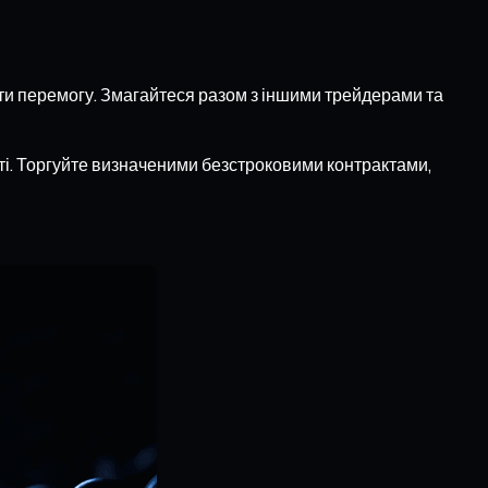
ути перемогу. Змагайтеся разом з іншими трейдерами та
сті. Торгуйте визначеними безстроковими контрактами,