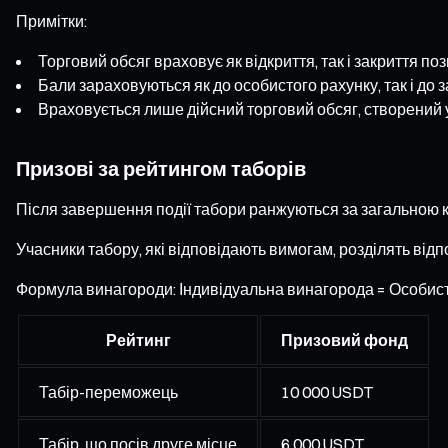
Примітки:
Торговий обсяг враховує як відкриття, так і закриття поз
Бали зараховуються як до особистого рахунку, так і до 
Враховується лише дійсний торговий обсяг, створений у
Призові за рейтингом таборів
Після завершення події табори ранжуються за загальною к
Учасники табору, які відповідають вимогам, розділять ві
Формула винагороди: Індивідуальна винагорода = Особист
Рейтинг
Призовий фонд
Табір-переможець
10 000 USDT
Табір, що посів друге місце
6 000 USDT