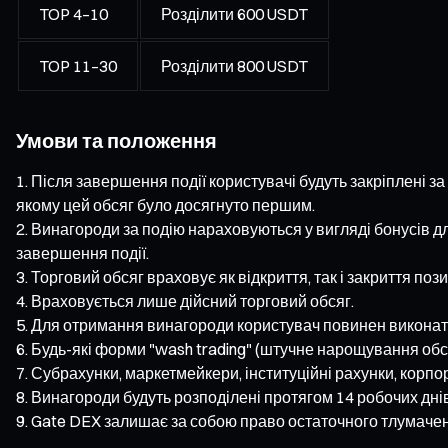
TOP 4–10
Розділити 600 USDT
TOP 11–30
Розділити 800 USDT
Умови та положення
Після завершення події користувачі будуть закріплені з
якому цей обсяг було досягнуто першим.
Винагороди за подію нараховуються у вигляді бонусів дл
завершення події.
Торговий обсяг враховує як відкриття, так і закриття пози
Враховується лише дійсний торговий обсяг.
Для отримання винагороди користувач повинен виконати
Будь-які форми "wash trading" (штучне нарощування обсяг
Субрахунки, маркетмейкери, інституційні рахунки, корпо
Винагороди будуть розподілені протягом 14 робочих днів
Gate DEX залишає за собою право остаточного тлумачення