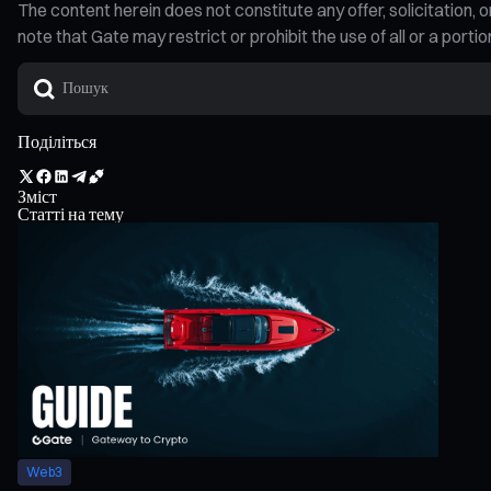
The content herein does not constitute any offer, solicitatio
note that Gate may restrict or prohibit the use of all or a por
Поділіться
Зміст
Статті на тему
Web3